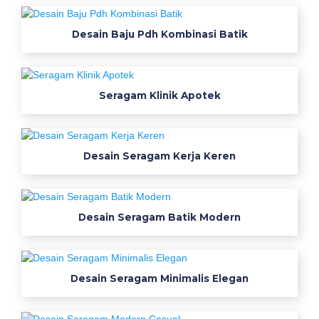
u
s
Desain Baju Pdh Kombinasi Batik
a
t
k
Seragam Klinik Apotek
o
t
a
b
Desain Seragam Kerja Keren
i
0
8
5
Desain Seragam Batik Modern
7
7
1
Desain Seragam Minimalis Elegan
0
6