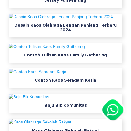
Jersey Full Printing
m
m
a
r
Desain Kaos Olahraga Lengan Panjang Terbaru
y
2024
o
s
o
Contoh Tulisan Kaos Family Gathering
c
o
m
d
Contoh Kaos Seragam Kerja
e
s
a
Baju Blk Komunitas
i
n
k
a
Kaos Olahraga Sekolah Rakyat