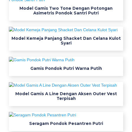
r
Model Gamis Two Tone Dengan Potongan
a
Asimetris Pondok Santri Putri
g
a
m
Model Kemeja Panjang Shacket Dan Celana Kulot
B
Syari
i
k
Gamis Pondok Putri Warna Putih
i
n
Model Gamis A Line Dengan Aksen Outer Vest
S
Terpisah
e
r
Seragam Pondok Pesantren Putri