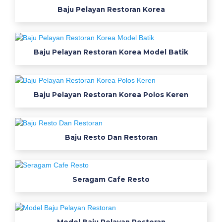
S
Baju Pelayan Restoran Korea
e
r
Baju Pelayan Restoran Korea Model Batik
a
g
Baju Pelayan Restoran Korea Polos Keren
a
m
K
Baju Resto Dan Restoran
e
r
Seragam Cafe Resto
j
a