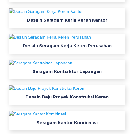
i
a
Desain Seragam Kerja Keren Kantor
n
Desain Seragam Kerja Keren Perusahan
k
e
r
j
Seragam Kontraktor Lapangan
a
j
a
k
Desain Baju Proyek Konstruksi Keren
a
r
t
Seragam Kantor Kombinasi
a
p