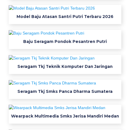
a
g
Model Baju Atasan Santri Putri Terbaru 2026
a
m
Baju Seragam Pondok Pesantren Putri
K
e
r
Seragam Tkj Teknik Komputer Dan Jaringan
j
a
Seragam Tkj Smks Panca Dharma Sumatera
P
o
Wearpack Multimedia Smks Jerisa Mandiri Medan
n