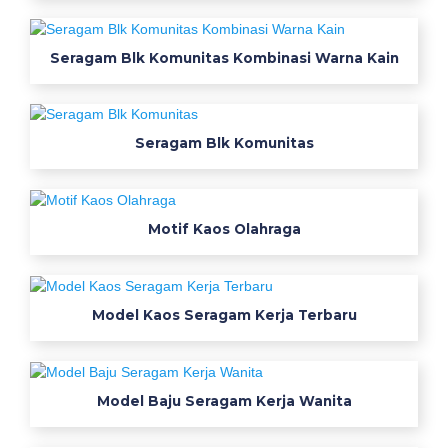
k
e
m
Seragam Blk Komunitas Kombinasi Warna Kain
e
j
a
Seragam Blk Komunitas
n
e
t
b
Motif Kaos Olahraga
a
j
u
o
Model Kaos Seragam Kerja Terbaru
l
a
h
Model Baju Seragam Kerja Wanita
r
a