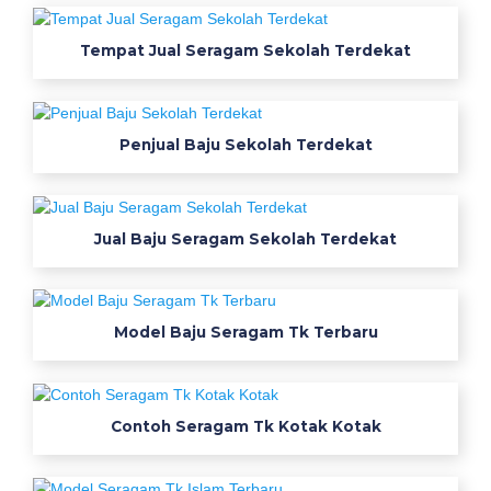
p
a
Tempat Jual Seragam Sekolah Terdekat
b
r
i
Penjual Baju Sekolah Terdekat
k
p
e
s
Jual Baju Seragam Sekolah Terdekat
a
n
s
e
Model Baju Seragam Tk Terbaru
r
a
g
Contoh Seragam Tk Kotak Kotak
a
m
p