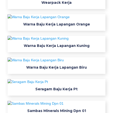
j
Wearpack Kerja
a
k
o
Warna Baju Kerja Lapangan Orange
t
a
b
i
Warna Baju Kerja Lapangan Kuning
0
8
5
Warna Baju Kerja Lapangan Biru
7
1
5
4
Seragam Baju Kerja Pt
7
0
9
Sambas Minerals Mining Dpn 01
7