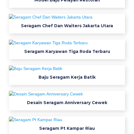
Model Baju Pelayan Restoran
P
r
Seragam Chef Dan Waiters Jakarta Utara
o
d
u
Seragam Karyawan Tiga Roda Terbaru
k
s
Baju Seragam Kerja Batik
i
D
Desain Seragam Anniversary Cewek
i
K
Seragam Pt Kampar Riau
r