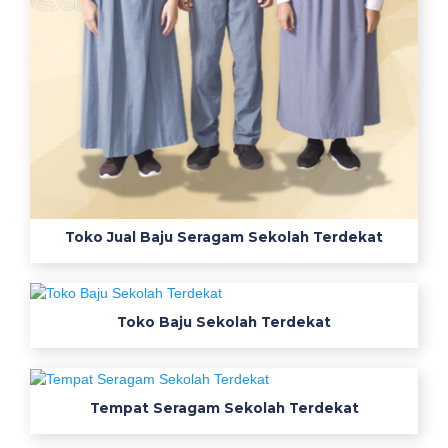
e
k
s
i
s
e
r
a
g
a
Toko Jual Baju Seragam Sekolah Terdekat
m
k
a
r
Toko Baju Sekolah Terdekat
y
a
w
Tempat Seragam Sekolah Terdekat
a
n