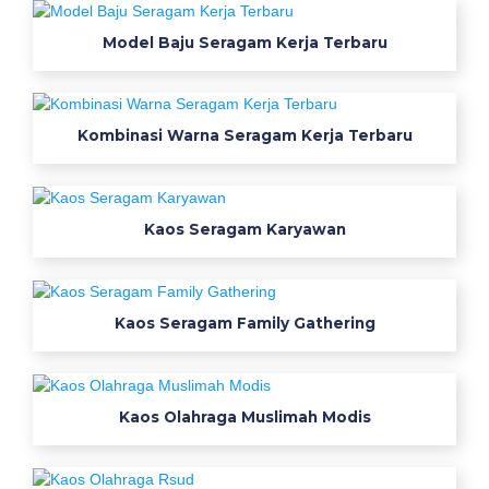
g
a
Model Baju Seragam Kerja Terbaru
m
u
s
Kombinasi Warna Seragam Kerja Terbaru
l
i
m
a
Kaos Seragam Karyawan
h
m
o
Kaos Seragam Family Gathering
d
i
s
b
Kaos Olahraga Muslimah Modis
i
k
i