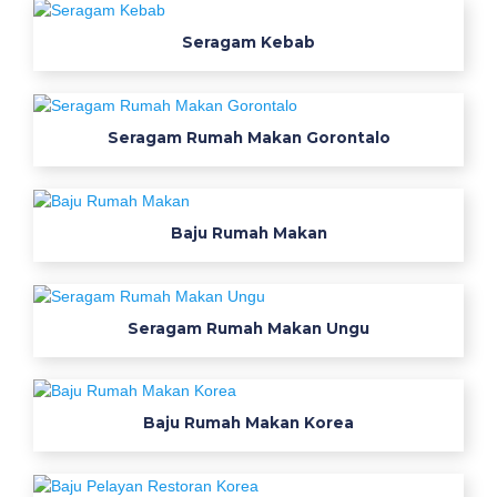
d
Seragam Kebab
o
k
G
Seragam Rumah Makan Gorontalo
e
d
Baju Rumah Makan
e
B
Seragam Rumah Makan Ungu
i
k
i
Baju Rumah Makan Korea
n