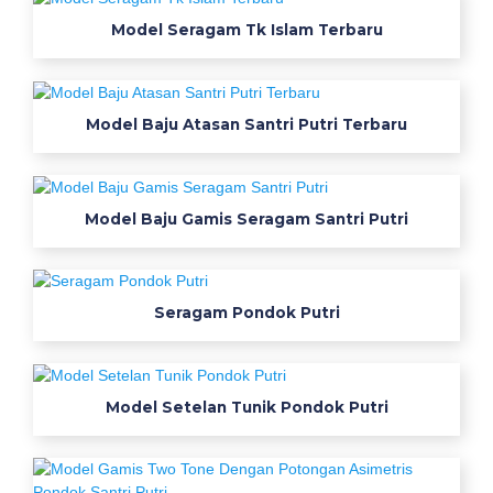
a
Model Seragam Tk Islam Terbaru
b
r
i
Model Baju Atasan Santri Putri Terbaru
k
m
i
t
Model Baju Gamis Seragam Santri Putri
r
a
c
Seragam Pondok Putri
u
s
t
o
Model Setelan Tunik Pondok Putri
m
s
e