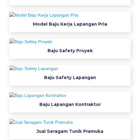
9
B
i
Model Baju Kerja Lapangan Pria
k
i
n
s
Baju Safety Proyek
e
r
a
Baju Safety Lapangan
g
a
m
k
Baju Lapangan Kontraktor
e
r
j
Jual Seragam Tunik Pramuka
a