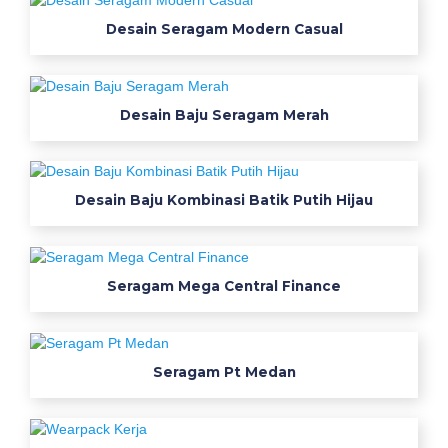
2
5
Desain Seragam Modern Casual
8
9
b
Desain Baju Seragam Merah
i
k
i
n
Desain Baju Kombinasi Batik Putih Hijau
s
e
r
Seragam Mega Central Finance
a
g
a
m
Seragam Pt Medan
k
e
r