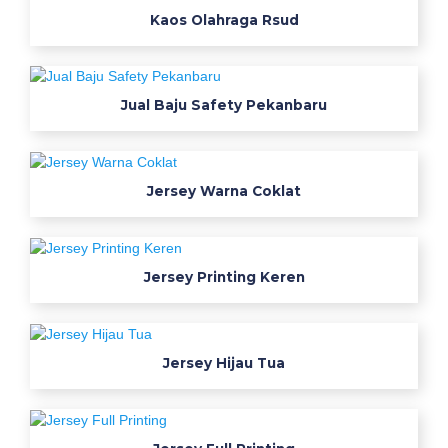
n
Kaos Olahraga Rsud
s
e
r
Jual Baju Safety Pekanbaru
a
g
a
m
Jersey Warna Coklat
k
e
r
Jersey Printing Keren
j
a
c
u
Jersey Hijau Tua
s
t
o