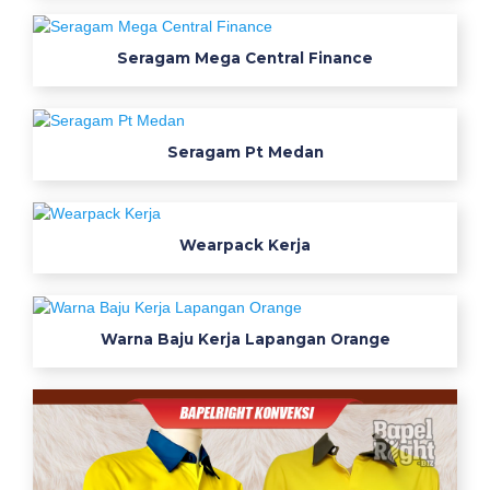
a
s
Seragam Mega Central Finance
t
i
l
l
Seragam Pt Medan
o
u
n
Wearpack Kerja
t
u
k
s
Warna Baju Kerja Lapangan Orange
e
r
a
g
a
m