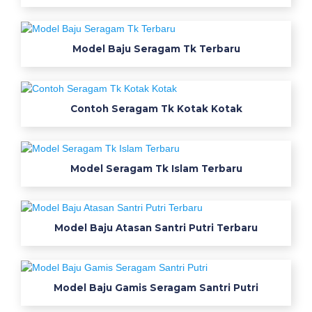
a
h
a
Model Baju Seragam Tk Terbaru
n
s
e
Contoh Seragam Tk Kotak Kotak
r
a
g
a
Model Seragam Tk Islam Terbaru
m
k
e
r
Model Baju Atasan Santri Putri Terbaru
j
a
y
Model Baju Gamis Seragam Santri Putri
a
n