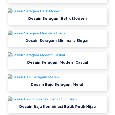
g
a
Desain Seragam Batik Modern
m
K
e
Desain Seragam Minimalis Elegan
r
j
Desain Seragam Modern Casual
a
b
Desain Baju Seragam Merah
a
h
a
n
Desain Baju Kombinasi Batik Putih Hijau
c