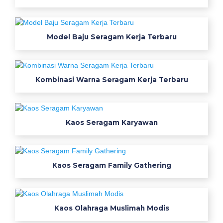
e
r
j
Model Baju Seragam Kerja Terbaru
a
p
d
Kombinasi Warna Seragam Kerja Terbaru
h
w
a
r
Kaos Seragam Karyawan
n
a
m
Kaos Seragam Family Gathering
e
r
a
h
Kaos Olahraga Muslimah Modis
m