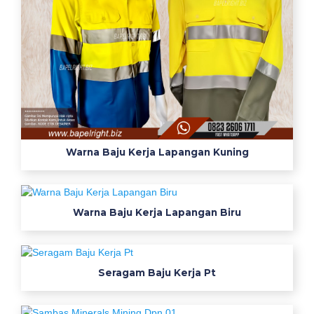
k
e
r
j
a
b
y
i
n
Warna Baju Kerja Lapangan Kuning
f
o
s
Warna Baju Kerja Lapangan Biru
e
r
a
g
Seragam Baju Kerja Pt
a
m