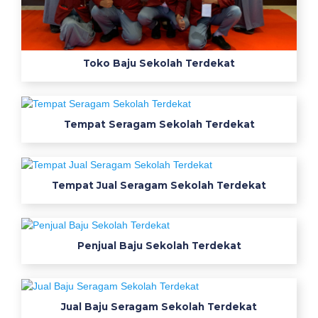
a
m
k
e
Toko Baju Sekolah Terdekat
r
j
a
c
Tempat Seragam Sekolah Terdekat
a
r
a
Tempat Jual Seragam Sekolah Terdekat
m
e
m
i
Penjual Baju Sekolah Terdekat
l
i
h
Jual Baju Seragam Sekolah Terdekat
b