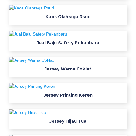
a
r
o
Kaos Olahraga Rsud
o
n
j
Jual Baju Safety Pekanbaru
e
n
i
s
Jersey Warna Coklat
b
a
h
Jersey Printing Keren
a
n
s
e
Jersey Hijau Tua
r
a