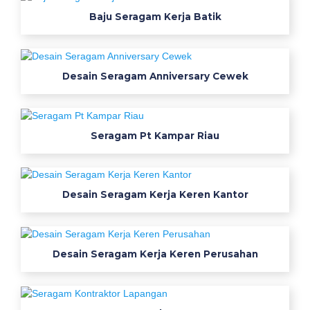
B
Baju Seragam Kerja Batik
a
h
Desain Seragam Anniversary Cewek
a
n
Seragam Pt Kampar Riau
Y
a
Desain Seragam Kerja Keren Kantor
n
g
C
Desain Seragam Kerja Keren Perusahan
o