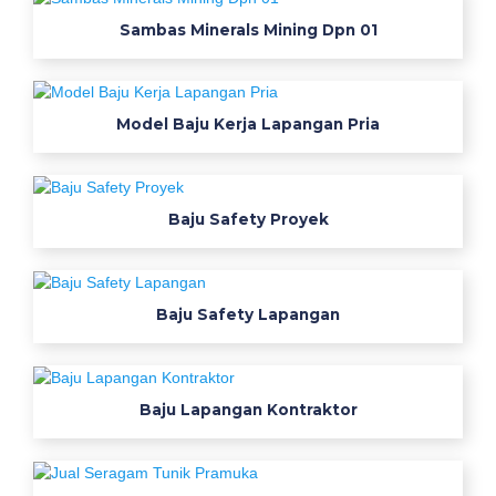
k
Sambas Minerals Mining Dpn 01
e
r
j
a
Model Baju Kerja Lapangan Pria
m
e
d
Baju Safety Proyek
i
u
m
B
Baju Safety Lapangan
a
h
a
n
Baju Lapangan Kontraktor
y
a
n