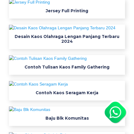
g
Jersey Full Printing
a
m
k
e
Desain Kaos Olahraga Lengan Panjang Terbaru
r
2024
j
a
y
Contoh Tulisan Kaos Family Gathering
a
n
g
t
Contoh Kaos Seragam Kerja
e
p
a
Baju Blk Komunitas
t
u
n