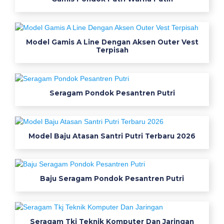
n
s
e
p
Model Gamis A Line Dengan Aksen Outer Vest
Terpisah
a
n
j
a
Seragam Pondok Pesantren Putri
n
g
B
Model Baju Atasan Santri Putri Terbaru 2026
a
h
Baju Seragam Pondok Pesantren Putri
a
n
Seragam Tkj Teknik Komputer Dan Jaringan