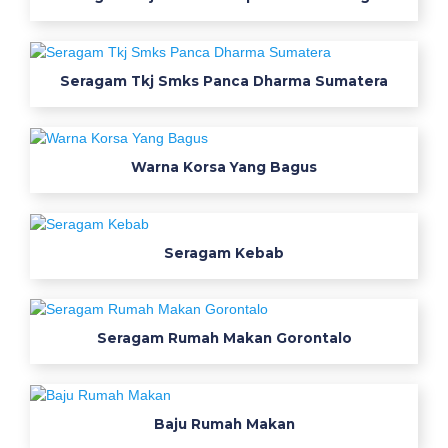
Y
a
n
Seragam Tkj Smks Panca Dharma Sumatera
g
C
Warna Korsa Yang Bagus
o
c
Seragam Kebab
o
k
Seragam Rumah Makan Gorontalo
U
d
i
Baju Rumah Makan