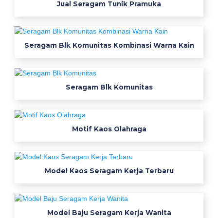
Jual Seragam Tunik Pramuka
g
b
a
g
Seragam Blk Komunitas Kombinasi Warna Kain
u
s
u
Seragam Blk Komunitas
n
t
u
k
Motif Kaos Olahraga
s
e
r
Model Kaos Seragam Kerja Terbaru
a
g
a
m
Model Baju Seragam Kerja Wanita
k