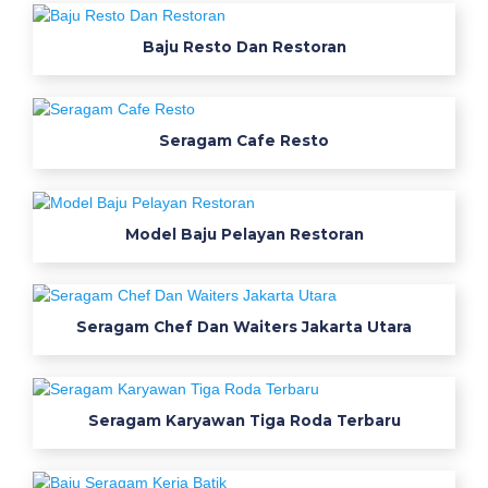
S
Baju Resto Dan Restoran
e
r
a
Seragam Cafe Resto
g
a
Model Baju Pelayan Restoran
m
K
Seragam Chef Dan Waiters Jakarta Utara
e
r
Seragam Karyawan Tiga Roda Terbaru
j
a