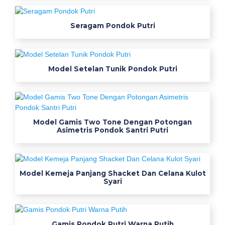
g
a
Seragam Pondok Putri
n
t
i
Model Setelan Tunik Pondok Putri
p
a
n
a
s
Model Gamis Two Tone Dengan Potongan
Asimetris Pondok Santri Putri
d
a
n
n
Model Kemeja Panjang Shacket Dan Celana Kulot
y
Syari
a
m
a
Gamis Pondok Putri Warna Putih