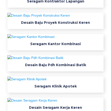
c
Seragam Kontraktor Lapangan
o
k
Desain Baju Proyek Konstruksi Keren
U
n
Seragam Kantor Kombinasi
t
u
k
Desain Baju Pdh Kombinasi Batik
S
e
Seragam Klinik Apotek
r
a
Desain Seragam Kerja Keren