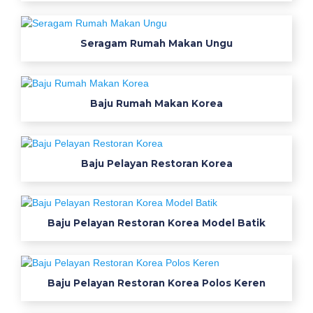
g
u
Seragam Rumah Makan Ungu
n
a
Baju Rumah Makan Korea
k
a
Baju Pelayan Restoran Korea
n
U
n
Baju Pelayan Restoran Korea Model Batik
t
u
Baju Pelayan Restoran Korea Polos Keren
k