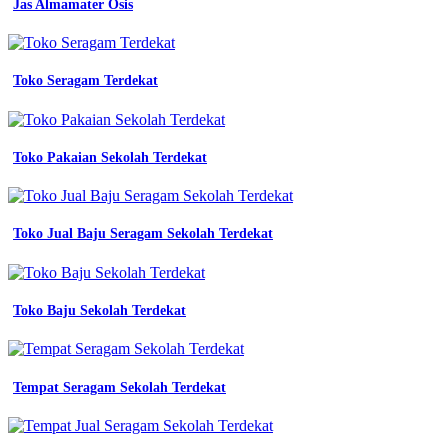
Jas Almamater Osis
Seragam
Koperasi
Merah
Toko Seragam Terdekat
Putih
Seragam
Lamaran
Toko Pakaian Sekolah Terdekat
Kerja
konveksi
Toko Jual Baju Seragam Sekolah Terdekat
150
katalog
desain
seragam
Toko Baju Sekolah Terdekat
kerja
keren
terbaru
dan
kekinian
Tempat Seragam Sekolah Terdekat
Seragam
kerja
warna