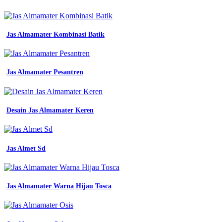
keren
terbaru
dan
kekinian
Jas Almamater Kombinasi Batik
konveksi
150
katalog
desain
Jas Almamater Pesantren
seragam
kerja
keren
terbaru
Desain Jas Almamater Keren
dan
kekinian
konveksi
150
katalog
Jas Almet Sd
desain
seragam
kerja
keren
Jas Almamater Warna Hijau Tosca
terbaru
dan
kekinian