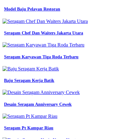
baju
Model Baju Pelayan Restoran
seragam
kerja
berbagai
profesi
Seragam
Seragam Chef Dan Waiters Jakarta Utara
Kerja
Warna
Hitam
Seragam Karyawan Tiga Roda Terbaru
dan
tips
mendesainnya
model
Baju Seragam Kerja Batik
seragam
seragam
kerja
bekasi
Desain Seragam Anniversary Cewek
model
seragam
seragam
kerja
bekasi
Seragam Pt Kampar Riau
inspirasi
desain