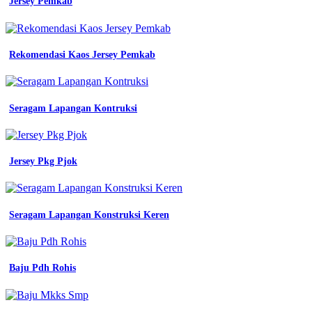
Jersey Pemkab
Pramuka
Tembilahan
-
Seragam
Rekomendasi Kaos Jersey Pemkab
Kerja
Keren
-
Contoh
Baju
Seragam Lapangan Kontruksi
Batik
Untuk
Perpisahan
Sekolah
Jersey Pkg Pjok
Modern
Seragam Lapangan Konstruksi Keren
Baju Pdh Rohis