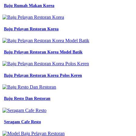
seragam
Baju Rumah Makan Korea
kerja
Seragam
kerja
warna
Baju Pelayan Restoran Korea
orange
seragam
kerja
wanita
Baju Pelayan Restoran Korea Model Batik
terbaru
keren
terbaru
dan
kekinian
Baju Pelayan Restoran Korea Polos Keren
konveksi
inspirasi
desain
seragam
Baju Resto Dan Restoran
kerja
keren
dalam
berbagai
Seragam Cafe Resto
gaya
sribu
model