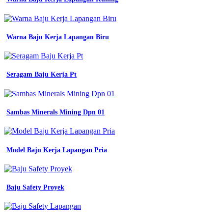
nomer
2
contoh
surat
pengajuan
Warna Baju Kerja Lapangan Biru
dan
seragam
kerja
surat
Seragam Baju Kerja Pt
lamaran
kerja
desain
inspirasi
Sambas Minerals Mining Dpn 01
desain
seragam
kerja
yang
Model Baju Kerja Lapangan Pria
stylish
konveksi
semarang
inspirasi
desain
Baju Safety Proyek
seragam
kerja
yang