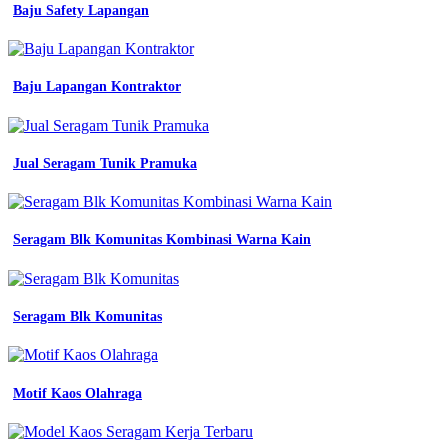
stylish
Baju Safety Lapangan
konveksi
semarang
inspirasi
desain
Baju Lapangan Kontraktor
seragam
kerja
yang
stylish
Jual Seragam Tunik Pramuka
konveksi
semarang
seragam
karyawan
konveksi
Seragam Blk Komunitas Kombinasi Warna Kain
seragam
kerja
seragam
kantor
Seragam Blk Komunitas
profesional
7
kombinasi
warna
Motif Kaos Olahraga
seragam
Seragam