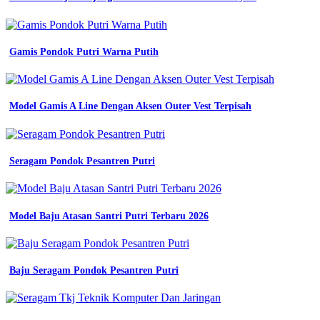
kerja
elegan
untuk
penampilan
Gamis Pondok Putri Warna Putih
profesional
jenis
dan
contoh
Model Gamis A Line Dengan Aksen Outer Vest Terpisah
seragam
kerja
sesuai
kegunaan
Seragam Pondok Pesantren Putri
konveksi
semarang
150
katalog
desain
Model Baju Atasan Santri Putri Terbaru 2026
seragam
kerja
keren
terbaru
Baju Seragam Pondok Pesantren Putri
dan
kekinian
konveksi
contoh