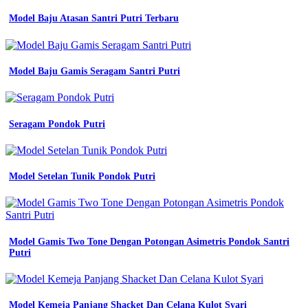
150
Model Baju Atasan Santri Putri Terbaru
katalog
desain
seragam
kerja
keren
Model Baju Gamis Seragam Santri Putri
terbaru
dan
kekinian
seragam
Seragam Pondok Putri
khusus
smk
Seragam
Model Setelan Tunik Pondok Putri
Kerja
Warna
Biru
Model Gamis Two Tone Dengan Potongan Asimetris Pondok Santri
macam
Putri
macam
seragam
kerja
konveksi
seragam
Model Kemeja Panjang Shacket Dan Celana Kulot Syari