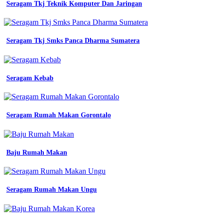
Seragam Tkj Teknik Komputer Dan Jaringan
seragam
kerja
lapangan
dan
Seragam Tkj Smks Panca Dharma Sumatera
kantoran
keren
dan
stylish
king
Seragam Kebab
150
katalog
seragam
kerja
Seragam Rumah Makan Gorontalo
Kampus
Almet
Kuning
Baju Rumah Makan
semarang
terbaru
dan
kekinian
konveksi
Seragam Rumah Makan Ungu
150
katalog
desain