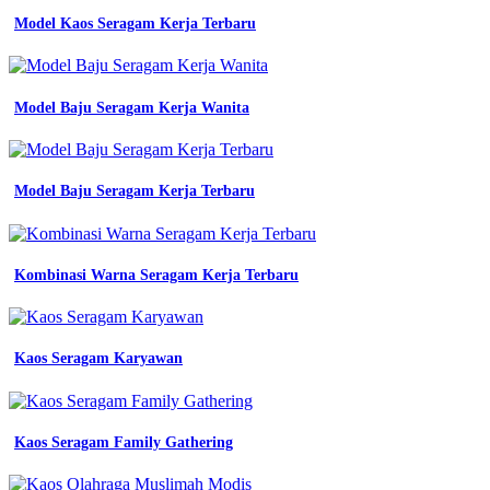
Kerja
Model Kaos Seragam Kerja Terbaru
Warna
Hijau
Seragam
Model Baju Seragam Kerja Wanita
Lamaran
Kerja
Model Baju Seragam Kerja Terbaru
kerja
yang
bagus
Kombinasi Warna Seragam Kerja Terbaru
konveksi
semarang
seragam
kerja
murah
Kaos Seragam Karyawan
di
semarang
warna
kemeja
Kaos Seragam Family Gathering
pdh
kotabi