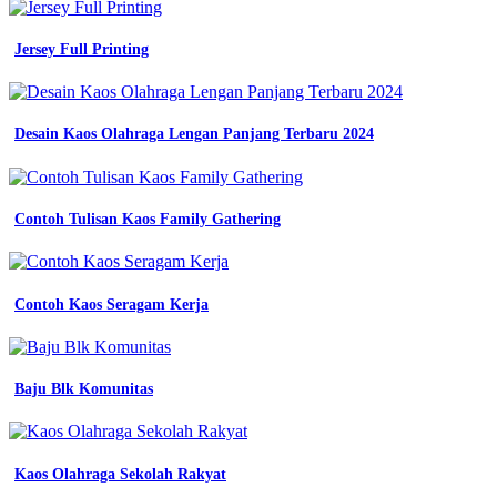
-
Pdh
Warna
Jersey Full Printing
Coksu
-
Apa
Jersey
Desain Kaos Olahraga Lengan Panjang Terbaru 2024
-
Contoh
Baju
Kerja
Contoh Tulisan Kaos Family Gathering
Lapangan
Ripstop
Lengan
Pendek
-
Contoh Kaos Seragam Kerja
Jersey
Futsal
Gorontalo
-
Baju Blk Komunitas
Baju
Pdh
Hijau
Sage
Kaos Olahraga Sekolah Rakyat
-