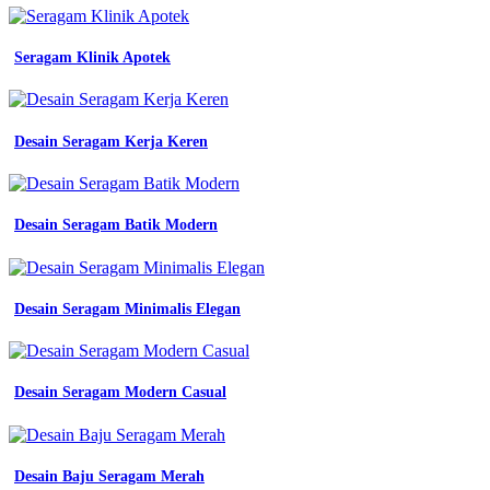
pengajuan
seragam
kerja
Seragam Klinik Apotek
surat
lamaran
kerja
desain
model
Desain Seragam Kerja Keren
Seragam
Kerja
Wanita
Polos
Desain Seragam Batik Modern
seragam
seragam
kerja
bekasi
Desain Seragam Minimalis Elegan
inspirasi
desain
seragam
kerja
Desain Seragam Modern Casual
keren
dalam
berbagai
gaya
sribu
Desain Baju Seragam Merah