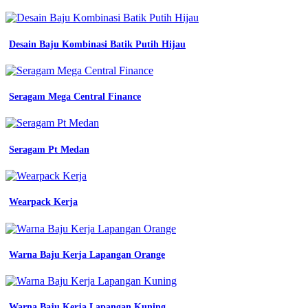
contoh
surat
pengajuan
seragam
Desain Baju Kombinasi Batik Putih Hijau
kerja
surat
lamaran
kerja
Seragam Mega Central Finance
desain
detail
contoh
surat
Seragam Pt Medan
lamaran
kerja
rumah
sakit
umum
Wearpack Kerja
Desain
Kaos
Keren
Warna Baju Kerja Lapangan Orange
Depan
Belakang
daerah
koleksi
Warna Baju Kerja Lapangan Kuning