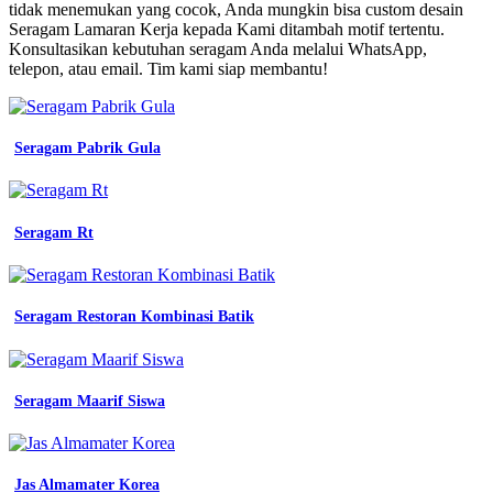
Kerja
tidak menemukan yang cocok, Anda mungkin bisa custom desain
Warna
Seragam Lamaran Kerja kepada Kami ditambah motif tertentu.
Orange
Konsultasikan kebutuhan seragam Anda melalui WhatsApp,
kerja
telepon, atau email. Tim kami siap membantu!
150
katalog
desain
seragam
Seragam Pabrik Gula
kerja
keren
terbaru
dan
Seragam Rt
kekinian
sablon
jersey
seragam
Seragam Restoran Kombinasi Batik
kerja
wanita
modis
konveksi
Seragam Maarif Siswa
150
katalog
desain
seragam
kerja
Jas Almamater Korea