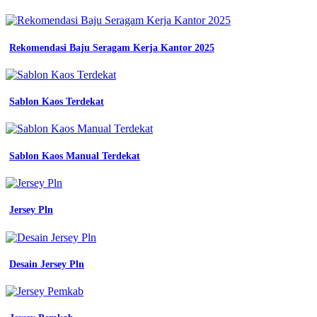
Baju
Sekolah
-
Jersey
Rekomendasi Baju Seragam Kerja Kantor 2025
Futsal
Pink
Hitam
-
Sablon Kaos Terdekat
Desain
Jersey
Printing
Warna
Sablon Kaos Manual Terdekat
Pink
-
Almet
Pink
Univ
Jersey Pln
Mana
-
Motif
Batik
Desain Jersey Pln
Jersey
-
Baju
Lapangan