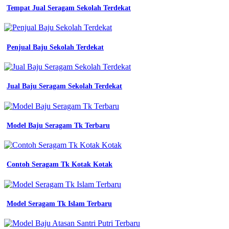
hitam
Tempat Jual Seragam Sekolah Terdekat
toko
pramuka
sragen
konveksi
Penjual Baju Sekolah Terdekat
150
katalog
desain
seragam
Jual Baju Seragam Sekolah Terdekat
kerja
keren
terbaru
dan
kekinian
Model Baju Seragam Tk Terbaru
konveksi
150
katalog
desain
Contoh Seragam Tk Kotak Kotak
seragam
kerja
keren
terbaru
Model Seragam Tk Islam Terbaru
dan
kekinian
konveksi