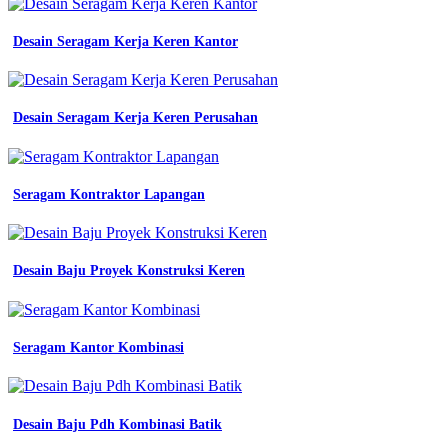
seragam
kerja
Desain Seragam Kerja Keren Kantor
yang
stylish
konveksi
batik
Desain Seragam Kerja Keren Perusahan
sd
jsit
seragam
kerja
Seragam Kontraktor Lapangan
wanita
korea
semarang
contoh
surat
Desain Baju Proyek Konstruksi Keren
penawaran
seragam
kerja
surat
Seragam Kantor Kombinasi
lamaran
kerja
desain
contoh
Desain Baju Pdh Kombinasi Batik
surat