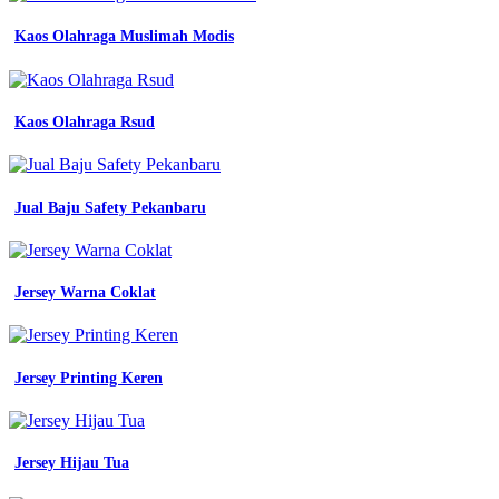
model
seragam
Kaos Olahraga Muslimah Modis
seragam
kerja
bekasi
baju
Kaos Olahraga Rsud
seragam
kerja
atasan
seragam
kerja
Jual Baju Safety Pekanbaru
kemeja
seragam
kerja
Jersey Warna Coklat
Template
Desain
Baju
Lapangan
Jersey Printing Keren
-
Baju
Batik
Smp
Negeri
Jersey Hijau Tua
Sidoarjo