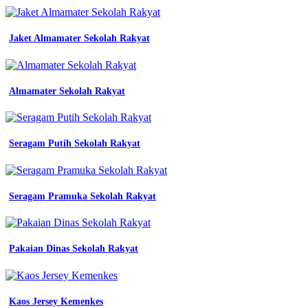
Jersey
Paskibra
Lengan
Jaket Almamater Sekolah Rakyat
Panjang
-
Toko
Jersey
Tasikmalaya
Almamater Sekolah Rakyat
-
Baju
Pdh
Taruna
Seragam Putih Sekolah Rakyat
Akmil
-
Baju
Pegawai
Seragam Pramuka Sekolah Rakyat
Olahraga
-
Perbedaan
Baju
Pakaian Dinas Sekolah Rakyat
Pdl
Dan
Pdh
-
Batik
Kaos Jersey Kemenkes