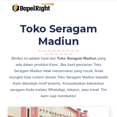
Toko Seragam
Madiun
k
Berikut ini adalah hasil dari
Toko Seragam Madiun
yang
o
ada dalam produksi Kami. Jika hasil pencarian Toko
n
Seragam Madiun tidak menemukan yang cocok, Anda
v
mungkin bisa custom desain Toko Seragam Madiun kepada
e
Kami ditambah motif tertentu. Konsultasikan kebutuhan
k
seragam Anda melalui WhatsApp, telepon, atau email. Tim
s
kami siap membantu!
i
C
e