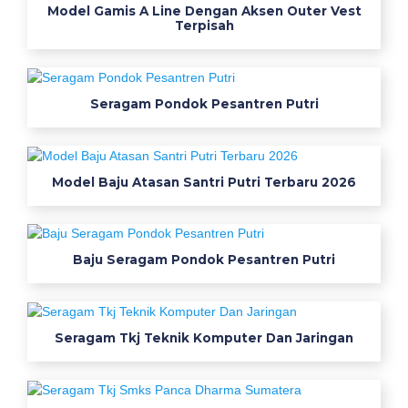
e
Model Gamis A Line Dengan Aksen Outer Vest
Terpisah
k
a
Seragam Pondok Pesantren Putri
t
T
o
Model Baju Atasan Santri Putri Terbaru 2026
k
o
Baju Seragam Pondok Pesantren Putri
S
e
Seragam Tkj Teknik Komputer Dan Jaringan
r
a