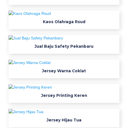
a
l
b
Kaos Olahraga Rsud
a
t
i
Jual Baju Safety Pekanbaru
k
s
d
k
Jersey Warna Coklat
a
m
p
u
Jersey Printing Keren
n
g
p
Jersey Hijau Tua
e