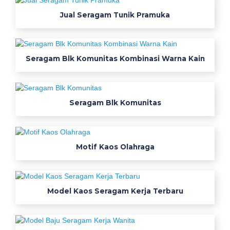
j
Jual Seragam Tunik Pramuka
u
g
a
m
Seragam Blk Komunitas Kombinasi Warna Kain
i
s
s
e
Seragam Blk Komunitas
r
a
g
Motif Kaos Olahraga
a
m
p
e
Model Kaos Seragam Kerja Terbaru
n
g
a