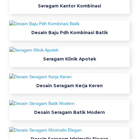
Seragam Kantor Kombinasi
a
r
c
o
Desain Baju Pdh Kombinasi Batik
a
l
p
d
Seragam Klinik Apotek
h
w
a
Desain Seragam Kerja Keren
r
n
a
b
Desain Seragam Batik Modern
e
i
g
Desain Seragam Minimalis Elegan