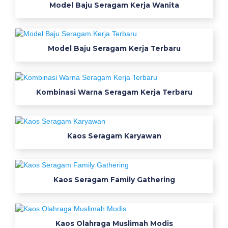
Model Baju Seragam Kerja Wanita
j
i
a
n
Model Baju Seragam Kerja Terbaru
a
u
l
i
Kombinasi Warna Seragam Kerja Terbaru
a
l
u
Kaos Seragam Karyawan
m
a
j
a
Kaos Seragam Family Gathering
n
g
j
Kaos Olahraga Muslimah Modis
u