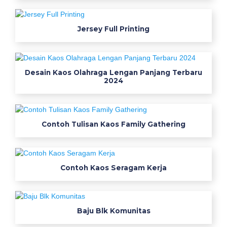
s
i
l
Jersey Full Printing
a
t
l
Desain Kaos Olahraga Lengan Panjang Terbaru
e
2024
n
g
a
n
Contoh Tulisan Kaos Family Gathering
p
a
n
Contoh Kaos Seragam Kerja
j
a
n
g
Baju Blk Komunitas
b