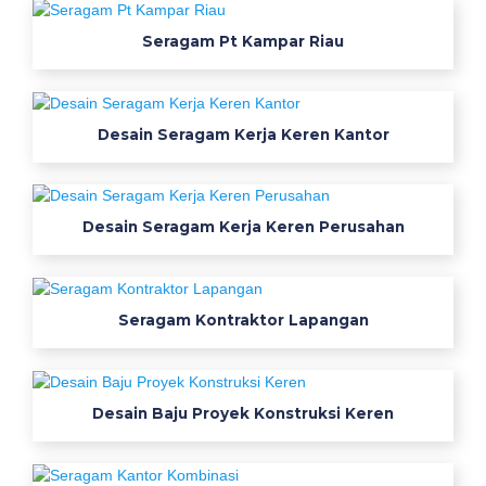
a
j
Seragam Pt Kampar Riau
u
h
a
Desain Seragam Kerja Keren Kantor
r
g
a
W
Desain Seragam Kerja Keren Perusahan
a
r
n
Seragam Kontraktor Lapangan
a
b
a
j
Desain Baju Proyek Konstruksi Keren
u
c
h