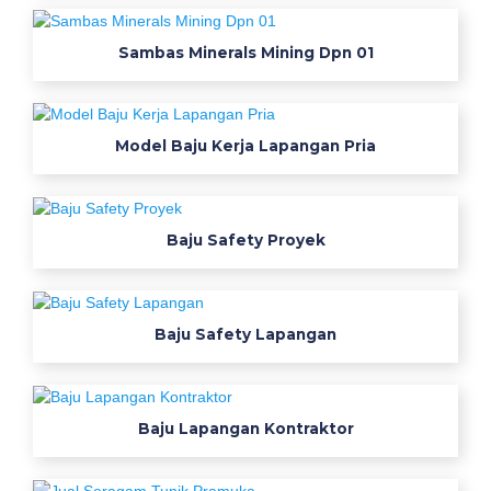
2
1
Sambas Minerals Mining Dpn 01
3
8
0
Model Baju Kerja Lapangan Pria
3
5
3
5
Baju Safety Proyek
w
a
m
Baju Safety Lapangan
o
d
e
l
Baju Lapangan Kontraktor
b
a