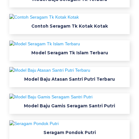
5
t
o
Contoh Seragam Tk Kotak Kotak
k
o
T
Model Seragam Tk Islam Terbaru
o
k
Model Baju Atasan Santri Putri Terbaru
o
S
e
Model Baju Gamis Seragam Santri Putri
r
a
Seragam Pondok Putri