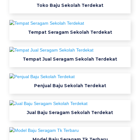
a
Toko Baju Sekolah Terdekat
g
a
m
d
Tempat Seragam Sekolah Terdekat
i
m
a
Tempat Jual Seragam Sekolah Terdekat
d
i
u
n
Penjual Baju Sekolah Terdekat
n
a
i
Jual Baju Seragam Sekolah Terdekat
k
5
0
0
Model Baju Seragam Tk Terbaru