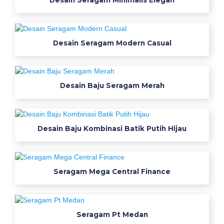
e
k
o
n
Desain Seragam Modern Casual
v
e
k
Desain Baju Seragam Merah
s
i
s
e
Desain Baju Kombinasi Batik Putih Hijau
r
a
g
a
Seragam Mega Central Finance
m
s
e
Seragam Pt Medan
k