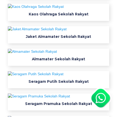
a
j
Kaos Olahraga Sekolah Rakyat
u
b
a
t
Jaket Almamater Sekolah Rakyat
i
k
s
Almamater Sekolah Rakyat
e
r
a
g
Seragam Putih Sekolah Rakyat
a
m
t
o
Seragam Pramuka Sekolah Rakyat
k
o