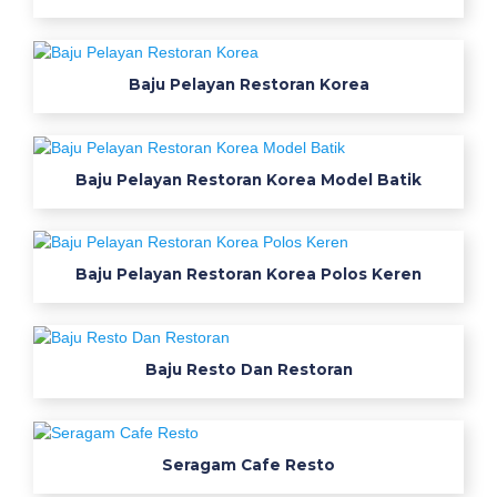
g
a
m
Baju Pelayan Restoran Korea
s
e
k
Baju Pelayan Restoran Korea Model Batik
o
l
a
h
Baju Pelayan Restoran Korea Polos Keren
d
i
m
a
Baju Resto Dan Restoran
d
i
u
Seragam Cafe Resto
n