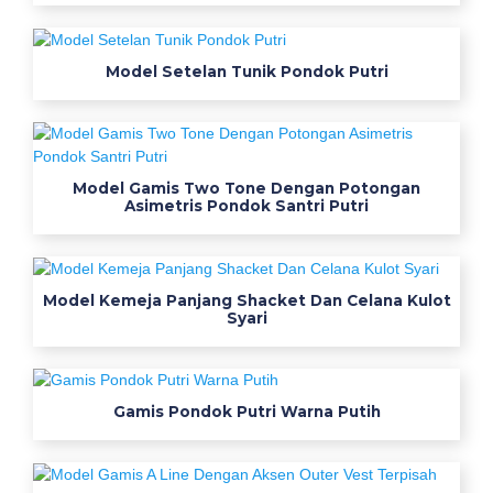
g
a
Model Setelan Tunik Pondok Putri
m
K
e
Model Gamis Two Tone Dengan Potongan
Asimetris Pondok Santri Putri
r
j
a
Model Kemeja Panjang Shacket Dan Celana Kulot
Syari
T
e
Gamis Pondok Putri Warna Putih
r
d