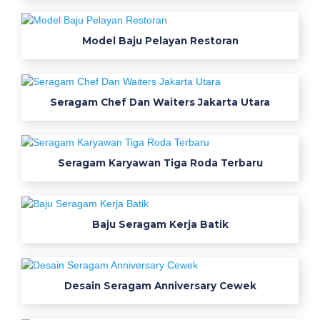
m
u
r
Model Baju Pelayan Restoran
a
h
i
Seragam Chef Dan Waiters Jakarta Utara
n
i
t
e
Seragam Karyawan Tiga Roda Terbaru
m
p
a
Baju Seragam Kerja Batik
t
j
u
a
Desain Seragam Anniversary Cewek
l
b