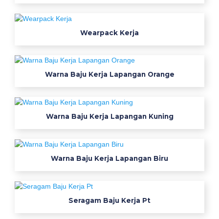
o
l
a
Wearpack Kerja
h
m
a
Warna Baju Kerja Lapangan Orange
d
i
u
n
Warna Baju Kerja Lapangan Kuning
k
o
t
Warna Baju Kerja Lapangan Biru
a
b
i
0
Seragam Baju Kerja Pt
8
5