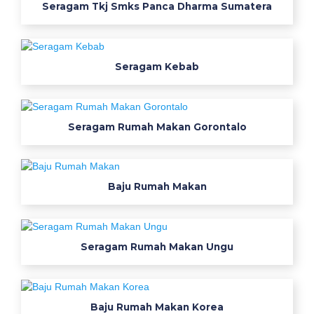
Seragam Tkj Smks Panca Dharma Sumatera
g
a
m
Seragam Kebab
M
a
Seragam Rumah Makan Gorontalo
d
i
Baju Rumah Makan
u
n
Seragam Rumah Makan Ungu
s
e
r
Baju Rumah Makan Korea
a