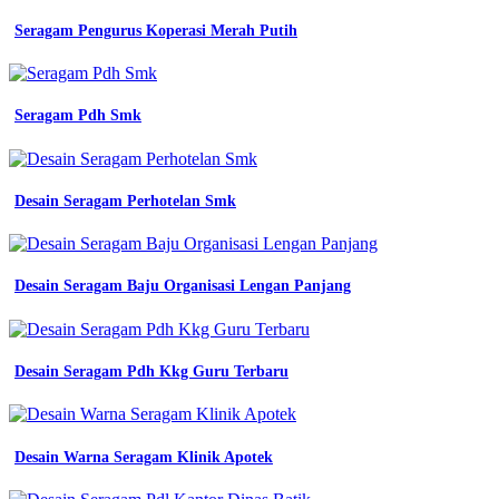
bekasi
Seragam Pengurus Koperasi Merah Putih
bahan
yang
bagus
untuk
seragam
Seragam Pdh Smk
pns
easy
study
model
Desain Seragam Perhotelan Smk
kerah
terkini
untuk
kemeja
Desain Seragam Baju Organisasi Lengan Panjang
seragam
kerja
sudah
tahu
Desain Seragam Pdh Kkg Guru Terbaru
mitra
pengadaan
seragam
no
1
Desain Warna Seragam Klinik Apotek
di
kemeja