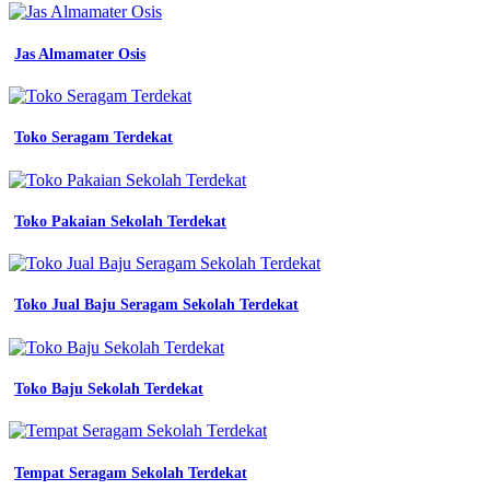
kerja
Bahan
Jas Almamater Osis
Yang
Bagus
Untuk
Toko Seragam Terdekat
Baju
Lapangan
Bahan
Toko Pakaian Sekolah Terdekat
Yang
Bagus
Toko Jual Baju Seragam Sekolah Terdekat
Untuk
Membuat
Seragam
Toko Baju Sekolah Terdekat
Kerja
sesuai
kegunaan
Tempat Seragam Sekolah Terdekat