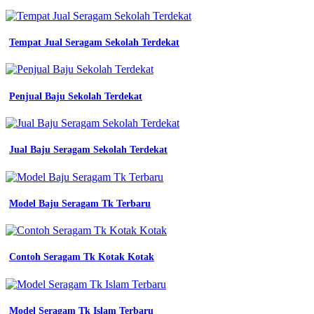
konveksi
semarang
produk
cv
Tempat Jual Seragam Sekolah Terdekat
rexajaya
bahan
yang
bagus
Penjual Baju Sekolah Terdekat
Bahan
seragam
kerja
yang
Jual Baju Seragam Sekolah Terdekat
adem
konveksi
jersey
sidoarjo
untuk
Model Baju Seragam Tk Terbaru
seragam
pns
easy
study
Contoh Seragam Tk Kotak Kotak
bahan
wearpack
bengkel
yang
Model Seragam Tk Islam Terbaru