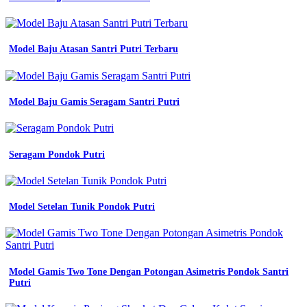
paling
cocok
untuk
pekerja
Model Baju Atasan Santri Putri Terbaru
profesional
konveksi
karawang
contoh
seragam
Model Baju Gamis Seragam Santri Putri
kerja
lapangan
dan
kantoran
Seragam Pondok Putri
keren
dan
stylish
king
Model Setelan Tunik Pondok Putri
production
12
seragam
kerja
bahan
Model Gamis Two Tone Dengan Potongan Asimetris Pondok Santri
untuk
Putri
seragam
kerja