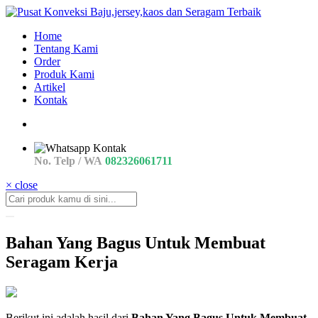
Home
Tentang Kami
Order
Produk Kami
Artikel
Kontak
No. Telp / WA
082326061711
× close
Bahan Yang Bagus Untuk Membuat
Seragam Kerja
bahan
Berikut ini adalah hasil dari
Bahan Yang Bagus Untuk Membuat