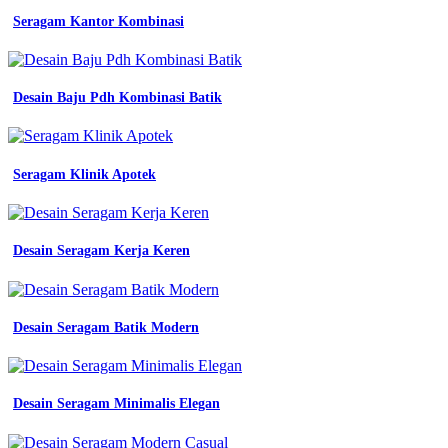
baju
Seragam Kantor Kombinasi
seragam
kerja
wanita
modis
Desain Baju Pdh Kombinasi Batik
ukuran
seragam
kerja
bahan
Seragam Klinik Apotek
seragam
yang
bagus
baju
kerja
Desain Seragam Kerja Keren
kantor
lapangan
ini
dia
Desain Seragam Batik Modern
tips
membuat
baju
kerja
Desain Seragam Minimalis Elegan
tambang
supplier