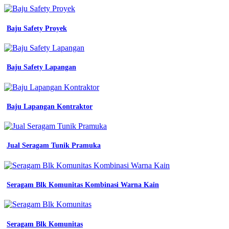
kombinasi
warna
seragam
Baju Safety Proyek
kerja
yang
bagus
konveksi
semarang
Baju Safety Lapangan
101
contoh
desain
seragam
Baju Lapangan Kontraktor
baju
batik
polo
untuk
Jual Seragam Tunik Pramuka
kerja
elegan
tips
memilih
Seragam Blk Komunitas Kombinasi Warna Kain
bahan
pakaian
yang
bagus
di
Seragam Blk Komunitas