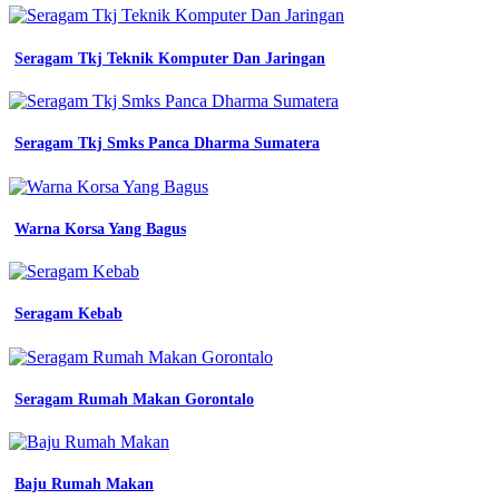
semarang
bahan
yang
Seragam Tkj Teknik Komputer Dan Jaringan
bagus
untuk
seragam
pns
Seragam Tkj Smks Panca Dharma Sumatera
baju
pdh
seragam
kantor
Warna Korsa Yang Bagus
buatan
konveksi
bandung
bahan
Seragam Kebab
bagus
adem
contoh
baju
seragam
Seragam Rumah Makan Gorontalo
kerja
lengkap
dengan
gambar
Baju Rumah Makan
6