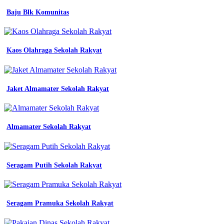
kerja
Baju Blk Komunitas
elegan
101
contoh
desain
Kaos Olahraga Sekolah Rakyat
seragam
baju
batik
polo
untuk
Jaket Almamater Sekolah Rakyat
kerja
elegan
bahan
Almamater Sekolah Rakyat
Jersey
Custom
Murah
Padang
Seragam Putih Sekolah Rakyat
terbaik
untuk
membuat
seragam
Seragam Pramuka Sekolah Rakyat
kantor
mitra
pengadaan