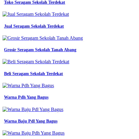
Jas
Toko Seragam Sekolah Terdekat
Almamater
Adalah
-
Toko
Jual Seragam Sekolah Terdekat
Olahraga
Bengkulu
-
Baju
Grosir Seragam Sekolah Tanah Abang
Pdl
Pdh
-
Baju
Lapangan
Beli Seragam Sekolah Terdekat
Panwaslu
-
Vendor
Baju
Warna Pdh Yang Bagus
Olahraga
-
Baju
Tenis
Warna Baju Pdl Yang Bagus
Lapangan
Ijo
-