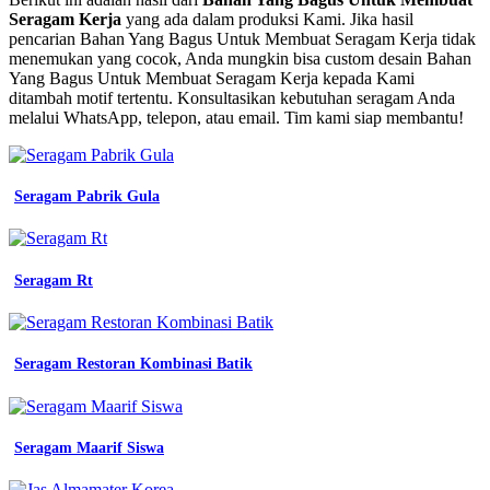
Bahan
Seragam Kerja
yang ada dalam produksi Kami. Jika hasil
Seragam
pencarian Bahan Yang Bagus Untuk Membuat Seragam Kerja tidak
Kerja
menemukan yang cocok, Anda mungkin bisa custom desain Bahan
Yang
Yang Bagus Untuk Membuat Seragam Kerja kepada Kami
Bagus
ditambah motif tertentu. Konsultasikan kebutuhan seragam Anda
pakaian
melalui WhatsApp, telepon, atau email. Tim kami siap membantu!
terbaik
untuk
seragam
kerja
Seragam Pabrik Gula
menyerap
keringat
bahan
yang
Seragam Rt
cocok
almet
sekolah
warna
Seragam Restoran Kombinasi Batik
seragam
kerja
untuk
bikin
Seragam Maarif Siswa
seragam
kerja