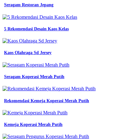
untuk
Seragam Restoran Jepang
seragam
pns
cara
pilih
5 Rekomendasi Desain Kaos Kelas
bahan
untuk
seragam
kerja
Kaos Olahraga Sd Jersey
mitra
pengadaan
seragam
no
1
Seragam Koperasi Merah Putih
di
indonesia
model
seragam
Rekomendasi Kemeja Koperasi Merah Putih
seragam
kerja
bekasi
model
Kemeja Koperasi Merah Putih
seragam
seragam
kerja