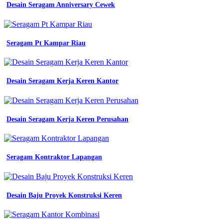
Desain Seragam Anniversary Cewek
Bahan
Spandek
Jersey
Seragam Pt Kampar Riau
desain
baju
seragam
perusahaan
konveksi
Desain Seragam Kerja Keren Kantor
semarang
contoh
kemeja
untuk
Desain Seragam Kerja Keren Perusahan
kantor
kemeja
pria
lengan
Seragam Kontraktor Lapangan
pendek
model
polos
slimpit
Desain Baju Proyek Konstruksi Keren
katun
formal
baju
model