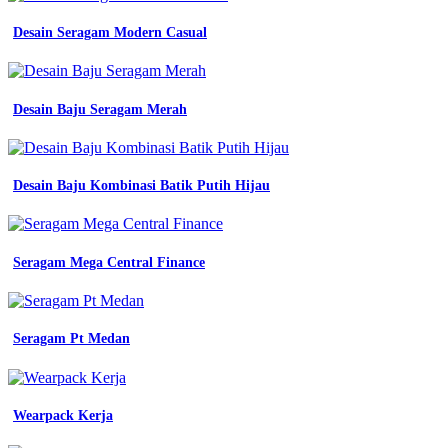
seragam
tambang
Desain Seragam Modern Casual
seragam
kerja
Bahan
Kain
Seragam
Desain Baju Seragam Merah
Kerja
Lapangan
seragam
kerja
Desain Baju Kombinasi Batik Putih Hijau
6
bahan
terbaik
untuk
Seragam Mega Central Finance
seragam
kerja
lapangan
keren
Seragam Pt Medan
konveksi
semarang
bahan
yang
cocok
Wearpack Kerja
untuk