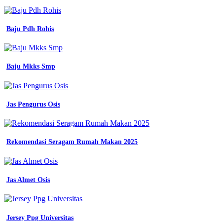
seragam
kerja
5
Baju Pdh Rohis
Baju
Pdh
Warna
Baju Mkks Smp
Hijau
Army
Bahan
Jas Pengurus Osis
Yang
Bagus
Rekomendasi Seragam Rumah Makan 2025
Untuk
Membuat
Seragam
Jas Almet Osis
Kerja
hal
yang
Jersey Ppg Universitas