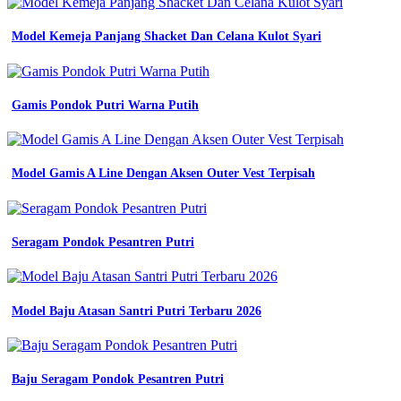
Bahan
Model Kemeja Panjang Shacket Dan Celana Kulot Syari
Seragam
Kerja
Stasiun
Trans
Gamis Pondok Putri Warna Putih
Tv
jersey
custom
Model Gamis A Line Dengan Aksen Outer Vest Terpisah
murah
padang
elegan
yang
Seragam Pondok Pesantren Putri
terbaik
6
bahan
terbaik
Model Baju Atasan Santri Putri Terbaru 2026
untuk
seragam
kerja
lapangan
Baju Seragam Pondok Pesantren Putri
keren
konveksi