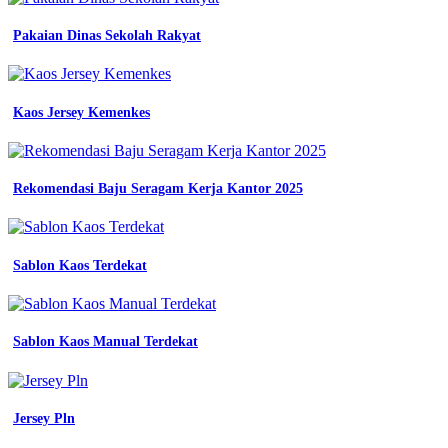
seragam
no
Pakaian Dinas Sekolah Rakyat
1
di
indonesia
4
Kaos Jersey Kemenkes
rekomendasi
bahan
yang
ideal
Rekomendasi Baju Seragam Kerja Kantor 2025
untuk
membuat
seragam
Bahan
Sablon Kaos Terdekat
seragam
kerja
yang
bagus
ukuran
Sablon Kaos Manual Terdekat
baju
seragam
kerja
kerja
Jersey Pln
security
mitra