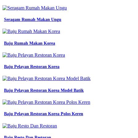
bahan
terbaik
untuk
Seragam Rumah Makan Ungu
Batik
Mudah
Sd
seragam
Baju Rumah Makan Korea
kerja
lapangan
keren
konveksi
Baju Pelayan Restoran Korea
semarang
tips
membuat
baju
Baju Pelayan Restoran Korea Model Batik
seragam
Bahan
spandek
jersey
Baju Pelayan Restoran Korea Polos Keren
seperti
apa
bahan
kain
yang
Baju Resto Dan Restoran