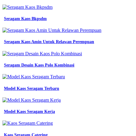
kerja
green
garment
5
Seragam Kaos Bkpsdm
bahan
polo
shirt
yang
Seragam Kaos Amin Untuk Relawan Perempuan
paling
bagus
untuk
seragam
Seragam Desain Kaos Polo Kombinasi
doran
souvenir
seragam
tambang
archives
Model Kaos Seragam Terbaru
mitra
pengadaan
seragam
no
Model Kaos Seragam Kerja
1
di
indonesia
konveksi
Kaos Seragam Catering