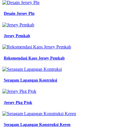
pengadaan
seragam
Desain Jersey Pln
no
7
cara
membuat
Jersey Pemkab
seragam
kerja
lapangan
yang
berkualitas
Rekomendasi Kaos Jersey Pemkab
4
kain
yang
bagus
Seragam Lapangan Kontruksi
untuk
membuat
seragam
kerja
Jersey Pkg Pjok
pakaian
lapangan
konveksi
seragam
Seragam Lapangan Konstruksi Keren
kantor