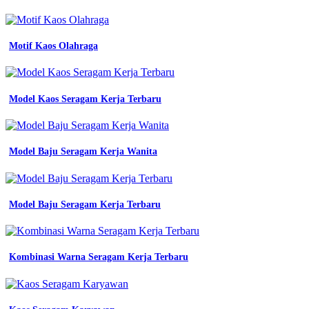
konveksi
seragam
kantor
kaos
Motif Kaos Olahraga
kain
jenis
8
rekomendasi
Model Kaos Seragam Kerja Terbaru
model
baju
seragam
kerja
Model Baju Seragam Kerja Wanita
paling
keren
seragam
kerja
keren
Model Baju Seragam Kerja Terbaru
untuk
Bahan
Kombinasi Warna Seragam Kerja Terbaru
Seragam
Safety
Bahan