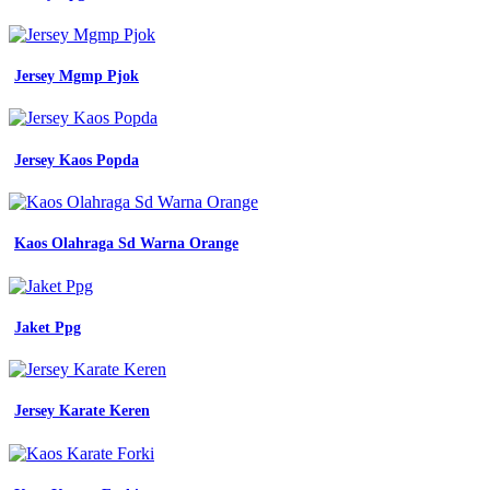
membuat
baju
kerja
pramugari
Jersey Mgmp Pjok
menjadi
seragam
yang
ideal
Jersey Kaos Popda
hai
uniform
spesialis
40
trend
Kaos Olahraga Sd Warna Orange
masa
kini
bahan
baju
Jaket Ppg
seragam
yang
bagus
7
Jersey Karate Keren
bahan
kain
yang
bagus