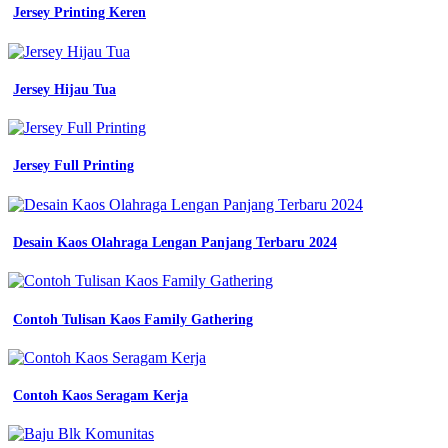
kantor
Jersey Printing Keren
seragam
kerja
bahan
seragam
Jersey Hijau Tua
kerja
pilihan
tepat
untuk
Jersey Full Printing
seragam
ekspedisi
5
rekomendasi
Desain Kaos Olahraga Lengan Panjang Terbaru 2024
model
seragam
kerja
perusahaan
101
Contoh Tulisan Kaos Family Gathering
contoh
desain
seragam
baju
Contoh Kaos Seragam Kerja
batik
polo
untuk