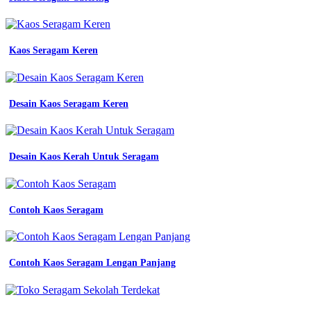
baju
seragam
kerja
berkualitas
Kaos Seragam Keren
tinggi
dengan
harga
kompetitif
kaya
Desain Kaos Seragam Keren
gini
kain
yang
bagus
Desain Kaos Kerah Untuk Seragam
untuk
seragam
pns
yang
Contoh Kaos Seragam
terbaik
kombinasi
warna
seragam
Contoh Kaos Seragam Lengan Panjang
kerja
konveksi
seragam