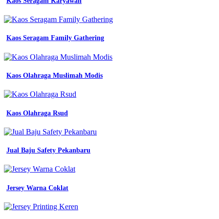
Kaos Seragam Karyawan
Yang
Bagus
Untuk
Kaos Seragam Family Gathering
Membuat
Seragam
Kerja
Kaos Olahraga Muslimah Modis
perusahaan
mitra
pengadaan
Kaos Olahraga Rsud
seragam
no
1
di
Jual Baju Safety Pekanbaru
indonesia
jaket
kantor
desain
Jersey Warna Coklat
jas
lab
konveksi
seragam