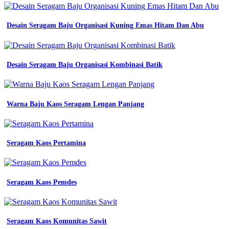
10
rekomendasi
Desain Seragam Baju Organisasi Kuning Emas Hitam Dan Abu
kombinasi
warna
seragam
kerja
terbaik
Desain Seragam Baju Organisasi Kombinasi Batik
cocok
untuk
anda
baju
Warna Baju Kaos Seragam Lengan Panjang
seragam
kerja
american
drill
Seragam Kaos Pertamina
atau
japan
drill
mana
Seragam Kaos Pemdes
yang
lebih
bagus
untuk
seragam
Seragam Kaos Komunitas Sawit