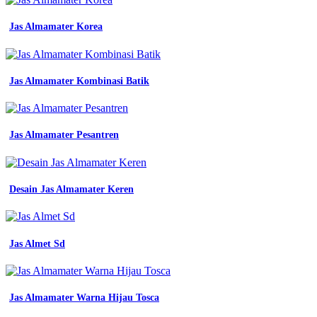
contoh
kaos
seragam
Jas Almamater Korea
kerja
yang
bagus
mitra
Jas Almamater Kombinasi Batik
pengadaan
seragam
no
1
Jas Almamater Pesantren
di
indonesia
bahan
yang
Desain Jas Almamater Keren
bagus
untuk
seragam
pns
easy
Jas Almet Sd
study
jenis
dan
contoh
Jas Almamater Warna Hijau Tosca
seragam