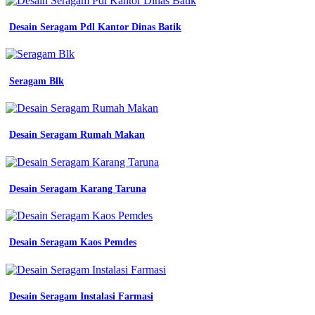
kerja
elegan
Desain Seragam Pdl Kantor Dinas Batik
konveksi
seragam
kerja
kantor
Seragam Blk
mitra
pengadaan
seragam
no
Desain Seragam Rumah Makan
1
di
indonesia
model
seragam
Desain Seragam Karang Taruna
seragam
kerja
bekasi
membuat
Desain Seragam Kaos Pemdes
seragam
kerja
sesuai
standar
Desain Seragam Instalasi Farmasi
iso
45001