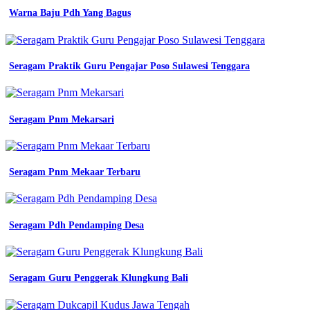
Almet
Warna Baju Pdh Yang Bagus
Unt
-
Harga
Almamater
Ut
Seragam Praktik Guru Pengajar Poso Sulawesi Tenggara
-
Batik
Smp
15
Seragam Pnm Mekarsari
Semarang
-
Pdh
Warna
Seragam Pnm Mekaar Terbaru
Mahogany
-
Karang
Taruna
Seragam Pdh Pendamping Desa
Png
-
Toko
Jersey
Tegal
Seragam Guru Penggerak Klungkung Bali
-
Toko