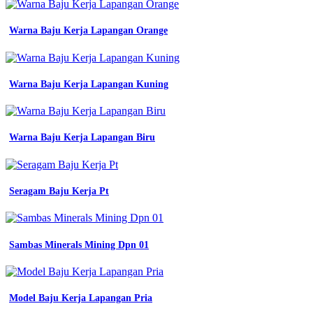
bikin
seragam
kerja
Warna Baju Kerja Lapangan Orange
inspirasi
desain
seragam
kerja
Warna Baju Kerja Lapangan Kuning
yang
stylish
baju
seragam
Warna Baju Kerja Lapangan Biru
kerja
seragam
kerja
Logo
Seragam Baju Kerja Pt
Tkr
Smk
tambang
contoh
Sambas Minerals Mining Dpn 01
baju
seragam
kerja
dalchaebi
Model Baju Kerja Lapangan Pria
7