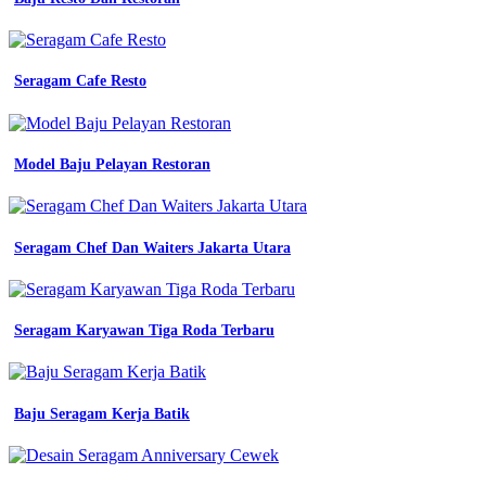
bagus
untuk
kemeja
seragam
Seragam Cafe Resto
kerja
kerja
yang
terbaik
Model Baju Pelayan Restoran
cara
membuat
desain
seragam
Seragam Chef Dan Waiters Jakarta Utara
kerja
yang
baik
bahan
yang
Seragam Karyawan Tiga Roda Terbaru
cocok
untuk
bikin
seragam
Baju Seragam Kerja Batik
kerja
elemen
penting
pada