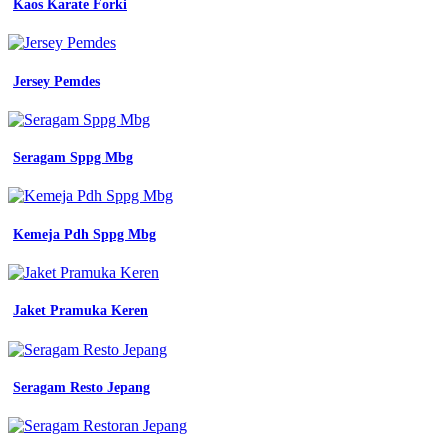
Kaos Karate Forki
untuk
seragam
kantor
toko
seragam
Jersey Pemdes
kerja
di
solo
Seragam Sppg Mbg
Batik
Sekolah
Ricci
Kemeja Pdh Sppg Mbg
Ii
bahan
seragam
Jaket Pramuka Keren
kerja
yang
adem
doran
souvenir
Seragam Resto Jepang
bahan
yang
bagus