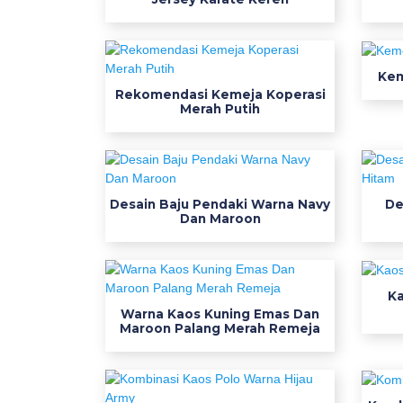
s
a
i
Kem
n
Rekomendasi Kemeja Koperasi
b
Merah Putih
a
j
u
l
Desain Baju Pendaki Warna Navy
De
a
Dan Maroon
p
a
n
Ka
g
Warna Kaos Kuning Emas Dan
a
Maroon Palang Merah Remeja
n
d
o