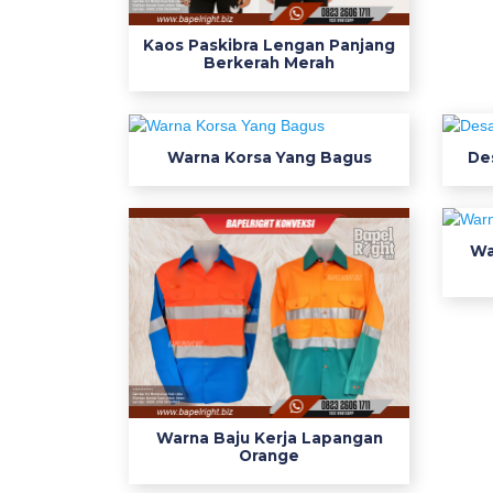
e
r
Kaos Paskibra Lengan Panjang
a
Berkerah Merah
h
3
j
Warna Korsa Yang Bagus
De
e
r
s
e
Wa
y
p
r
i
n
t
i
Warna Baju Kerja Lapangan
Orange
n
g