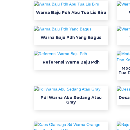
e
y
Warna Baju Pdh Abu Tua Lis Biru
f
u
t
Warna Baju Pdh Yang Bagus
s
a
l
w
Referensi Warna Baju Pdh
a
Mod
Tua 
r
n
a
m
Pdl Warna Abu Sedang Atau
Desa
e
Gray
r
a
h
4