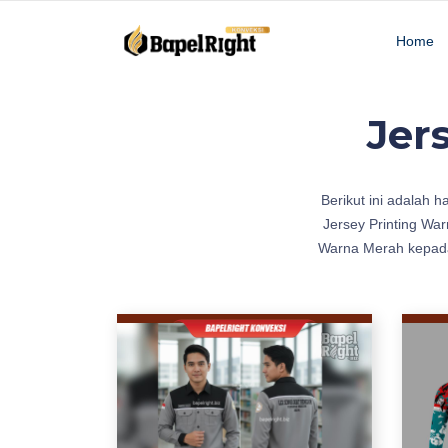
Home
Jer
d
Berikut ini adalah ha
e
Jersey Printing Wa
s
Warna Merah kepada
a
i
n
J
e
r
s
e