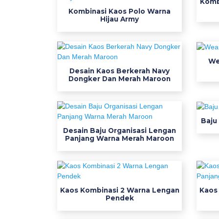
Komb
r
Kombinasi Kaos Polo Warna
e
Hijau Army
n
g
p
We
d
Desain Kaos Berkerah Navy
h
Dongker Dan Merah Maroon
m
a
h
Baju
o
Desain Baju Organisasi Lengan
g
Panjang Warna Merah Maroon
a
n
y
j
Kaos Kombinasi 2 Warna Lengan
Kaos
e
Pendek
r
s