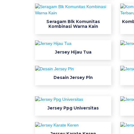
b
i
k
Seragam Blk Komunitas
Komb
i
Kombinasi Warna Kain
n
j
e
Jersey Hijau Tua
r
s
e
y
Desain Jersey Pln
d
e
s
a
Jersey Ppg Universitas
i
n
d
Jersey Karate Keren
e