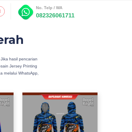
No. Telp / WA
082326061711
erah
Jika hasil pencarian
ain Jersey Printing
a melalui WhatsApp,