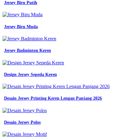
Jersey Biru Putih
Lapangan
-
Batik
Nasional
Jersey Biru Muda
Sekolah
Sd
Jersey Badminton Keren
Design Jersey Sepeda Keren
Desain Jersey Printing Keren Lengan Panjang 2026
Desain Jersey Polos