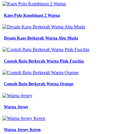
Kaos
Olahraga
Lengan
Kaos Polo Kombinasi 2 Warna
Panjang
-
Jersey
Militer
Desain Kaos Berkerah Warna Abu Muda
-
Jersey
Desain
Keren
Contoh Baju Berkerah Warna Pink Fuschia
-
Jersey
Print
Biru
-
Contoh Baju Berkerah Warna Orange
Motif
Batik
Gambar
Anak
Warna Jersey
Sd
-
Warna
Warna
Warna Jersey Keren
Pdh