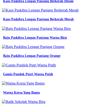
Kaos Paskibra Lengan Panjang Berkerah Hitam
terate
emas
Warna
Kaos Paskibra Lengan Panjang Berkerah Merah
Jersey
Elegan
Warna
Baju Paskibra Lengan Panjang Warna Biru
Jersey
Emas
Baju Paskibra Lengan Panjang Orange
lazada
indonesia
desain
jersey
Gamis Pondok Putri Warna Putih
lari
warna
emas
jersey
Warna Korsa Yang Bagus
printing
bikin
Warna