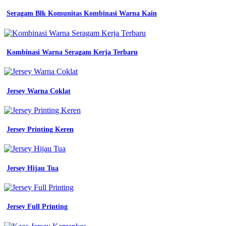
jersey
satuan
Seragam Blk Komunitas Kombinasi Warna Kain
jersey
milan
warna
emas
Kombinasi Warna Seragam Kerja Terbaru
desain
jersey
code
yezzle
Jersey Warna Coklat
warna
jersey
custom
Desain
Jersey Printing Keren
Jersey
Printing
Warna
Jersey Hijau Tua
Pink
seragam
smk
Jersey Full Printing
jurusan
tkj