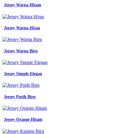
biru
Jersey Warna Hitam
muda
detail
jersey
futsal
Jersey Warna Hijau
warna
hitam
emas
koleksi
nomer
Jersey Warna Biru
11
jersey
futsal
putih
Jersey Simple Elegan
garis
emas
jersey
printing
Jersey Putih Biru
bikin
jersey
satuan
jersey
Jersey Orange Hitam
futsal
emas
corak