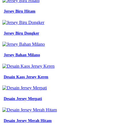
koleksi
gambar
Jersey Biru Hitam
jersey
futsal
warna
hitam
Jersey Biru Dongker
emas
50
koleksi
gambar
Jersey Bahan Milano
Contoh
Motif
Jersey
Keren
Desain Kaos Jersey Keren
-
Desain
Baju
Kerja
Desain Jersey Merpati
Lapangan
Bordir
Warna
Biru
Dongker
Desain Jersey Merah Hitam
-