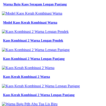
emas
Warna Baju Kaos Seragam Lengan Panjang
jersey
printing
bikin
jersey
Model Kaos Kerah Kombinasi Warna
8
ide
dan
rekomendasi
Kaos Kombinasi 2 Warna Lengan Pendek
Desain
Jersey
Printing
Warna
Kuning
Kaos Kombinasi 2 Warna Lengan Panjang
jersey
futsal
dengan
desain
Kaos Kerah Kombinasi 2 Warna
keren
new
jetpack
site
Kaos Kerah Kombinasi 2 Warna Lengan Panjang
baju
kaos
jersey