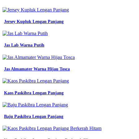
emas
motif
abstrak
154
Jersey Kupluk Lengan Panjang
jersey
printing
bikin
jersey
Jas Lab Warna Putih
futsal
kuning
kunyit
motif
Jas Almamater Warna Hijau Tosca
abstrak
emas
jersey
printing
jual
Kaos Paskibra Lengan Panjang
jersey
grade
ori
milan
Baju Paskibra Lengan Panjang
emas
shopee
indonesia
jersey