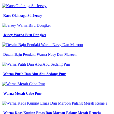
jersey
futsal
warna
Kaos Olahraga Sd Jersey
Warna
jersey
bola
keren
desain
Jersey Warna Biru Dongker
jersey
printing
warna
hijau
Desain Baju Pendaki Warna Navy Dan Maroon
emas
jersey
printing
bikin
Warna Putih Dan Abu Abu Sedang Pmr
jersey
satuan
desain
jersey
Warna Merah Cabe Pmr
emas
putih
jersey
printing
bikin
Warna Kaos Kuning Emas Dan Maroon Palang Merah Remeja