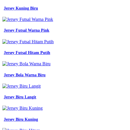
hitam
putih
Jersey Kuning Biru
jersey
printing
bikin
jersey
Jersey Futsal Warna Pink
jersey
futsal
warna
hitam
Jersey Futsal Hitam Putih
emas
50
koleksi
gambar
Jersey Bola Warna Biru
jersey
futsal
warna
Seragam
Jersey Biru Langit
Smk
Jurusan
Tkj
hitam
Jersey Biru Kuning
emas
50