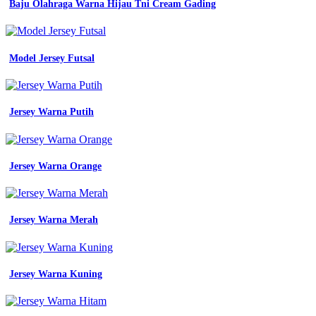
Baju Olahraga Warna Hijau Tni Cream Gading
Warna
Jersey
Basket
Model Jersey Futsal
Yang
Bagus
Warna
Jersey Warna Putih
Jersey
Emas
Jersey Warna Orange
bikin
jersey
warna
coksu
Jersey Warna Merah
panduan
lengkap
jenis
dan
Jersey Warna Kuning
contoh
penggunaan
almamater