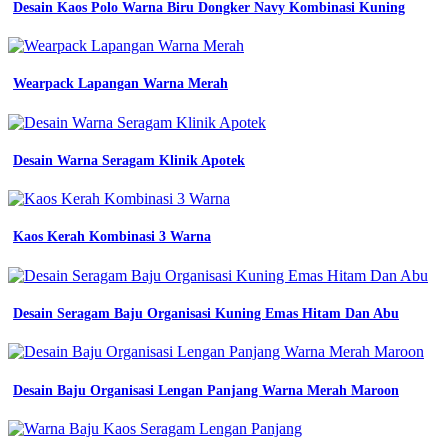
Desain Kaos Polo Warna Biru Dongker Navy Kombinasi Kuning
emas
desain
mewah
bahan
adem
Wearpack Lapangan Warna Merah
arema
fc
trend
jersey
Desain Warna Seragam Klinik Apotek
2026
warna
jersey
biru
Kaos Kerah Kombinasi 3 Warna
kuning
luncurkan
jersey
ketiga
Desain Seragam Baju Organisasi Kuning Emas Hitam Dan Abu
didominasi
warna
emas
jersey
futsal
Desain Baju Organisasi Lengan Panjang Warna Merah Maroon
merah
motif
batik