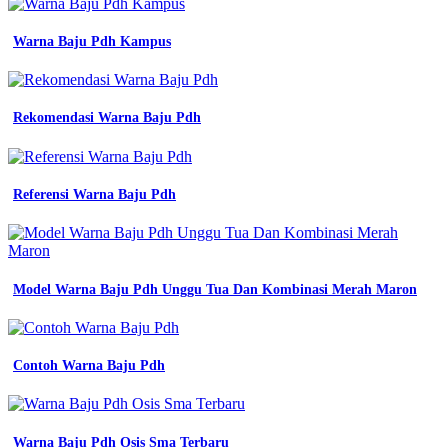
jersey
hitam
Warna Baju Pdh Kampus
emas
jersey
printing
bikin
Rekomendasi Warna Baju Pdh
jersey
satuan
murah
desain
Referensi Warna Baju Pdh
jersey
hitam
emas
jersey
printing
bikin
Model Warna Baju Pdh Unggu Tua Dan Kombinasi Merah Maron
jersey
satuan
murah
jual
Contoh Warna Baju Pdh
jersey
futsal
arlay
keren
Warna Baju Pdh Osis Sma Terbaru
printing