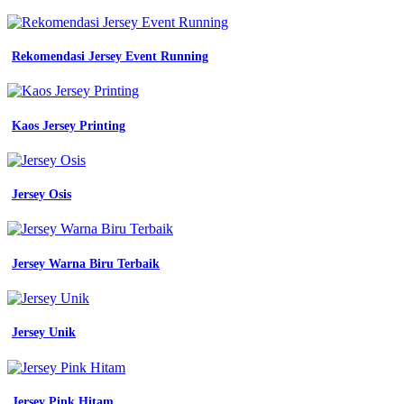
-
Warna
Warna
Rekomendasi Jersey Event Running
Jersey
-
Buat
Seragam
Kerja
Kaos Jersey Printing
-
Baju
Atasan
Batik
Jersey Osis
-
Pakaian
Seragam
Kerja
Jersey Warna Biru Terbaik
Jalasenastri
-
Baju
Lapangan
Jersey Unik
Adem
-
Desain
Jersey
Karang
Jersey Pink Hitam