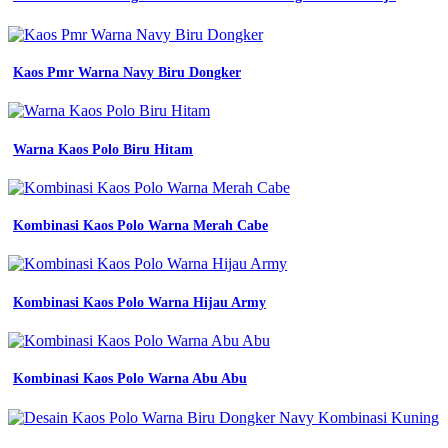
jersey
satuan
murah
jual
Kaos Pmr Warna Navy Biru Dongker
kaos
jersey
cowok
Warna
Warna Kaos Polo Biru Hitam
Jersey
Biru
Kuning
warna
Kombinasi Kaos Polo Warna Merah Cabe
hitam
emas
desain
mewah
Kombinasi Kaos Polo Warna Hijau Army
bahan
adem
jual
kaos
Kombinasi Kaos Polo Warna Abu Abu
jersey
cowok
warna
hitam