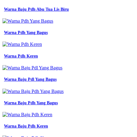
menembak
Warna Baju Pdh Abu Tua Lis Biru
perbakin
kerah
polo
abu
abu
Warna Pdh Yang Bagus
emas
motif
jersey
futsal
Warna Pdh Keren
hitam
abu
emas
motif
Warna Baju Pdl Yang Bagus
batik
194
jersey
printing
Warna Baju Pdh Yang Bagus
bikin
Desain
Baju
Pdh
Warna Baju Pdh Keren
Pramuka
desain