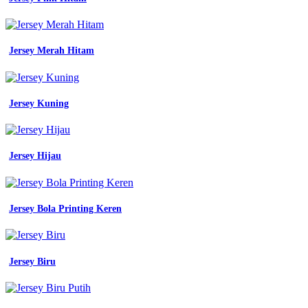
Taruna
-
Baju
Praktek
Jersey Merah Hitam
Smk
Tbsm
-
Harga
Jersey Kuning
Baju
Lapangan
Eiger
-
Jersey Hijau
Buat
Jersey
Satuan
Terdekat
-
Jersey Bola Printing Keren
Gambar
Baju
Smk
-
Jersey Biru
Model
Baju
Seragam
Ibi