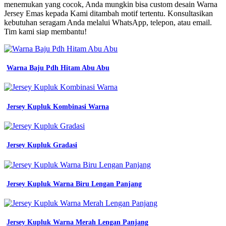
Jersey
menemukan yang cocok, Anda mungkin bisa custom desain Warna
Premium
Jersey Emas kepada Kami ditambah motif tertentu. Konsultasikan
jersey
kebutuhan seragam Anda melalui WhatsApp, telepon, atau email.
bola
Tim kami siap membantu!
futsal
setelan
warna
emas
Warna Baju Pdh Hitam Abu Abu
gold
elegan
free
custom
Jersey Kupluk Kombinasi Warna
baju
kerja
lapangan
pria
Jersey Kupluk Gradasi
satuan
desain
jersey
printing
Jersey Kupluk Warna Biru Lengan Panjang
warna
merah
jersey
futsal
gold
Jersey Kupluk Warna Merah Lengan Panjang