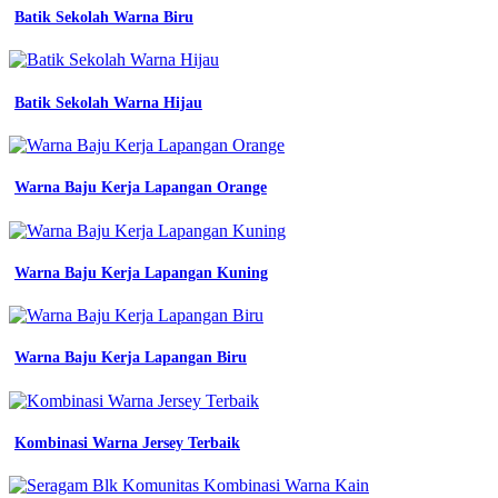
jersey
Batik Sekolah Warna Biru
esport
pakaian
pdh
guru
jersey
Batik Sekolah Warna Hijau
satuan
jersey
futsal
putih
Warna Baju Kerja Lapangan Orange
motif
abstrak
emas
jersey
Warna Baju Kerja Lapangan Kuning
printing
bikin
jersey
desain
Warna Baju Kerja Lapangan Biru
jersey
polisi
warna
emas
jersey
Kombinasi Warna Jersey Terbaik
printing
bikin