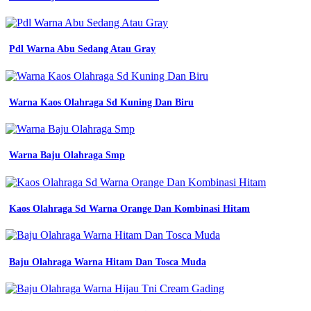
custom
baju
bola
warna
Pdl Warna Abu Sedang Atau Gray
hitam
desain
jersey
abu
Warna Kaos Olahraga Sd Kuning Dan Biru
abu
emas
warna
abu
Warna Baju Olahraga Smp
abu
jersey
printing
bikin
Kaos Olahraga Sd Warna Orange Dan Kombinasi Hitam
jersey
futsal
batik
hitam
hijau
Baju Olahraga Warna Hitam Dan Tosca Muda
emas
jersey
printing