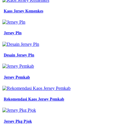
warna
kuning
Kaos Jersey Kemenkes
emas
gambar
puzzle
desain
jersey
Jersey Pln
emas
jersey
printing
bikin
Desain Jersey Pln
jersey
satuan
murah
full
Jersey Pemkab
print
desain
jersey
polisi
Rekomendasi Kaos Jersey Pemkab
warna
emas
jersey
printing
bikin
Jersey Pkg Pjok
jersey