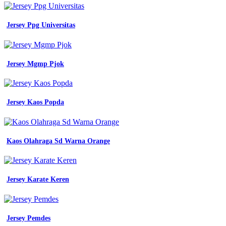
satuan
desain
baju
Jersey Ppg Universitas
jersey
code
kyeon
warna
Jersey Mgmp Pjok
kuning
emas
dan
putih
Jersey Kaos Popda
jersey
futsal
motif
garis
Kaos Olahraga Sd Warna Orange
Konsep
Jersey
hitam
emas
Jersey Karate Keren
jersey
printing
bikin
jersey
Jersey Pemdes
desain