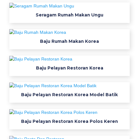
i
Seragam Rumah Makan Ungu
r
S
Baju Rumah Makan Korea
e
r
a
Baju Pelayan Restoran Korea
g
a
Baju Pelayan Restoran Korea Model Batik
m
K
Baju Pelayan Restoran Korea Polos Keren
e