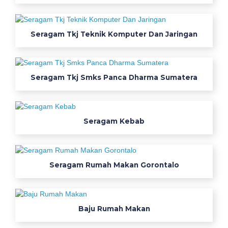
O
l
Seragam Tkj Teknik Komputer Dan Jaringan
a
h
Seragam Tkj Smks Panca Dharma Sumatera
r
a
Seragam Kebab
g
a
G
Seragam Rumah Makan Gorontalo
r
o
Baju Rumah Makan
s