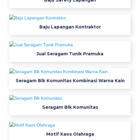
Baju Safety Lapangan
p
r
i
a
Baju Lapangan Kontraktor
k
e
m
e
Jual Seragam Tunik Pramuka
j
a
k
Seragam Blk Komunitas Kombinasi Warna Kain
e
r
j
a
Seragam Blk Komunitas
p
r
i
Motif Kaos Olahraga
a