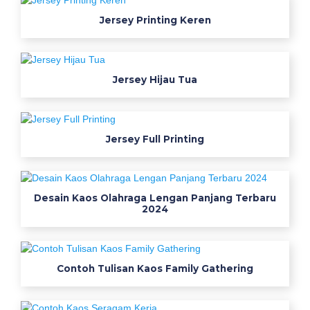
i
j
Jersey Printing Keren
a
s
p
Jersey Hijau Tua
a
d
d
i
Jersey Full Printing
n
g
b
Desain Kaos Olahraga Lengan Panjang Terbaru
h
2024
n
s
t
r
Contoh Tulisan Kaos Family Gathering
e
t