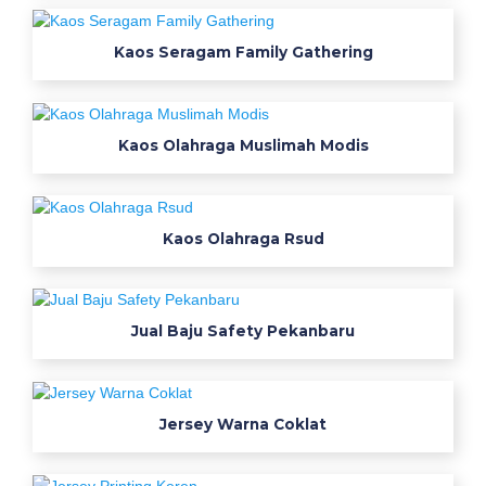
k
e
Kaos Seragam Family Gathering
r
j
a
Kaos Olahraga Muslimah Modis
j
u
a
l
Kaos Olahraga Rsud
g
r
o
s
Jual Baju Safety Pekanbaru
i
r
s
Jersey Warna Coklat
e
m