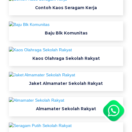
c
Contoh Kaos Seragam Kerja
h
t
e
b
Baju Blk Komunitas
a
l
s
Kaos Olahraga Sekolah Rakyat
e
r
a
g
Jaket Almamater Sekolah Rakyat
a
m
h
o
Almamater Sekolah Rakyat
t
e
l