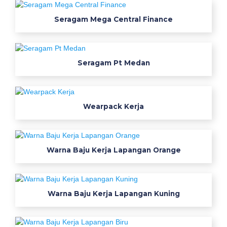
r
j
Seragam Mega Central Finance
a
l
o
Seragam Pt Medan
g
o
g
e
Wearpack Kerja
s
p
e
Warna Baju Kerja Lapangan Orange
r
s
m
k
Warna Baju Kerja Lapangan Kuning
k
e
r