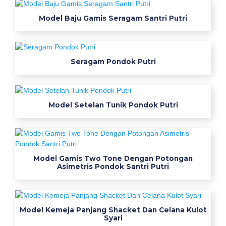
e
Model Baju Gamis Seragam Santri Putri
k
o
m
b
Seragam Pondok Putri
i
n
a
Model Setelan Tunik Pondok Putri
s
i
l
e
n
Model Gamis Two Tone Dengan Potongan
Asimetris Pondok Santri Putri
g
a
n
Model Kemeja Panjang Shacket Dan Celana Kulot
G
Syari