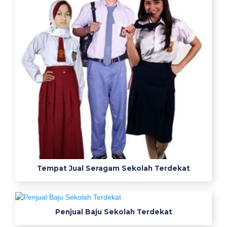
a
j
u
b
e
n
g
k
e
l
g
r
o
s
Tempat Jual Seragam Sekolah Terdekat
i
r
b
a
Penjual Baju Sekolah Terdekat
j