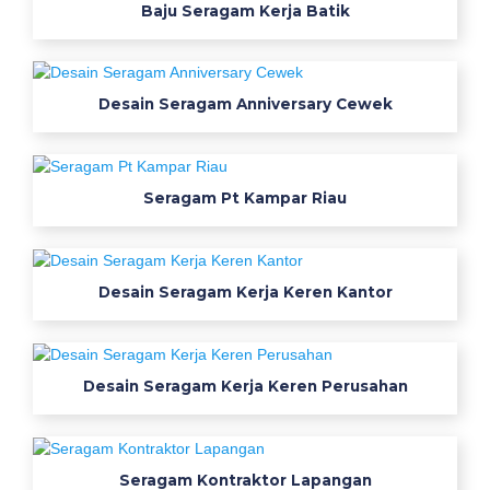
r
Baju Seragam Kerja Batik
m
e
n
Desain Seragam Anniversary Cewek
s
e
r
a
Seragam Pt Kampar Riau
g
a
m
Desain Seragam Kerja Keren Kantor
d
i
k
o
Desain Seragam Kerja Keren Perusahan
t
a
m
Seragam Kontraktor Lapangan
a