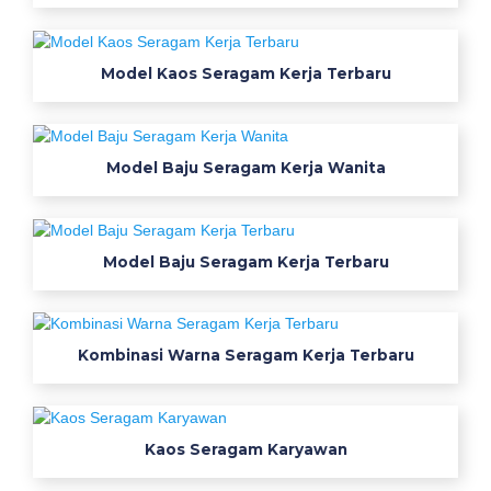
h
i
j
Model Kaos Seragam Kerja Terbaru
a
u
t
o
Model Baju Seragam Kerja Wanita
s
c
a
Model Baju Seragam Kerja Terbaru
h
i
t
a
Kombinasi Warna Seragam Kerja Terbaru
m
b
a
Kaos Seragam Karyawan
j
u