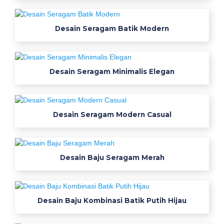
G
r
o
Desain Seragam Batik Modern
s
i
r
Desain Seragam Minimalis Elegan
b
a
j
u
Desain Seragam Modern Casual
s
e
r
a
Desain Baju Seragam Merah
g
a
m
Desain Baju Kombinasi Batik Putih Hijau
k
e