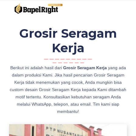
Grosir Seragam
Kerja
j
Berikut ini adalah hasil dari
Grosir Seragam Kerja
yang ada
u
dalam produksi Kami. Jika hasil pencarian Grosir Seragam
a
Kerja tidak menemukan yang cocok, Anda mungkin bisa
l
custom desain Grosir Seragam Kerja kepada Kami ditambah
G
motif tertentu. Konsultasikan kebutuhan seragam Anda
r
melalui WhatsApp, telepon, atau email. Tim kami siap
o
membantu!
s
i
r