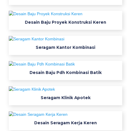
l
a
n
Desain Baju Proyek Konstruksi Keren
g
j
u
a
Seragam Kantor Kombinasi
l
g
r
Desain Baju Pdh Kombinasi Batik
o
s
i
r
Seragam Klinik Apotek
b
a
j
Desain Seragam Kerja Keren
u