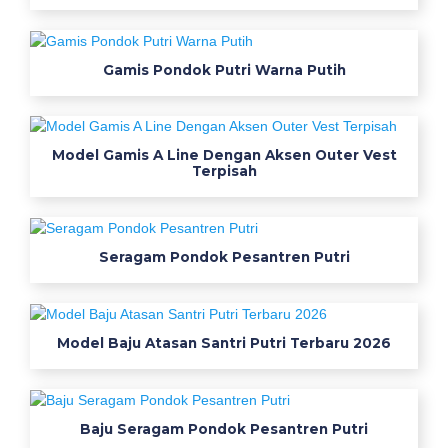
r
o
Gamis Pondok Putri Warna Putih
s
i
Model Gamis A Line Dengan Aksen Outer Vest
r
Terpisah
P
a
Seragam Pondok Pesantren Putri
k
a
Model Baju Atasan Santri Putri Terbaru 2026
i
a
n
Baju Seragam Pondok Pesantren Putri