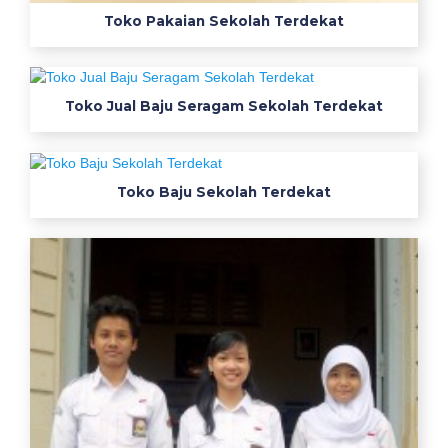
i
Toko Pakaian Sekolah Terdekat
g
h
t
Toko Jual Baju Seragam Sekolah Terdekat
k
a
t
e
Toko Baju Sekolah Terdekat
l
p
a
k
s
a
f
e
t
y
s