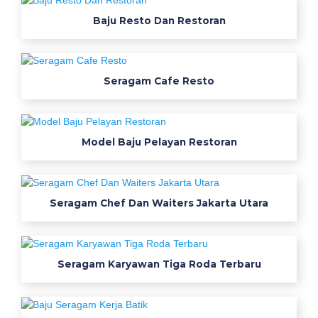
r
Baju Resto Dan Restoran
j
a
Seragam Cafe Resto
p
e
n
d
Model Baju Pelayan Restoran
e
k
g
Seragam Chef Dan Waiters Jakarta Utara
o
l
d
e
Seragam Karyawan Tiga Roda Terbaru
n
g
a