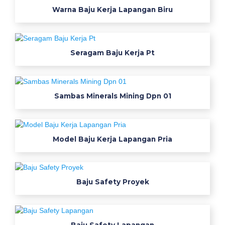
j
Warna Baju Kerja Lapangan Biru
a
p
r
Seragam Baju Kerja Pt
i
a
s
e
Sambas Minerals Mining Dpn 01
r
a
g
Model Baju Kerja Lapangan Pria
a
m
k
e
Baju Safety Proyek
r
j
a