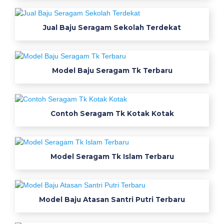
u
s
Jual Baju Seragam Sekolah Terdekat
e
r
a
g
Model Baju Seragam Tk Terbaru
a
m
k
Contoh Seragam Tk Kotak Kotak
e
r
j
a
Model Seragam Tk Islam Terbaru
c
u
s
t
Model Baju Atasan Santri Putri Terbaru
o
m