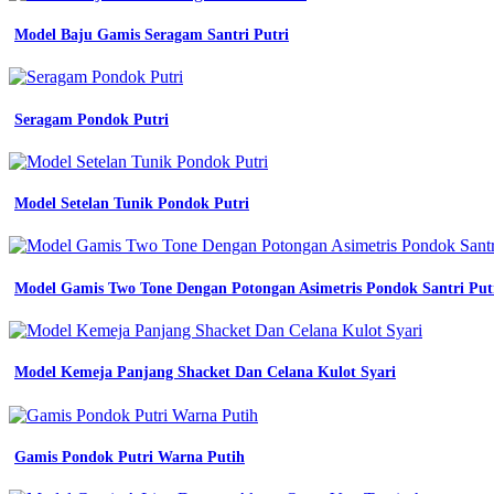
surat
permohonan
Model Baju Gamis Seragam Santri Putri
seragam
2024
pdf
surat
Seragam Pondok Putri
permohonan
kerja
pdf
surat
permohonan
Model Setelan Tunik Pondok Putri
supplier
seragam
kerja
Model Gamis Two Tone Dengan Potongan Asimetris Pondok Santri Put
Sop
Seragam
Kerja
Model Kemeja Panjang Shacket Dan Celana Kulot Syari
jersey
printing
warna
putih
Gamis Pondok Putri Warna Putih
bantuan
seragam