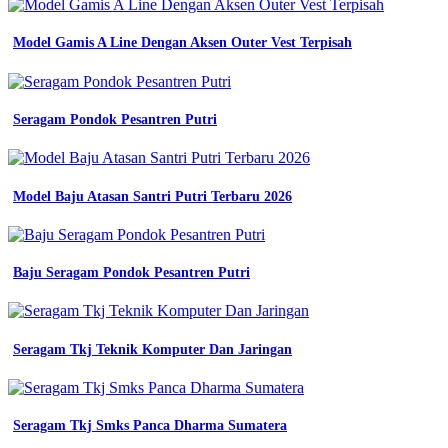
contoh
surat
Model Gamis A Line Dengan Aksen Outer Vest Terpisah
pengajuan
seragam
kerja
56
Seragam Pondok Pesantren Putri
koleksi
gambar
detail
contoh
Model Baju Atasan Santri Putri Terbaru 2026
surat
permintaan
seragam
kerja
koleksi
Baju Seragam Pondok Pesantren Putri
nomer
25
contoh
surat
Seragam Tkj Teknik Komputer Dan Jaringan
permohonan
baju
seragam
54
Seragam Tkj Smks Panca Dharma Sumatera
koleksi