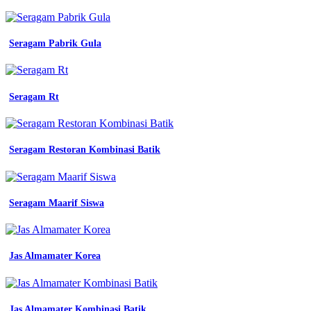
Penawaran
Seragam
Kerja
surat
Seragam Pabrik Gula
pengajuan
seragam
kerja
56
Seragam Rt
koleksi
gambar
contoh
surat
Seragam Restoran Kombinasi Batik
pengajuan
sketsa
almet
polos
Seragam Maarif Siswa
hitam
seragam
training
kerja
seragam
Jas Almamater Korea
kerja
56
koleksi
gambar
Jas Almamater Kombinasi Batik