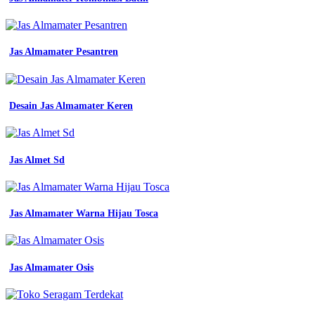
detail
contoh
surat
permintaan
Jas Almamater Pesantren
seragam
kerja
koleksi
nomer
Desain Jas Almamater Keren
2
detail
contoh
surat
permohonan
Jas Almet Sd
baju
seragam
koleksi
nomer
Jas Almamater Warna Hijau Tosca
41
surat
permohonan
seragam
Jas Almamater Osis
pdf
detail
contoh
surat