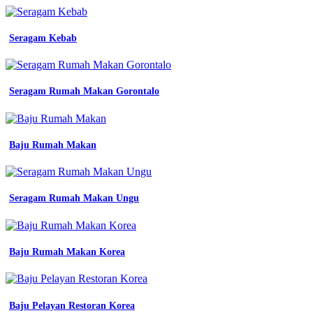
gambar
surat
permohonan
Seragam Kebab
seragam
2
pdf
detail
contoh
Seragam Rumah Makan Gorontalo
surat
pengajuan
seragam
kerja
Baju Rumah Makan
koleksi
nomer
Mentahan
Seragam Rumah Makan Ungu
Pdh
51
permohonan
seragam
karyawan
Baju Rumah Makan Korea
baru
pdf
contoh
surat
Baju Pelayan Restoran Korea