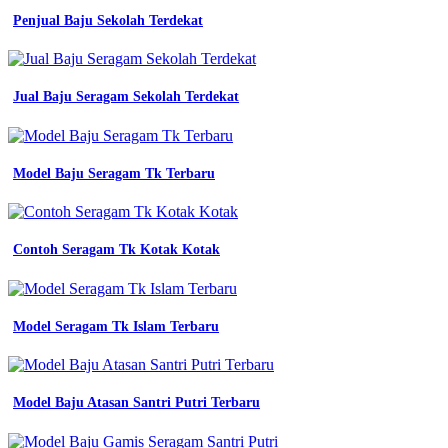
Supplier
seragam
Penjual Baju Sekolah Terdekat
kerja
smk
farming
pati
Jual Baju Seragam Sekolah Terdekat
kerja
ke
atasan
surat
Model Baju Seragam Tk Terbaru
lamaran
kerja
surat
permohonan
Contoh Seragam Tk Kotak Kotak
seragam
pdf
detail
contoh
surat
Model Seragam Tk Islam Terbaru
permintaan
seragam
kerja
koleksi
Model Baju Atasan Santri Putri Terbaru
nomer
52