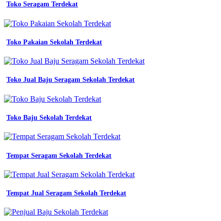
Toko Seragam Terdekat
Surat
Penawaran
Seragam
Toko Pakaian Sekolah Terdekat
Kerja
Surat
Toko Jual Baju Seragam Sekolah Terdekat
Permohonan
Seragam
Kerja
Toko Baju Sekolah Terdekat
permintaan
seragam
kerja
Tempat Seragam Sekolah Terdekat
koleksi
nomer
8
contoh
Tempat Jual Seragam Sekolah Terdekat
surat
permintaan
seragam