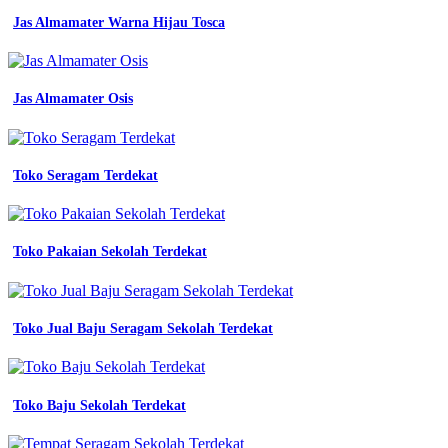
kerja
Jas Almamater Warna Hijau Tosca
Konveksi
Seragam
Jas Almamater Osis
Kerja
Konveksi
Seragam
Toko Seragam Terdekat
Kerja
Bandung
Toko Pakaian Sekolah Terdekat
konveksi
seragam
kerja
bandung
Toko Jual Baju Seragam Sekolah Terdekat
bkk
konveksi
murah
konveksi
seragam
Toko Baju Sekolah Terdekat
kerja
Kemeja