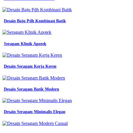
kerja
terdekat
murah
di
Desain Baju Pdh Kombinasi Batik
bandung
konveksi
seragam
kerja
Seragam Klinik Apotek
bandung
bkk
konveksi
Kain
Untuk
Desain Seragam Kerja Keren
Seragam
Kerja
murah
konveksi
Desain Seragam Batik Modern
seragam
kaos
kerja
di
Desain Seragam Minimalis Elegan
bandung
towa
konveksi
produksi