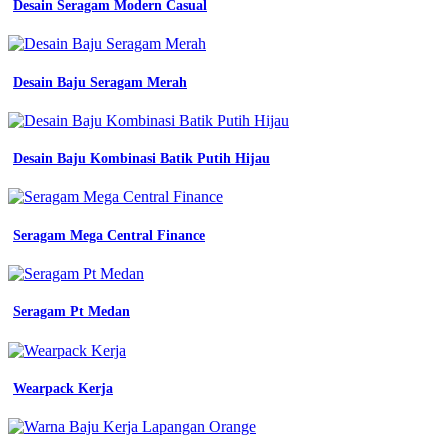
Desain Seragam Modern Casual
kaos
konveksi
seragam
kerja
batik
Desain Baju Seragam Merah
di
bandung
mitra
pengadaan
Desain Baju Kombinasi Batik Putih Hijau
seragam
no
1
konveksi
Seragam Mega Central Finance
baju
seragam
kerja
safety
terbaik
Seragam Pt Medan
di
bandung
Baju
Wearpack Kerja
Pdh
Komunitas
towa