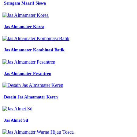
towa
Seragam Maarif Siswa
jual
seragam
kerja
bkk
Jas Almamater Korea
konveksi
no
1
murah
Jas Almamater Kombinasi Batik
di
bandung
jakarta
konveksi
Jas Almamater Pesantren
seragam
bandung
sekolah
kerja
kantor
Desain Jas Almamater Keren
batik
konveksi
seragam
bandung
Jas Almet Sd
solusi
kenyamanan
pakaian