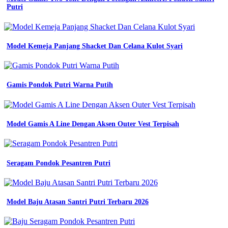
Putri
baju
olahraga
bandung
murah
dan
Model Kemeja Panjang Shacket Dan Celana Kulot Syari
cepat
seragam
konveksi
seragam
Gamis Pondok Putri Warna Putih
kerja
kantor
murah
di
Model Gamis A Line Dengan Aksen Outer Vest Terpisah
bandung
seragam
konveksi
seragam
Seragam Pondok Pesantren Putri
kerja
kantor
murah
di
bandung
Model Baju Atasan Santri Putri Terbaru 2026
konveksi
seragam