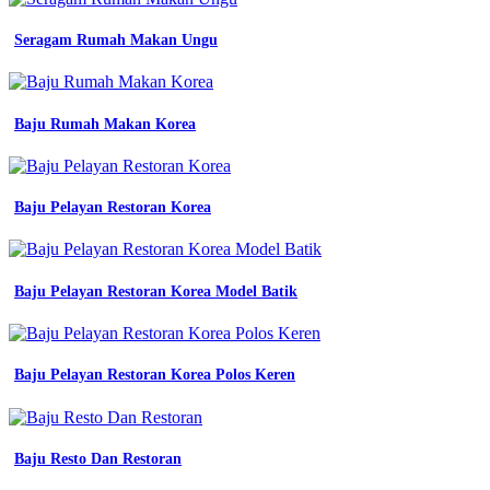
di
bandung
yang
Seragam Rumah Makan Ungu
melayani
pembuatan
seragam
kemeja
Baju Rumah Makan Korea
konveksi
Konveksi
pdh
terdekat
Baju Pelayan Restoran Korea
kemeja
seragam
kerja
keren
Baju Pelayan Restoran Korea Model Batik
kemeja
kerja
vendor
seragam
kerja
Baju Pelayan Restoran Korea Polos Keren
murah
bandung
konveksi
seragam
Baju Resto Dan Restoran
kerja