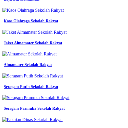
Rekomendasi
Desain
Jersey
-
Kaos Olahraga Sekolah Rakyat
Batik
Sd
Cirebon
-
Jaket Almamater Sekolah Rakyat
Pdh
Universitas
-
Baju
Proyek
Almamater Sekolah Rakyat
Lapangan
Lengan
Panjang
Abu
Seragam Putih Sekolah Rakyat
Abu
-
Smp
Batik
Seragam Pramuka Sekolah Rakyat
Program
Khusus
Surakarta
-