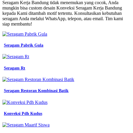
Baju
Seragam Kerja Bandung tidak menemukan yang cocok, Anda
Seragam
mungkin bisa custom desain Konveksi Seragam Kerja Bandung
Kerja
kepada Kami ditambah motif tertentu. Konsultasikan kebutuhan
seragam
seragam Anda melalui WhatsApp, telepon, atau email. Tim kami
bandung
siap membantu!
vendor
seragam
kerja
kemeja
Seragam Pabrik Gula
konveksi
seragam
kerja
bandung
Seragam Rt
toko
training
olahraga
terdekat
Seragam Restoran Kombinasi Batik
jual
seragam
kerja
satuan
Konveksi Pdh Kudus
model
terbaru
kualitas
unggul