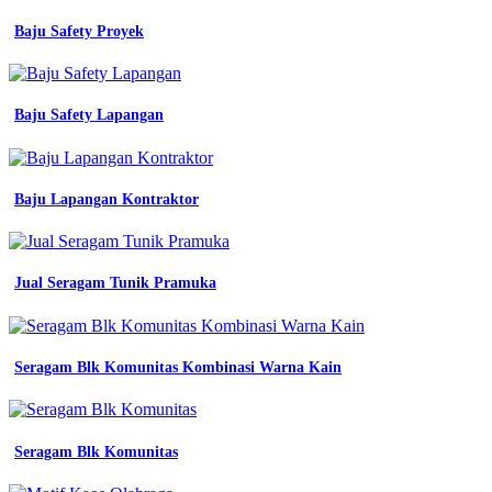
baju
seragam
Baju Safety Proyek
kerjaku
pusat
konveksi
seragam
Baju Safety Lapangan
kerja
di
bandung
konveksi
Baju Lapangan Kontraktor
seragam
kerja
lapangan
bandung
Jual Seragam Tunik Pramuka
konveksi
murah
baju
seragam
kerja
Seragam Blk Komunitas Kombinasi Warna Kain
kantor
bandung
jakarta
seragam
Seragam Blk Komunitas
kerjaku