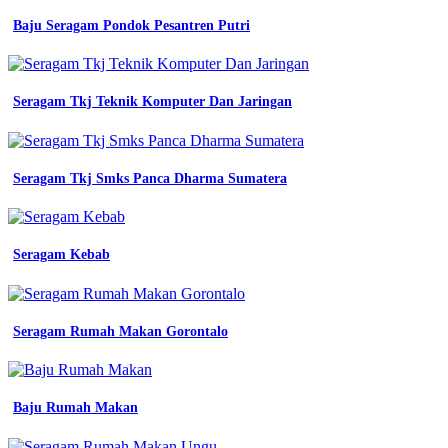
bandung
kotabi
Baju Seragam Pondok Pesantren Putri
087808189049
konveksi
baju
kerja
Seragam Tkj Teknik Komputer Dan Jaringan
berkualitas
tinggi
dari
bandung
Seragam Tkj Smks Panca Dharma Sumatera
konveksi
kemeja
kerja
vendor
seragam
Seragam Kebab
kerja
murah
bandung
Seragam Rumah Makan Gorontalo
Seragam
Olahraga
Sd
Keren
Baju Rumah Makan
jasa
konveksi