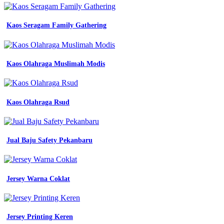
Biru
-
Perpaduan
Kaos Seragam Family Gathering
Jas
Dan
Batik
-
Kaos Olahraga Muslimah Modis
Desain
Baju
Teknik
Lapangan
-
Kaos Olahraga Rsud
Seragam
Almamater
Sd
-
Jual Baju Safety Pekanbaru
Kostum
Olahraga
Unik
-
Jersey Warna Coklat
Topi
Smk
-
Baju
Jersey Printing Keren
Hem