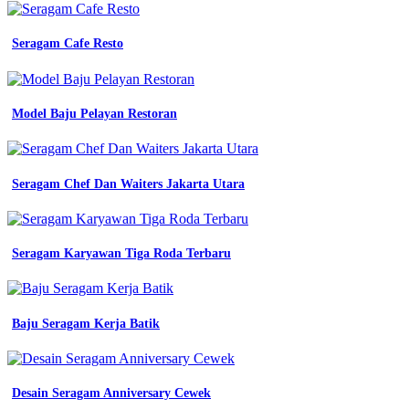
di
bandung
murah
Seragam Cafe Resto
dan
cepat
harga
jahit
Model Baju Pelayan Restoran
baju
seragam
kerja
Konveksi
Pdh
Seragam Chef Dan Waiters Jakarta Utara
Malang
di
towa
Seragam Karyawan Tiga Roda Terbaru
konveksi
bandung
towa
seragam
Baju Seragam Kerja Batik
kerjaku
pusat
konveksi
seragam
Desain Seragam Anniversary Cewek
kerja