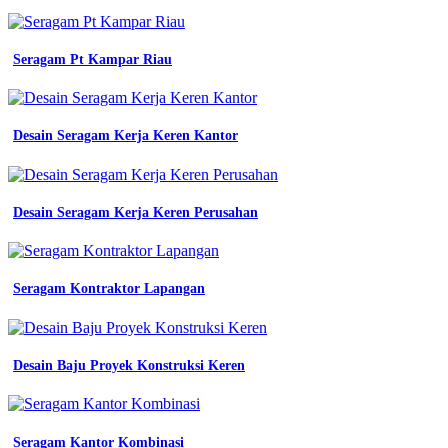
di
bandung
konveksi
seragam
Seragam Pt Kampar Riau
kerja
bandung
bkk
konveksi
Desain Seragam Kerja Keren Kantor
murah
seragam
jurusan
akuntansi
Desain Seragam Kerja Keren Perusahan
jual
seragam
kerja
lapangan
Seragam Kontraktor Lapangan
konveksi
seragam
bandung
sekolah
kerja
Desain Baju Proyek Konstruksi Keren
kantor
batik
konveksi
seragam
Seragam Kantor Kombinasi