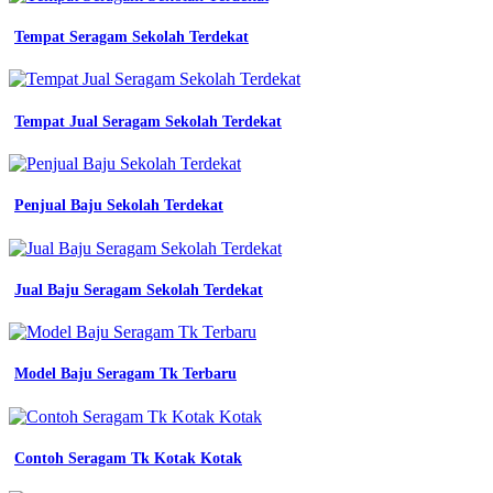
seragam
kerja
Tempat Seragam Sekolah Terdekat
pria
seragam
batik
kerja
Tempat Jual Seragam Sekolah Terdekat
wanita
bandung
bkk
konveksi
Penjual Baju Sekolah Terdekat
murah
konveksi
seragam
kerja
bandung
Jual Baju Seragam Sekolah Terdekat
bkk
konveksi
murah
konveksi
Model Baju Seragam Tk Terbaru
seragam
bandung
kotabi
087808189049
Contoh Seragam Tk Kotak Kotak
konveksi
seragam