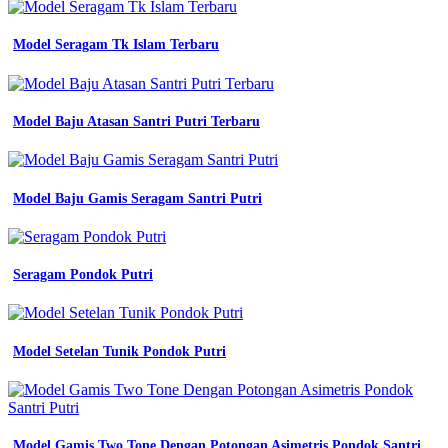
bandung
call
Model Seragam Tk Islam Terbaru
wa
0811
3150
080
termurah
Model Baju Atasan Santri Putri Terbaru
flickr
konveksi
seragam
kerja
Model Baju Gamis Seragam Santri Putri
di
konveksi
seragam
batik
Seragam Pondok Putri
sekolah
Kemeja
Seragam
Model Setelan Tunik Pondok Putri
Kerja
Lengan
Panjang
jahit
Model Gamis Two Tone Dengan Potongan Asimetris Pondok Santri