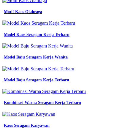
Konveksi
Pdh
Motif Kaos Olahraga
Bandung
Konveksi
Model Kaos Seragam Kerja Terbaru
Seragam
Kerja
Bandung
Model Baju Seragam Kerja Wanita
pusat
konveksi
seragam
Model Baju Seragam Kerja Terbaru
kerja
di
bandung
Batik
Kombinasi Warna Seragam Kerja Terbaru
Uks
Smp
-
Pilihan
Kaos Seragam Karyawan
Warna