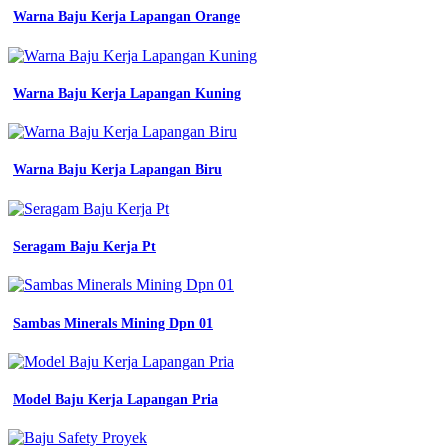
konveksi
Warna Baju Kerja Lapangan Orange
seragam
kerja
bandung
custom
Warna Baju Kerja Lapangan Kuning
desain
harga
terjangkau
konveksi
kemeja
Warna Baju Kerja Lapangan Biru
seragam
kerja
terbaik
bandung
Seragam Baju Kerja Pt
towa
wear
konveksi
express
Sambas Minerals Mining Dpn 01
konveksi
kaos
polo
shirt
Model Baju Kerja Lapangan Pria
jaket
seragam
kerja