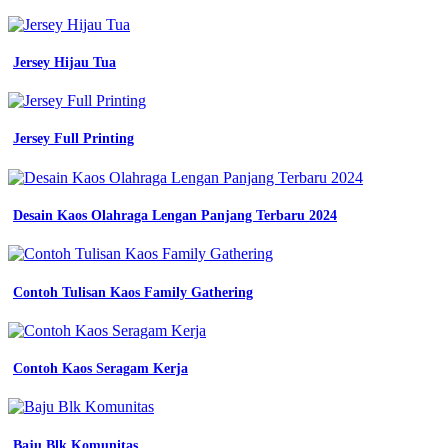
Lapangan
-
Baju
Olahraga
Jersey Hijau Tua
Warna
Kuning
-
Baju
Jersey Full Printing
Pdh
Mpk
-
Contoh
Desain Kaos Olahraga Lengan Panjang Terbaru 2024
Desain
Kaos
Anak
Sd
Contoh Tulisan Kaos Family Gathering
-
Seragam
Kerja
Batik
Wanita
Contoh Kaos Seragam Kerja
-
Almet
Hijau
-
Baju Blk Komunitas