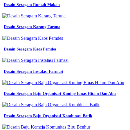
kerja
Desain Seragam Rumah Makan
seragam
kerja
imj
full
Desain Seragam Karang Taruna
cotton
scot
3m
biru
benhur
Desain Seragam Kaos Pemdes
jual
wearpack
coverall
safety
Desain Seragam Instalasi Farmasi
biru
dongker
katelpak
seragam
Desain Seragam Baju Organisasi Kuning Emas Hitam Dan Abu
kerja
proyek
shopee
indonesia
Desain Seragam Baju Organisasi Kombinasi Batik
jual
seragam
kerja