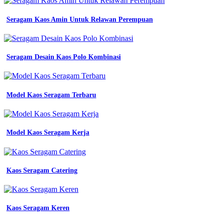
kerja
seragam
Seragam Kaos Amin Untuk Relawan Perempuan
safety
kombinasi
biru
bca
Seragam Desain Kaos Polo Kombinasi
biru
dongker
merk
top
shopee
Model Kaos Seragam Terbaru
indonesia
jual
baju
dinas
Model Kaos Seragam Kerja
pdl
dongker
wanita
seragam
Kaos Seragam Catering
tunik
pdh
biru
dongker
Kaos Seragam Keren
rok
a