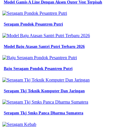
Model Gamis A Line Dengan Aksen Outer Vest Terpisah
jual
wearpack
safety
terusan
Seragam Pondok Pesantren Putri
baju
seragam
kerja
biru
dongker
Model Baju Atasan Santri Putri Terbaru 2026
l
kota
tangerang
khazee
Baju Seragam Pondok Pesantren Putri
Jasa
Desain
Kaos
Seragam Tkj Teknik Komputer Dan Jaringan
Bandung
jual
wearpack
safety
coverall
Seragam Tkj Smks Panca Dharma Sumatera
terusan
seragam
kerja