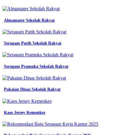
jual
setelan
seragam
Almamater Sekolah Rakyat
kerja
biru
dongker
guru
wanita
Seragam Putih Sekolah Rakyat
blazer
warna
navy
jas
Seragam Pramuka Sekolah Rakyat
guru
pdh
seragam
pns
Pakaian Dinas Sekolah Rakyat
jual
seragam
kemeja
kantor
Kaos Jersey Kemenkes
bumn
bank
bri
bumn