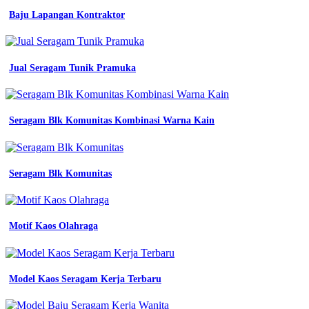
Kerja
Baju Lapangan Kontraktor
Batik
Kombinasi
Seragam
Jual Seragam Tunik Pramuka
Kerja
Biru
Dongker
Seragam Blk Komunitas Kombinasi Warna Kain
seragam
kerja
baju
Seragam Blk Komunitas
kerja
mekanik
size
m
Motif Kaos Olahraga
jual
jas
wanita
rekomendasi
Model Kaos Seragam Kerja Terbaru
warna
baju
olahraga