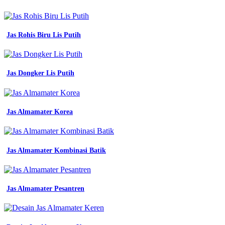
seragam
kerja
proyek
kemeja
Jas Rohis Biru Lis Putih
safety
warna
biru
dongker
Jas Dongker Lis Putih
polos
baju
jual
seragam
Jas Almamater Korea
kerja
kemeja
pdh
baju
dinas
Jas Almamater Kombinasi Batik
bpd
badan
permusyawaratan
daerah
Jas Almamater Pesantren
lengan
panjang