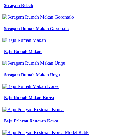
biru
Seragam Kebab
dongker
shopee
Seragam
kerja
Seragam Rumah Makan Gorontalo
batik
wanita
seragam
kerja
Baju Rumah Makan
bank
mandiri
indonesia
jual
warna
Seragam Rumah Makan Ungu
biru
gelap
dongker
baju
Baju Rumah Makan Korea
seragam
proyek
wearpack
pakaian
Baju Pelayan Restoran Korea
kerja
kemeja
coverall