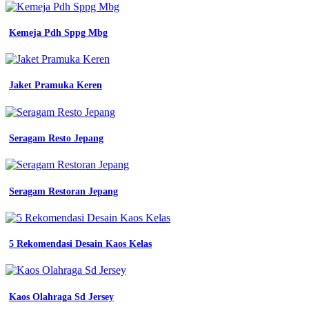
shopee
indonesia
Kemeja Pdh Sppg Mbg
jual
seragam
dinas
kerja
kemeja
Jaket Pramuka Keren
pdh
baju
bumn
warna
Seragam Resto Jepang
putih
biru
dongker
navy
Seragam Restoran Jepang
pria
wanita
lengan
jual
5 Rekomendasi Desain Kaos Kelas
seragam
kemeja
pdh
kantor
pln
Kaos Olahraga Sd Jersey