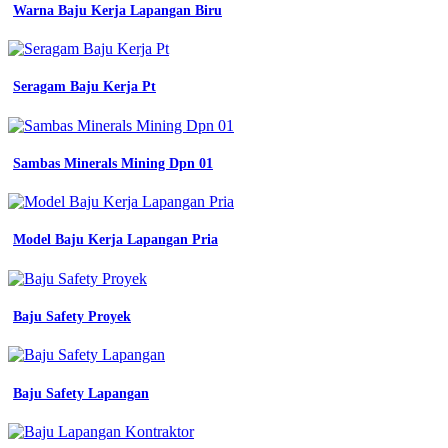
jual
Warna Baju Kerja Lapangan Biru
setelan
baju
seragam
kerja
Seragam Baju Kerja Pt
biru
dongker
guru
wanita
Sambas Minerals Mining Dpn 01
keren
ready
set
rok
celana
Model Baju Kerja Lapangan Pria
shopee
jual
pakaian
kerja
Baju Safety Proyek
safety
wearpack
safety
terusan
Baju Safety Lapangan
Seragam