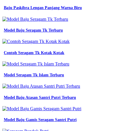
pria
Baju Paskibra Lengan Panjang Warna Biru
seragam
karyawan
biru
dongker
shopee
Model Baju Seragam Tk Terbaru
indonesia
jual
seragam
seragam
Contoh Seragam Tk Kotak Kotak
kerja
bidan
Seragam
Model Seragam Tk Islam Terbaru
Kerja
Batik
Kombinasi
Model Baju Atasan Santri Putri Terbaru
contoh
baju
pdl
paskibra
Model Baju Gamis Seragam Santri Putri
dinas
kerja