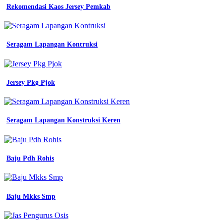
Rekomendasi Kaos Jersey Pemkab
pendek
warna
biru
dongker
logo
Seragam Lapangan Kontruksi
lengkap
di
seller
himaga
Jersey Pkg Pjok
store
jual
setelan
seragam
Seragam Lapangan Konstruksi Keren
kerja
biru
dongker
guru
Baju Pdh Rohis
wanita
blazer
warna
navy
seragam
Baju Mkks Smp
batik
kerja
wanita