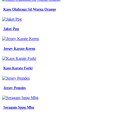
dongker
seragam
Kaos Olahraga Sd Warna Orange
pemda
jual
seragam
princessfa
Jaket Ppg
seragam
guru
navy
asn
Jersey Karate Keren
pns
pdh
seragam
guru
biru
Kaos Karate Forki
dongker
stelan
jual
seragam
Jersey Pemdes
kerja
biru
muda
kombinasi
Seragam Sppg Mbg
biru
dongker