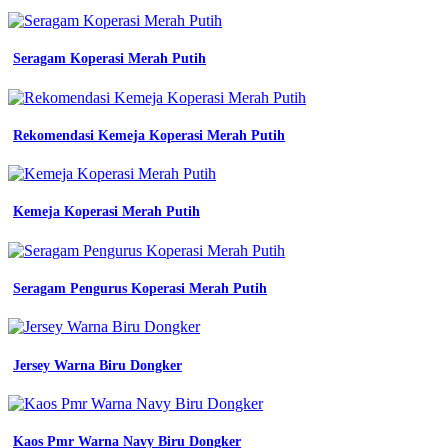
lengan
panjang
biru
navy
Seragam Koperasi Merah Putih
dongker
kantong
dua
2
Rekomendasi Kemeja Koperasi Merah Putih
bahan
texas
jual
seragam
Kemeja Koperasi Merah Putih
dinas
kerja
kemeja
pdh
baju
Seragam Pengurus Koperasi Merah Putih
pln
bumn
pln
untuk
Jersey Warna Biru Dongker
indonesia
warna
biru
dongker
Kaos Pmr Warna Navy Biru Dongker