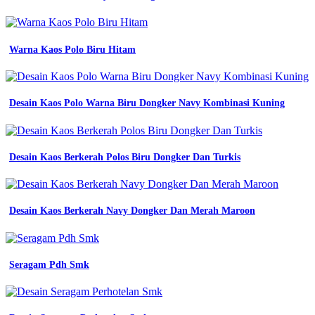
navy
jual
seragam
pdl
Warna Kaos Polo Biru Hitam
baju
model
net
tv
seragam
Desain Kaos Polo Warna Biru Dongker Navy Kombinasi Kuning
kerja
hitam
biru
dongker
Desain Kaos Berkerah Polos Biru Dongker Dan Turkis
polos
custom
bordir
chat
Desain Kaos Berkerah Navy Dongker Dan Merah Maroon
jual
baju
kemeja
pdh
Seragam Pdh Smk
pdl
tactical
pria
wanita