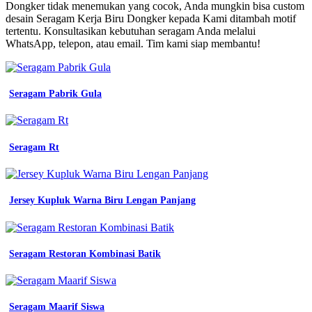
Kerja
Dongker tidak menemukan yang cocok, Anda mungkin bisa custom
Bidan
desain Seragam Kerja Biru Dongker kepada Kami ditambah motif
baju
tertentu. Konsultasikan kebutuhan seragam Anda melalui
seragam
WhatsApp, telepon, atau email. Tim kami siap membantu!
kerja
pria
dan
wanita
Seragam Pabrik Gula
warna
biru
dongker
navy
Seragam Rt
batik
smp
bebas
seragam
Jersey Kupluk Warna Biru Lengan Panjang
kaos
kerja
baju
karyawan
Seragam Restoran Kombinasi Batik
kementrian
jual
wearpack
safety
atasan
Seragam Maarif Siswa