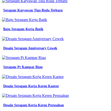
baju
bengkel
Seragam Karyawan Tiga Roda Terbaru
biru
dongker
lis
putih
Baju Seragam Kerja Batik
batik
smpn
34
bandung
Desain Seragam Anniversary Cewek
seragam
hem
kerja
shopee
indonesia
Seragam Pt Kampar Riau
jual
seragam
dinas
kerja
Desain Seragam Kerja Keren Kantor
kemeja
pdh
seragam
baju
Desain Seragam Kerja Keren Perusahan
bumn