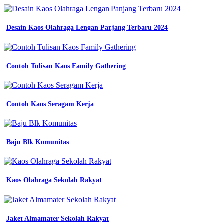
muda
dengan
reflektor
Desain Kaos Olahraga Lengan Panjang Terbaru 2024
jual
seragam
dinas
kerja
Contoh Tulisan Kaos Family Gathering
kemeja
pdh
seragam
baju
Contoh Kaos Seragam Kerja
bumn
untuk
indonesia
warna
navy
Baju Blk Komunitas
Seragam
kerja
batik
seragam
Kaos Olahraga Sekolah Rakyat
batik
kombinasi
kerja
biru
Jaket Almamater Sekolah Rakyat
dongker