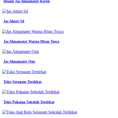
Seragam
Desain Jas Almamater Keren
Kerja
Biru
Seragam
Jas Almet Sd
Kerja
Biru
Dongker
Jas Almamater Warna Hijau Tosca
warna
baju
Jas Almamater Osis
seragam
kerja
proyek
warna
Toko Seragam Terdekat
dongker
kombinasi
biru
langit
Seragam
Toko Pakaian Sekolah Terdekat
kerja
batik
modern