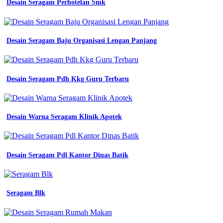
lengan
Desain Seragam Perhotelan Smk
panjang
grosir
pakaian
seragam
Desain Seragam Baju Organisasi Lengan Panjang
dinas
jual
seragam
batik
Desain Seragam Pdh Kkg Guru Terbaru
dongker
navy
seragam
kantor
Desain Warna Seragam Klinik Apotek
seragam
kerja
seragam
dinas
seragam
Desain Seragam Pdl Kantor Dinas Batik
guru
seragam
promo
promo
Seragam Blk
wearpack
safety
baju