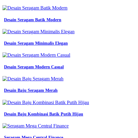
biru
dongker
jas
kerja
Desain Seragam Batik Modern
shopee
indonesia
jual
baju
Desain Seragam Minimalis Elegan
kerja
safety
seragam
kerja
Desain Seragam Modern Casual
safety
biru
dongker
logo
shopee
Desain Baju Seragam Merah
indonesia
Jas
Sekolah
Desain Baju Kombinasi Batik Putih Hijau
Sma
jual
seragam
pdh
Seragam Mega Central Finance