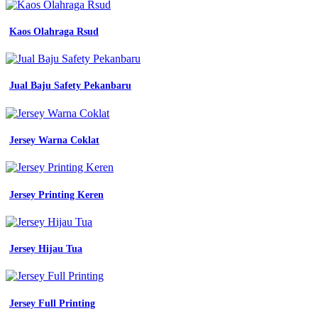
dongker
lengan
Kaos Olahraga Rsud
panjang
wearpack
coverall
safety
Jual Baju Safety Pekanbaru
biru
dongker
katelpak
seragam
kerja
Jersey Warna Coklat
proyek
lazada
indonesia
seragam
Jersey Printing Keren
safety
Contoh
Baju
Jersey Hijau Tua
Pdl
Paskibra
lapangan
warna
dongker
Jersey Full Printing
biru