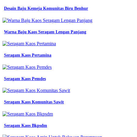
safety
lengan
Desain Baju Kemeja Komunitas Biru Benhur
pendek
warna
biru
dongker
Warna Baju Kaos Seragam Lengan Panjang
logo
lengkap
di
seller
Seragam Kaos Pertamina
celestee
jual
pakaian
kerja
Seragam Kaos Pemdes
seragam
proyek
warna
dongker
biru
Seragam Kaos Komunitas Sawit
bca
shopee
indonesia
jual
Seragam Kaos Bkpsdm
baju
atasan