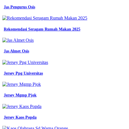
Jas Pengurus Osis
Abu
Muda
Warna
Rekomendasi Seragam Rumah Makan 2025
seragam
kerja
bank
mandiri
Jas Almet Osis
jas
guru
pdh
seragam
Jersey Ppg Universitas
pns
jual
blazer
princesffa
Jersey Mgmp Pjok
seragam
kerja
biru
dongker
Jersey Kaos Popda
seragam
guru
biru