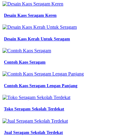
seragam
navy
wanita
Desain Kaos Seragam Keren
jual
seragam
dinas
pria
Desain Kaos Kerah Untuk Seragam
biru
dongker
pns
pemda
Contoh Kaos Seragam
honorer
desa
baju
kerja
Contoh Kaos Seragam Lengan Panjang
kantor
lengan
jual
pakaian
kerja
Toko Seragam Sekolah Terdekat
safety
wearpack
safety
terusan
Jual Seragam Sekolah Terdekat
seragam