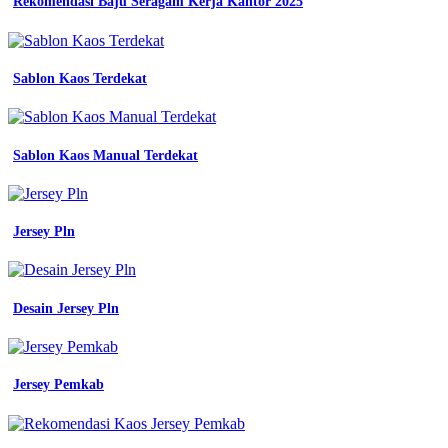
biru
Rekomendasi Baju Seragam Kerja Kantor 2025
dongker
navy
putih
Sablon Kaos Terdekat
Seragam
Pdh
Adalah
Sablon Kaos Manual Terdekat
Seragam
Kerja
Biru
Jersey Pln
Dongker
baru
Desain Jersey Pln
navy
pendek
m
jual
Jersey Pemkab
seragam
kerja
safety
lengan