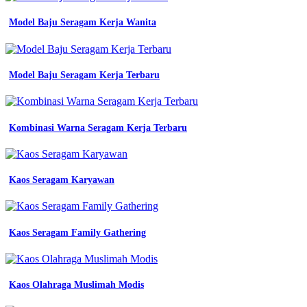
sekolah
biru
Model Baju Seragam Kerja Wanita
dongker
seragam
dinas
wanita
Model Baju Seragam Kerja Terbaru
biru
dongker
blazer
kerja
Kombinasi Warna Seragam Kerja Terbaru
wanita
warna
navy
jual
Kaos Seragam Karyawan
seragam
dinas
kerja
kemeja
pdh
Kaos Seragam Family Gathering
seragam
baju
bumn
warna
Kaos Olahraga Muslimah Modis
navy
biru