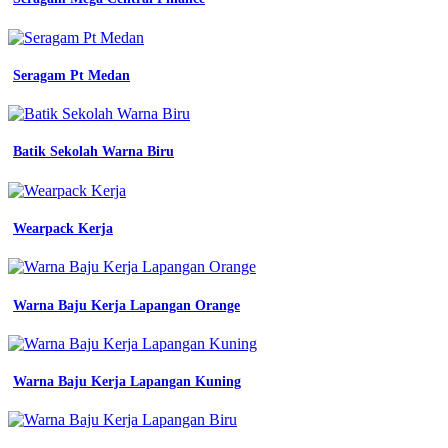
biru
dongker
wanita
stelan
seragam
Seragam Pt Medan
dongker
wanita
baju
kerja
Batik Sekolah Warna Biru
wanita
biru
jual
seragam
Wearpack Kerja
pdl
seragam
pdh
seragam
Warna Baju Kerja Lapangan Orange
lapangan
kemeja
kerja
biru
dongker
Warna Baju Kerja Lapangan Kuning
s
kota
bekasi