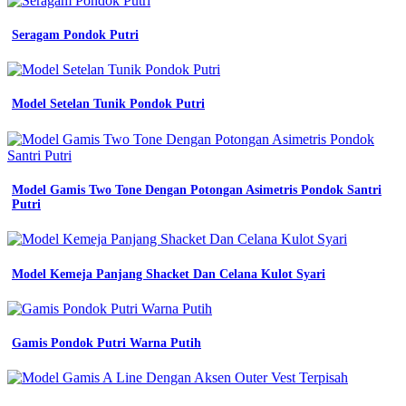
kemeja
pdh
Seragam Pondok Putri
seragam
baju
bumn
untuk
Model Setelan Tunik Pondok Putri
indonesia
warna
navy
biru
dongker
Model Gamis Two Tone Dengan Potongan Asimetris Pondok Santri
jual
Putri
baju
proyek
biru
dongker
navy
Model Kemeja Panjang Shacket Dan Celana Kulot Syari
kemeja
bengkel
mekanik
teknisi
Gamis Pondok Putri Warna Putih
kerja
teknik
tambang
wearpack