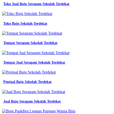
desain
Toko Jual Baju Seragam Sekolah Terdekat
baju
pramuka
lapangan
lazada
Toko Baju Sekolah Terdekat
indonesia
seragam
kerja
biru
Tempat Seragam Sekolah Terdekat
dongker
abu
scotlight
1
2
Tempat Jual Seragam Sekolah Terdekat
pendek
s
m
l
Penjual Baju Sekolah Terdekat
xl
sejahtera
teknik
seragam
Jual Baju Seragam Sekolah Terdekat
jual
seragam
kerja