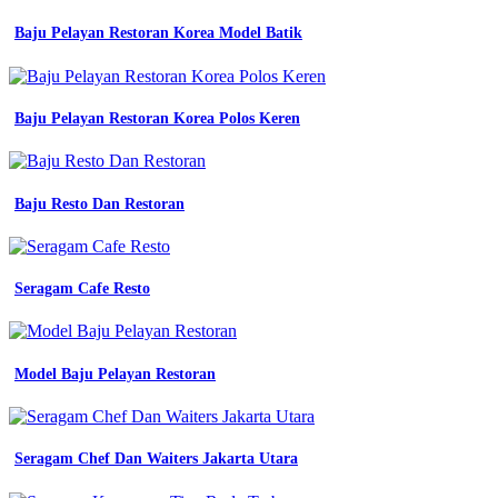
jual
Baju Pelayan Restoran Korea Model Batik
setelan
baju
seragam
kerja
biru
Baju Pelayan Restoran Korea Polos Keren
Seragam
Kerja
Batik
Modern
Baju Resto Dan Restoran
dongker
guru
wanita
Seragam Cafe Resto
keren
ready
set
rok
Model Baju Pelayan Restoran
celana
shopee
jual
baju
seragam
Seragam Chef Dan Waiters Jakarta Utara
kerja
drill