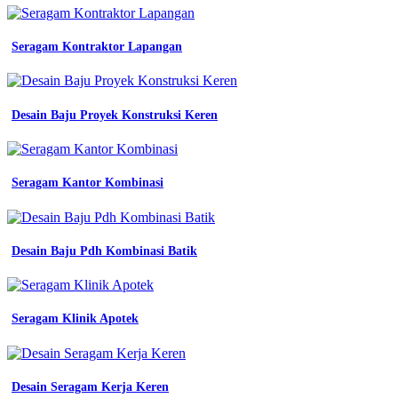
warna
navy
biru
Seragam Kontraktor Lapangan
dongker
putih
lengan
jual
wearpack
Desain Baju Proyek Konstruksi Keren
coverall
Seragam
Kerja
Abu
Seragam Kantor Kombinasi
Abu
wearpack
safety
warna
Desain Baju Pdh Kombinasi Batik
biru
dongker
seragam
kerja
Seragam Klinik Apotek
model
terusan
jual
seragam
princessfa
Desain Seragam Kerja Keren