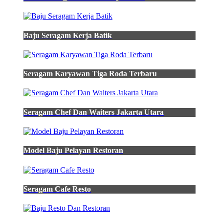
Poltekkes
-
Almamater
Korea
Baju Seragam Kerja Batik
-
Tulisan
Jersey
Yang
Benar
Seragam Karyawan Tiga Roda Terbaru
-
Kemeja
Pdh
Merah
Seragam Chef Dan Waiters Jakarta Utara
Maroon
-
Pdh
Ijo
Model Baju Pelayan Restoran
-
Jas
Biru
-
Baju
Seragam Cafe Resto
Polos
Png
-