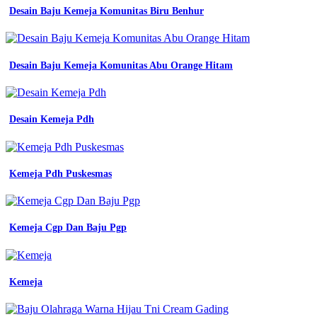
polos
Desain Baju Kemeja Komunitas Biru Benhur
lengan
pendek
jual
kemeja
Desain Baju Kemeja Komunitas Abu Orange Hitam
polos
pria
basic
lengan
Desain Kemeja Pdh
panjang
kekinian
premium
quality
kemeja
Kemeja Pdh Puskesmas
katun
tremolo
hijau
lumut
Kemeja Cgp Dan Baju Pgp
garis
garis
on
carousell
Kemeja
jual
kemeja
polos