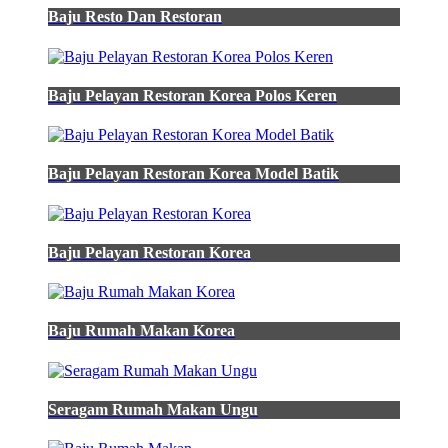
Dark
Baju Resto Dan Restoran
Khaki
Warna
Apa
-
Baju Pelayan Restoran Korea Polos Keren
Warna
Jersey
Emas
-
Batik
Baju Pelayan Restoran Korea Model Batik
Smp
2023
-
Bendera
Baju Pelayan Restoran Korea
Indonesia
Di
Baju
K3
Lapangan
Baju Rumah Makan Korea
Hsei
-
Batik
Anak
Seragam Rumah Makan Ungu
Sd
-