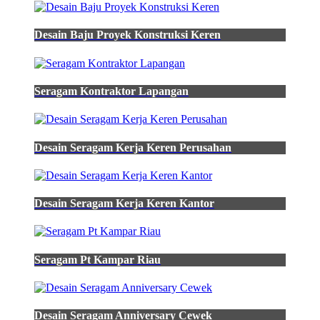
lapis
furing
ekslusive
Desain Baju Proyek Konstruksi Keren
lengan
panjang
Perbedaan
Kemeja
Seragam Kontraktor Lapangan
Pdh
Dan
Pdl
-
Desain Seragam Kerja Keren Perusahan
Model
Baju
Dinas
Putih
Desain Seragam Kerja Keren Kantor
Terbaru
-
Desain
Kaos
Simple
Seragam Pt Kampar Riau
Keren
-
Baju
Olahraga
Desain Seragam Anniversary Cewek