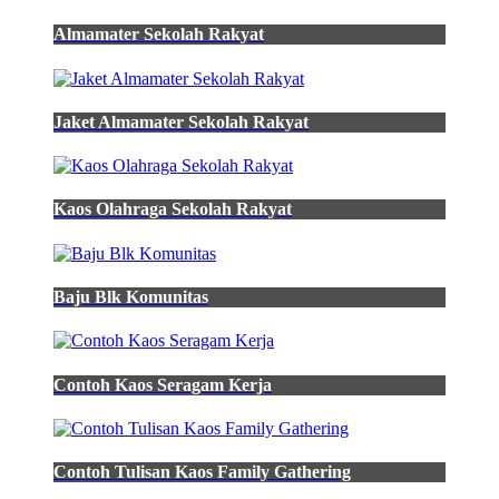
polos
Almamater Sekolah Rakyat
pria
shopee
jual
kemeja
formal
Jaket Almamater Sekolah Rakyat
hijau
lumut
hijau
lumut
Kaos Olahraga Sekolah Rakyat
s
jakarta
pusat
jaya
Baju Blk Komunitas
jual
kemeja
hijau
army
hijau
Contoh Kaos Seragam Kerja
lumut
pria
kemeja
polos
Contoh Tulisan Kaos Family Gathering
pria