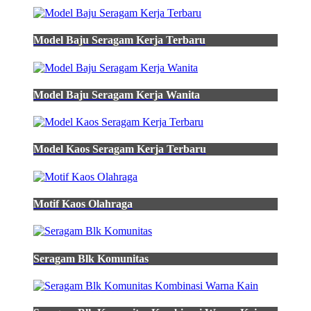
hijau
lumut
batik
Model Baju Seragam Kerja Terbaru
kalimantan
batik
jual
seragam
Model Baju Seragam Kerja Wanita
safety
hijau
lumut
kain
Model Kaos Seragam Kerja Terbaru
drill
kancing
scotlight
hijau
jual
Motif Kaos Olahraga
kain
batik
pola
kemeja
Seragam Blk Komunitas
bahan
Camel
Warna
dobi