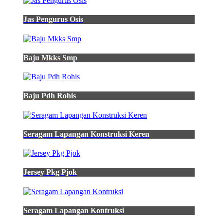
smp
batik
Jas Pengurus Osis
pria
berfuring
bahan
katun
Baju Mkks Smp
primium
warna
hijau
lumut
20
Baju Pdh Rohis
baju
koko
warna
hijau
Seragam Lapangan Konstruksi Keren
lumut
inspirasi
baju
terkini
Jersey Pkg Pjok
20
baju
Kaos
Tani
koko
Seragam Lapangan Kontruksi
warna