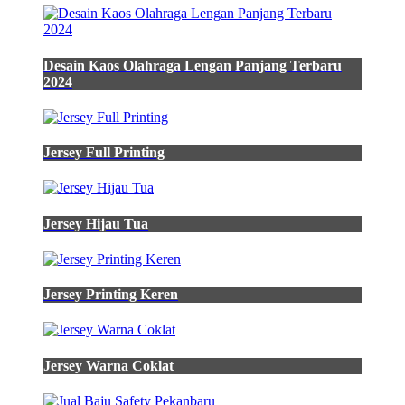
shopee
jual
kemeja
pria
Desain Kaos Olahraga Lengan Panjang Terbaru
polos
2024
lengan
panjang
volero
bahan
Jersey Full Printing
Katun
30s
Kemeja
Jersey Hijau Tua
Hijau
Lumut
Jersey Printing Keren
katun
hijau
lumut
jual
Jersey Warna Coklat
promo
platini
kemeja