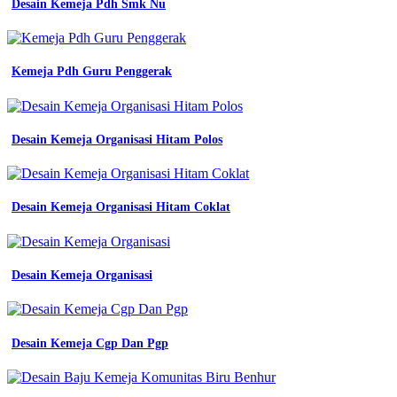
Batik
Desain Kemeja Pdh Smk Nu
Dengan
Jas
Kemeja Pdh Guru Penggerak
Kemeja
Hijau
Lumut
Desain Kemeja Organisasi Hitam Polos
indonesia
jual
kemeja
Desain Kemeja Organisasi Hitam Coklat
pria
hem
pria
lengan
Desain Kemeja Organisasi
panjang
hijau
army
Katalog
warna
Desain Kemeja Cgp Dan Pgp
denim
almamater
school