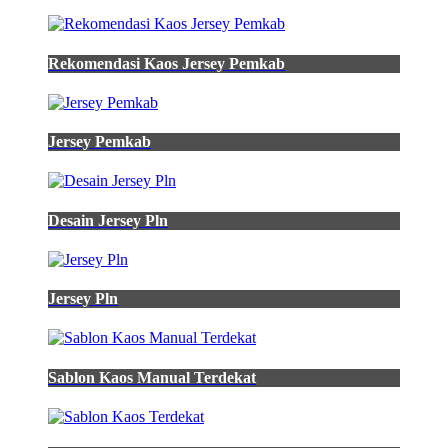
hijau
lumut
inspirasi
Rekomendasi Kaos Jersey Pemkab
baju
terkini
kemeja
katun
tremolo
Jersey Pemkab
hijau
lumut
garis
garis
Desain Jersey Pln
fesyen
pria
pakaian
jual
Jersey Pln
kemeja
hijau
army
hijau
lumut
Sablon Kaos Manual Terdekat
pria
kemeja
polos
pria