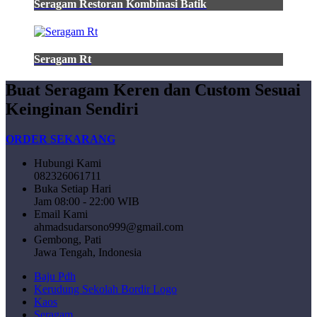
Seragam Restoran Kombinasi Batik
Seragam Rt
Buat Seragam Keren dan Custom Sesuai
Keinginan Sendiri
ORDER SEKARANG
Hubungi Kami
082326061711
Buka Setiap Hari
Jam 08:00 - 22:00 WIB
Email Kami
ahmadsudarsono999@gmail.com
Gembong, Pati
Jawa Tengah, Indonesia
Baju Pdh
Kerudung Sekolah Bordir Logo
Kaos
Seragam