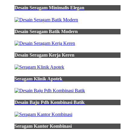
polos
depan
Desain Seragam Minimalis Elegan
belakang
hd
batik
pria
Desain Seragam Batik Modern
nuc
id
aruna
02
hijau
Desain Seragam Kerja Keren
lumut
hitam
maroon
kemeja
Seragam Klinik Apotek
wanita
warna
hijau
lumut
Desain Baju Pdh Kombinasi Batik
juwitala
jual
kemeja
baju
batik
Seragam Kantor Kombinasi
pria