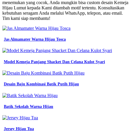
Angkatan
menemukan yang cocok, Anda mungkin bisa custom desain Kemeja
kemeja
Hijau Lumut kepada Kami ditambah motif tertentu. Konsultasikan
uniqlo
kebutuhan seragam Anda melalui WhatsApp, telepon, atau email.
ori
Tim kami siap membantu!
kerah
shanghai
hijau
lumut
Jas Almamater Warna Hijau Tosca
size
xl
fit
size
Model Kemeja Panjang Shacket Dan Celana Kulot Syari
chart
kaos
dewasa
kaos
Desain Baju Kombinasi Batik Putih Hijau
sd
xxl
bahan
jual
Batik Sekolah Warna Hijau
kemeja
hijau
lumut
hijau
tua
Jersey Hijau Tua