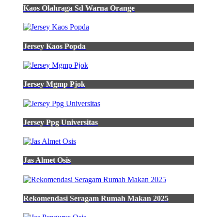
hijau
Kaos Olahraga Sd Warna Orange
kekuning
kuningan
hijau
pandan
Jersey Kaos Popda
jual
kemeja
hijau
army
hijau
Jersey Mgmp Pjok
lumut
pria
kemeja
polos
Jersey Ppg Universitas
pria
shopee
jual
kemeja
Jas Almet Osis
gambar
baju
lapangan
pendamping
desa
Rekomendasi Seragam Rumah Makan 2025
kaos
reuni