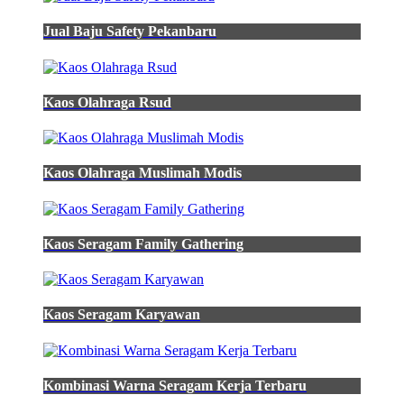
pria
lengan
Jual Baju Safety Pekanbaru
panjang
toko
jersey
balikpapan
Kaos Olahraga Rsud
polos
polinosic
hijau
kemeja
Kaos Olahraga Muslimah Modis
katun
tremolo
hijau
lumut
garis
Kaos Seragam Family Gathering
garis
fesyen
pria
pakaian
Kaos Seragam Karyawan
jual
kemeja
batik
licin
Kombinasi Warna Seragam Kerja Terbaru
lapis
furing