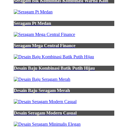
Seragam Blk Komunitas Kombinasi Warna Kain
print
warna
dasar
hijau
Seragam Pt Medan
lumut
jual
kemeja
pria
Seragam Mega Central Finance
lengan
panjang
polos
hijau
tentara
Desain Baju Kombinasi Batik Putih Hijau
army
lumut
x
hitam
Desain Baju Seragam Merah
jual
kemeja
Katelpak
smk
Desain Seragam Modern Casual
tkj
kaos
putih