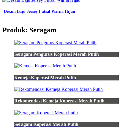
warna
hijau
Desain Baju Jersey Futsal Warna Hijau
army
green
jual
Produk: Seragam
wendya
t
kemeja
kerja
polos
Seragam Pengurus Koperasi Merah Putih
pria
formal
warna
hijau
army
Kemeja Koperasi Merah Putih
green
baju
hijau
lumut
Rekomendasi Kemeja Koperasi Merah Putih
polos
fall
winter
2022
Seragam Koperasi Merah Putih
di
pierro