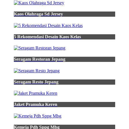
brand
store
ivy
Kaos Olahraga Sd Jersey
jual
kemeja
Baju
5 Rekomendasi Desain Kaos Kelas
Pdh
Pramuka
Putri
polos
Seragam Restoran Jepang
formal
pria
hijau
lumut
lengan
Seragam Resto Jepang
panjang
regular
fit
jual
Jaket Pramuka Keren
Kemeja
almamater
kaos
warna
taro
Kemeja Pdh Sppg Mbg