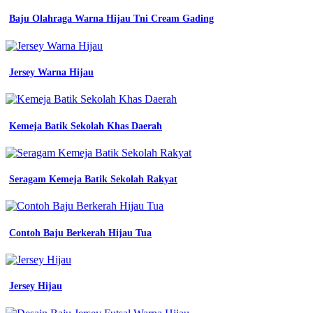
formal
Baju Olahraga Warna Hijau Tni Cream Gading
pria
lengan
panjang
hijau
kemeja
Jersey Warna Hijau
angkatan
Katalog
Warna
Kemeja Batik Sekolah Khas Daerah
Biru
camel
Seragam Kemeja Batik Sekolah Rakyat
warna
lumut
onehill
jual
wendya
Contoh Baju Berkerah Hijau Tua
t
kemeja
kerja
polos
Jersey Hijau
pria
formal