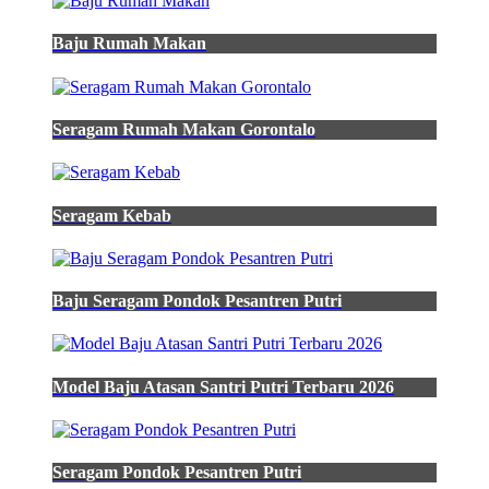
Desain
Pakaian
Baju Rumah Makan
Olahraga
-
Desain
Baju
Olahraga
Seragam Rumah Makan Gorontalo
Sekolah
-
Desain
Jersey
Seragam Kebab
Merah
Putih
Hitam
-
Baju Seragam Pondok Pesantren Putri
Desain
Kaos
Olahraga
Tk
Terbaru
Model Baju Atasan Santri Putri Terbaru 2026
-
Almet
Navy
Seragam Pondok Pesantren Putri