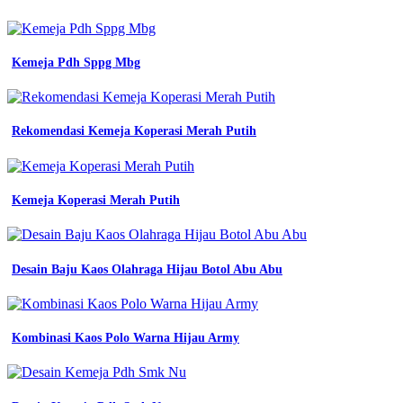
polos
lengan
panjang
reguler
Kemeja Pdh Sppg Mbg
jual
kemeja
hijau
army
Rekomendasi Kemeja Koperasi Merah Putih
hijau
lumut
pria
kemeja
Kemeja Koperasi Merah Putih
polos
pria
shopee
kemeja
formal
Desain Baju Kaos Olahraga Hijau Botol Abu Abu
hijau
lumut
66
matcha
Kombinasi Kaos Polo Warna Hijau Army
lazada
Kemeja