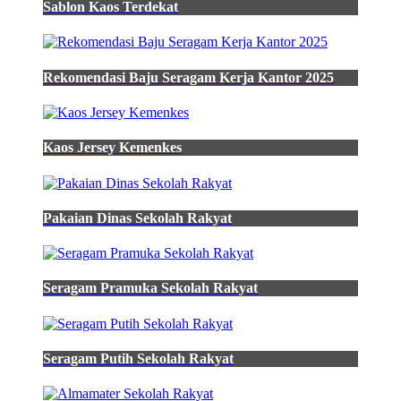
Sablon Kaos Terdekat
shopee
kemeja
polos
Rekomendasi Baju Seragam Kerja Kantor 2025
Desain
Baju
Prakerin
Smk
pria
Kaos Jersey Kemenkes
warna
hijau
armi
hijau
Pakaian Dinas Sekolah Rakyat
lumut
lengan
panjang
dan
jual
Seragam Pramuka Sekolah Rakyat
kemeja
hijau
army
hijau
Seragam Putih Sekolah Rakyat
lumut
pria
kemeja