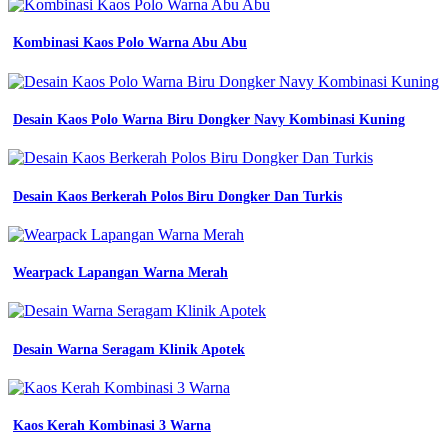
biru
beserta
Kombinasi Kaos Polo Warna Abu Abu
namanya
Macam
Abu
Desain Kaos Polo Warna Biru Dongker Navy Kombinasi Kuning
Abu
baju
seragam
Desain Kaos Berkerah Polos Biru Dongker Dan Turkis
sekolah
batik
mi
karakteristinya
Wearpack Lapangan Warna Merah
tampil
semakin
fashionable
dengan
Desain Warna Seragam Klinik Apotek
mengenal
warna
denim
macam
macam
Kaos Kerah Kombinasi 3 Warna
jenis