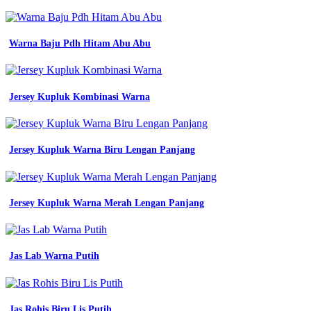
Macam
Warna
Biru
Beserta
Warna Baju Pdh Hitam Abu Abu
Namanya
macam
warna
biru
Jersey Kupluk Kombinasi Warna
pada
kain
sesuai
katalog
Jersey Kupluk Warna Biru Lengan Panjang
kain
warna
denim
desain
Jersey Kupluk Warna Merah Lengan Panjang
jersey
biru
dongker
list
warna
Jas Lab Warna Putih
biru
cocok
dengan
warna
Jas Rohis Biru Lis Putih