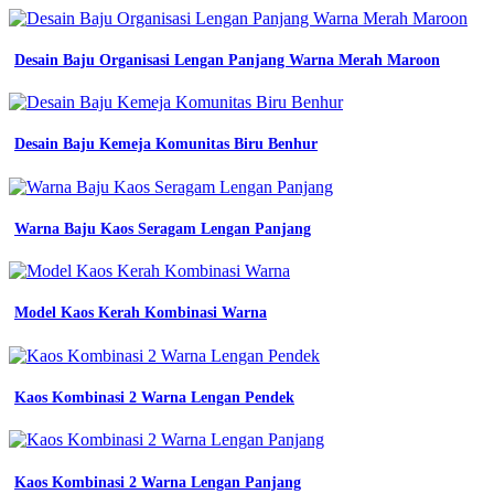
warna
biru
dan
Desain Baju Organisasi Lengan Panjang Warna Merah Maroon
karakteristiknya
dalam
dunia
fashion
Desain Baju Kemeja Komunitas Biru Benhur
24
macam
macam
warna
Warna Baju Kaos Seragam Lengan Panjang
biru
dan
kode
warnanya
apa
Model Kaos Kerah Kombinasi Warna
saja
beikut
adalah
penjelasan
Kaos Kombinasi 2 Warna Lengan Pendek
tentang
macam
macam
warna
Kaos Kombinasi 2 Warna Lengan Panjang
biru