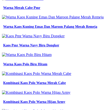
biru
dan
Warna Merah Cabe Pmr
kode
warnanya
apa
saja
Warna Kaos Kuning Emas Dan Maroon Palang Merah Remeja
ide
55
macam
macam
Kaos Pmr Warna Navy Biru Dongker
warna
biru
jeans
24
Warna Kaos Polo Biru Hitam
macam
macam
warna
biru
arti
Kombinasi Kaos Polo Warna Merah Cabe
code
warna
dan
macam
Kombinasi Kaos Polo Warna Hijau Army
macam
warna