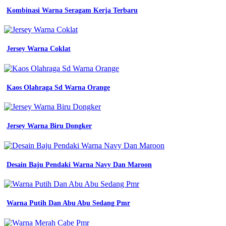
24
Kombinasi Warna Seragam Kerja Terbaru
macam
macam
warna
biru
Jersey Warna Coklat
arti
Macam
macam
warna
abu
Kaos Olahraga Sd Warna Orange
abu
dan
namanya
almet
Jersey Warna Biru Dongker
hijau
telur
asin
code
Desain Baju Pendaki Warna Navy Dan Maroon
warna
dan
karakteristinya
24
Warna Putih Dan Abu Abu Sedang Pmr
macam
macam
warna