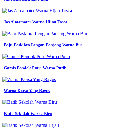
apa
intip
10
kombinasinya
Jas Almamater Warna Hijau Tosca
sudah
tau
apa
saja
Baju Paskibra Lengan Panjang Warna Biru
macam
warna
denim
10
macam
Gamis Pondok Putri Warna Putih
macam
warna
biru
yang
Warna Korsa Yang Bagus
populer
dalam
fashion
cek
Batik Sekolah Warna Biru
24
macam
macam
warna