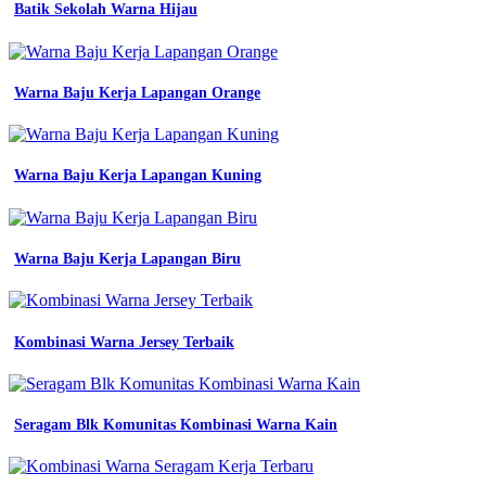
Batik Sekolah Warna Hijau
biru
arti
Macam
Warna Baju Kerja Lapangan Orange
Macam
Warna
Biru
Warna Baju Kerja Lapangan Kuning
Dan
Namanya
Macam
Warna Baju Kerja Lapangan Biru
Macam
Warna
Biru
Kombinasi Warna Jersey Terbaik
Denim
code
Seragam Blk Komunitas Kombinasi Warna Kain
warna
dan
karakteristinya