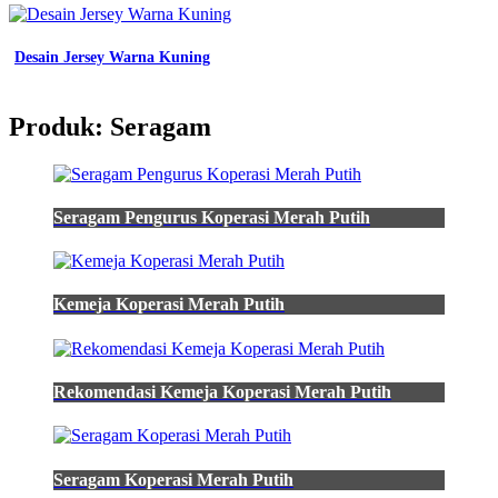
-
Jersey
Futsal
Desain Jersey Warna Kuning
Kece
-
Kaos
Produk: Seragam
Warna
Taro
-
Vendor
Jersey
Seragam Pengurus Koperasi Merah Putih
-
Batik
Walang
Sd
Kemeja Koperasi Merah Putih
-
Seragam
Kerja
Casual
Rekomendasi Kemeja Koperasi Merah Putih
-
Warna
Chaki
-
Batik
Seragam Koperasi Merah Putih
Smp