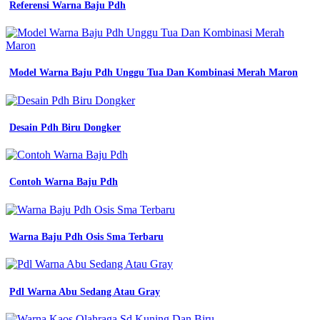
gaya
Referensi Warna Baju Pdh
dan
cara
memadupadankannya
macam
macam
Model Warna Baju Pdh Unggu Tua Dan Kombinasi Merah Maron
jenis
warna
biru
yang
Desain Pdh Biru Dongker
penting
di
ketahui
zona
blog
Contoh Warna Baju Pdh
mockup
baju
lapangan
hijau
Warna Baju Pdh Osis Sma Terbaru
lumut
warna
kaimasa
terbaru
Pdl Warna Abu Sedang Atau Gray
60
jenis