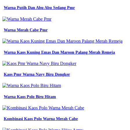
yang
Warna Putih Dan Abu Abu Sedang Pmr
cocok
untuk
baju
biru
denim
Warna Merah Cabe Pmr
mc
texstyle
blog
macam
Warna Kaos Kuning Emas Dan Maroon Palang Merah Remeja
macam
jenis
warna
biru
Kaos Pmr Warna Navy Biru Dongker
dan
jenis
warna
biru
Warna Kaos Polo Biru Hitam
Jenis
Jenis
Biru
Kombinasi Kaos Polo Warna Merah Cabe
Dan
Namanya