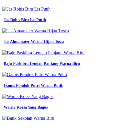
apa
intip
10
kombinasinya
Jas Rohis Biru Lis Putih
apa
itu
warna
denim
Jas Almamater Warna Hijau Tosca
dan
7
shade
yang
Baju Paskibra Lengan Panjang Warna Biru
populer
dalam
fashion
24
macam
Gamis Pondok Putri Warna Putih
macam
warna
biru
dan
Warna Korsa Yang Bagus
kode
warnanya
apa
saja