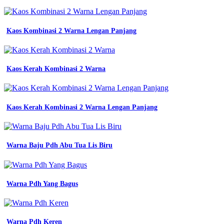
Sekolah
Sd
macam
macam
Kaos Kombinasi 2 Warna Lengan Panjang
warna
biru
yang
populer
Kaos Kerah Kombinasi 2 Warna
dalam
fashion
cek
warna
Kaos Kerah Kombinasi 2 Warna Lengan Panjang
Jenis
warna
abu
abu
apa
Warna Baju Pdh Abu Tua Lis Biru
saja
jenis
abu
denim
Warna Pdh Yang Bagus
yang
tren
di
tahun
Warna Pdh Keren