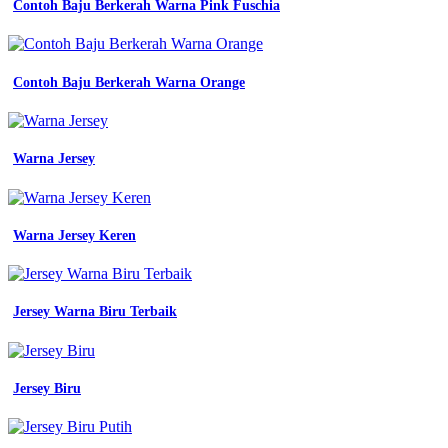
Contoh Baju Berkerah Warna Pink Fuschia
warna
biru
elegan
ini
Contoh Baju Berkerah Warna Orange
Jenis
Warna
Abu
Warna Jersey
Jenis
Warna
Warna Jersey Keren
Biru
Denim
jenis
Jersey Warna Biru Terbaik
dan
kodenya
kumparan
com
Jersey Biru
terbaru
60
jenis