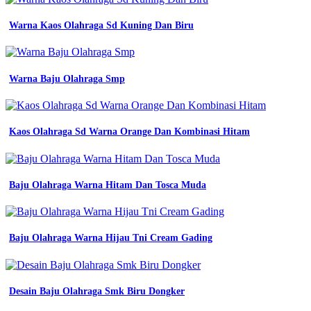
warna
biru
Warna Kaos Olahraga Sd Kuning Dan Biru
jeans
mengenal
warna
denim
variasi
Warna Baju Olahraga Smp
gaya
dan
cara
memadupadankannya
Kaos Olahraga Sd Warna Orange Dan Kombinasi Hitam
tampil
semakin
fashionable
dengan
Baju Olahraga Warna Hitam Dan Tosca Muda
mengenal
Jaket
Parasut
Polos
Baju Olahraga Warna Hijau Tni Cream Gading
warna
denim
terbaru
60
jenis
Desain Baju Olahraga Smk Biru Dongker
warna