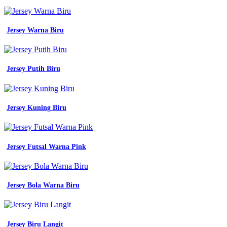
Model
Baju
Wearpack
Jersey Warna Biru
Wanita
berikut
karakter
dan
paduannya
Jersey Putih Biru
yang
cocok
mc
10
Jersey Kuning Biru
macam
macam
warna
biru
Jersey Futsal Warna Pink
yang
populer
dalam
fashion
cek
Jersey Bola Warna Biru
17
jenis
warna
biru
Jersey Biru Langit