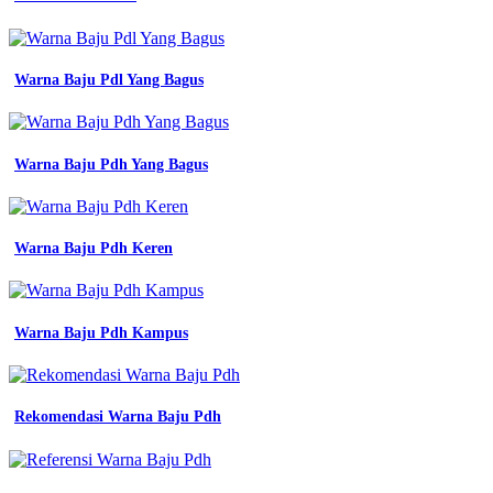
ini
pilih
mana
yang
Warna Baju Pdl Yang Bagus
sesuai
dengan
macam
macam
jenis
Warna Baju Pdh Yang Bagus
warna
biru
dan
karakteristiknya
Warna Baju Pdh Keren
dalam
dunia
Jenis
Warna
Warna Baju Pdh Kampus
Abu-
abu
fashion
mengenal
Rekomendasi Warna Baju Pdh
warna
denim
variasi