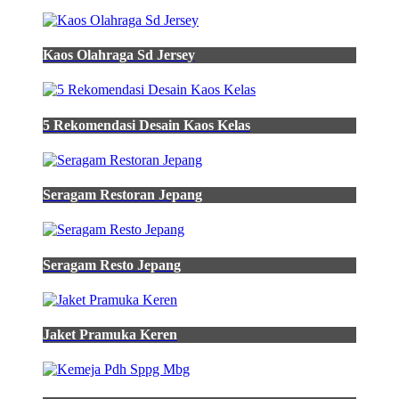
Kota
Pekanbaru
-
Kaos Olahraga Sd Jersey
Contoh
Soal
Biaya
Produksi
Smk
5 Rekomendasi Desain Kaos Kelas
-
Jasa
Buat
Topi
Seragam Restoran Jepang
-
Arti
Jas
Merah
Seragam Resto Jepang
-
Bahan
Desain
Jersey
-
Jaket Pramuka Keren
Jersey
Bola
Merah
-