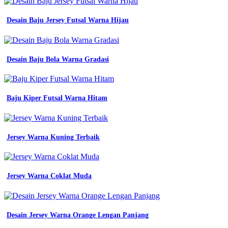
Desain
-
Desain Baju Jersey Futsal Warna Hijau
Almamater
Hijau
Army
-
Desain Baju Bola Warna Gradasi
Desain
Jersey
Futsal
Hitam
Gold
Baju Kiper Futsal Warna Hitam
-
Batik
Nasional
Anak
Jersey Warna Kuning Terbaik
Sd
-
Smk
Negeri
Jersey Warna Coklat Muda
1
Suwawa
-
Bahan
Bahan
Desain Jersey Warna Orange Lengan Panjang
Jersey