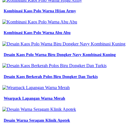
baju
Kombinasi Kaos Polo Warna Hijau Army
pdh
satpam
terbaru
karakteristiknya
Kombinasi Kaos Polo Warna Abu Abu
dalam
dunia
fashion
17
Desain Kaos Polo Warna Biru Dongker Navy Kombinasi Kuning
jenis
warna
biru
pada
jeans
Desain Kaos Berkerah Polos Biru Dongker Dan Turkis
gambar
minimalis
terbaru
60
Wearpack Lapangan Warna Merah
jenis
warna
biru
jeans
Desain Warna Seragam Klinik Apotek
12