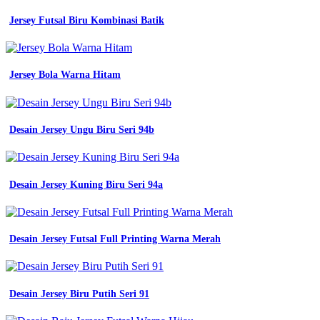
kombinasinya
93
Jersey Futsal Biru Kombinasi Batik
terbaru
jenis
warna
biru
Jersey Bola Warna Hitam
pada
jeans
campuran
warna
Desain Jersey Ungu Biru Seri 94b
93
terbaru
jenis
warna
Desain Jersey Kuning Biru Seri 94a
biru
pada
jeans
campuran
warna
Desain Jersey Futsal Full Printing Warna Merah
Batik
Sd
Mi
Desain Jersey Biru Putih Seri 91
-
Jersey