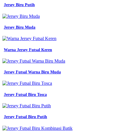
warna
Jersey Biru Putih
biru
model
seragam
batik
Jersey Biru Muda
anak
sekolah
jeans
17
macam
Warna Jersey Futsal Keren
warna
biru
dan
kode
Jersey Futsal Warna Biru Muda
warnanya
pantau
com
warna
Jersey Futsal Biru Tosca
denim
cocok
dengan
warna
Jersey Futsal Biru Putih
apa
intip
10