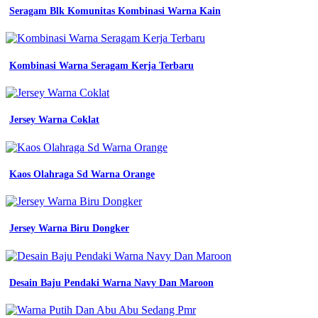
fashion
Seragam Blk Komunitas Kombinasi Warna Kain
Jenis
jenis
warna
abu
Kombinasi Warna Seragam Kerja Terbaru
abu
smk
n
1
Jersey Warna Coklat
lubuklinggau
19
inspirasi
warna
jilbab
Kaos Olahraga Sd Warna Orange
yang
cocok
untuk
baju
Jersey Warna Biru Dongker
biru
denim
cocok
buat
Desain Baju Pendaki Warna Navy Dan Maroon
12
warna
jilbab