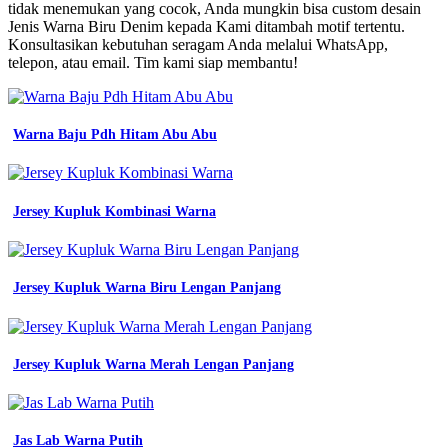
Nama
tidak menemukan yang cocok, Anda mungkin bisa custom desain
Warna
Jenis Warna Biru Denim kepada Kami ditambah motif tertentu.
Biru
Konsultasikan kebutuhan seragam Anda melalui WhatsApp,
itu
telepon, atau email. Tim kami siap membantu!
warna
denim
dan
7
Warna Baju Pdh Hitam Abu Abu
shade
yang
populer
dalam
Jersey Kupluk Kombinasi Warna
fashion
design
baju
pdh
Jersey Kupluk Warna Biru Lengan Panjang
lapangan
jaket
angkatan
kampus
Jersey Kupluk Warna Merah Lengan Panjang
warna
denim
cocok
dengan
warna
Jas Lab Warna Putih