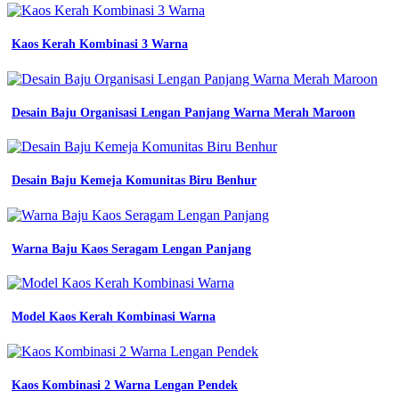
warna
jilbab
cocok
Kaos Kerah Kombinasi 3 Warna
sama
baju
biru
denim
banyak
Desain Baju Organisasi Lengan Panjang Warna Merah Maroon
pilihan
warna
biru
denim
Desain Baju Kemeja Komunitas Biru Benhur
jeans
tekstur
kain
latar
Warna Baju Kaos Seragam Lengan Panjang
belakang
denim
biru
muda
Model Kaos Kerah Kombinasi Warna
10
Desain
Baju
Olahraga
Kaos Kombinasi 2 Warna Lengan Pendek