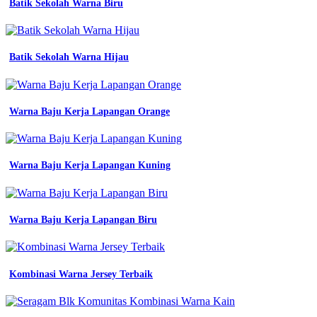
Batik Sekolah Warna Biru
Jenis
Warna
Batik Sekolah Warna Hijau
Biru
Dan
Namanya
Warna Baju Kerja Lapangan Orange
Jenis
Warna
Biru
Warna Baju Kerja Lapangan Kuning
Denim
macam
Warna Baju Kerja Lapangan Biru
macam
jenis
warna
biru
dan
Kombinasi Warna Jersey Terbaik
karakteristiknya
dalam
dunia