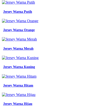
biru
jeans
90
Jersey Warna Putih
terpopuler
jenis
warna
biru
Jersey Warna Orange
pada
jeans
campuran
warna
Jersey Warna Merah
93
terbaru
jenis
warna
biru
Jersey Warna Kuning
pada
jeans
campuran
warna
Jersey Warna Hitam
warna
denim
seperti
apa
Jersey Warna Hijau