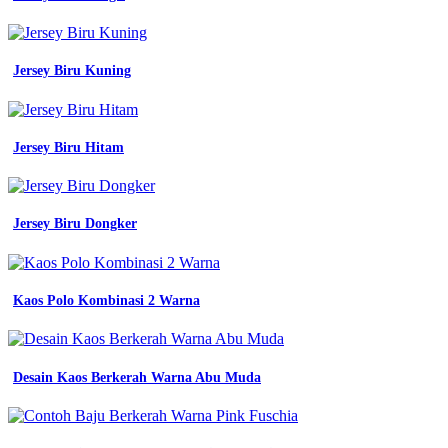
pada
jeans
gambar
minimalis
Jersey Biru Kuning
46
warna
biru
termasuk
Jersey Biru Hitam
jenis
warna
93
terbaru
jenis
Jersey Biru Dongker
warna
biru
pada
jeans
Kaos Polo Kombinasi 2 Warna
campuran
warna
ide
27
Desain Kaos Berkerah Warna Abu Muda
palet
warna
biru
kode