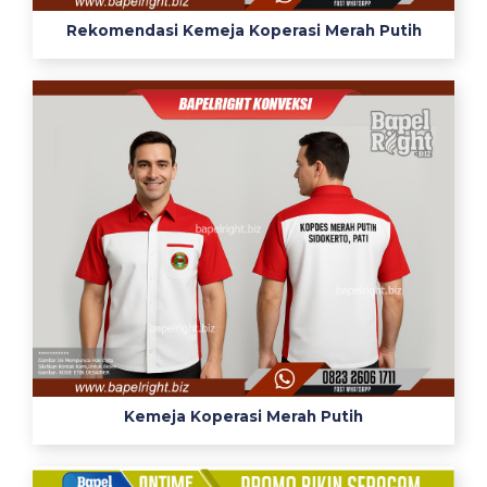
n
Rekomendasi Kemeja Koperasi Merah Putih
g
a
s
e
k
o
l
a
h
j
u
a
l
k
e
Kemeja Koperasi Merah Putih
m
e
j