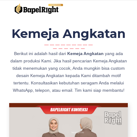
Kemeja Angkatan
d
Berikut ini adalah hasil dari
Kemeja Angkatan
yang ada
e
dalam produksi Kami. Jika hasil pencarian Kemeja Angkatan
s
tidak menemukan yang cocok, Anda mungkin bisa custom
a
desain Kemeja Angkatan kepada Kami ditambah motif
i
tertentu. Konsultasikan kebutuhan seragam Anda melalui
n
WhatsApp, telepon, atau email. Tim kami siap membantu!
K
a
t
a
l
o