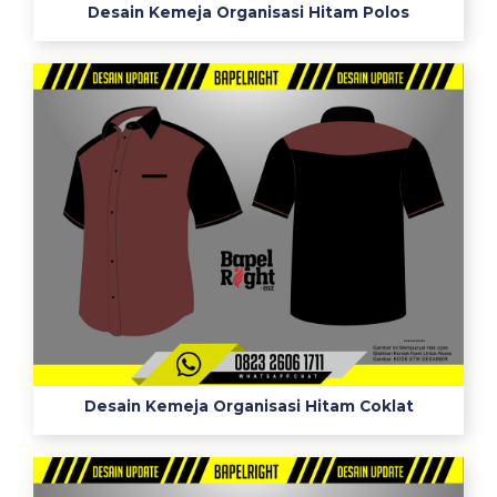
Desain Kemeja Organisasi Hitam Polos
n
g
k
a
t
a
n
u
d
a
r
a
b
o
r
Desain Kemeja Organisasi Hitam Coklat
d
i
r
j