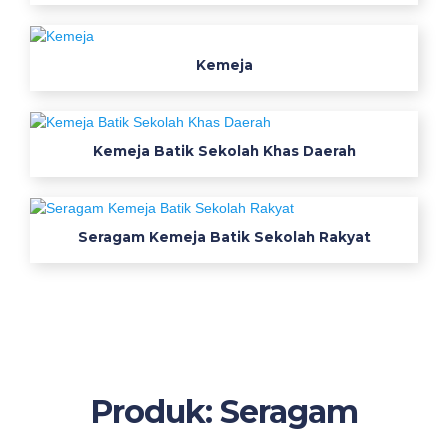
a
n
i
Kemeja
n
d
o
Kemeja Batik Sekolah Khas Daerah
n
e
s
i
Seragam Kemeja Batik Sekolah Rakyat
a
a
m
p
i
j
u
Produk: Seragam
a
l