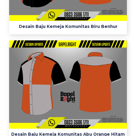
p
e
e
i
Desain Baju Kemeja Komunitas Biru Benhur
n
d
o
n
e
s
i
a
j
u
a
l
k
e
Desain Baju Kemeja Komunitas Abu Orange Hitam
m