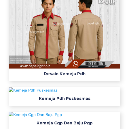
g
k
a
t
a
n
m
u
d
a
p
Desain Kemeja Pdh
e
m
b
Kemeja Pdh Puskesmas
a
h
a
r
Kemeja Cgp Dan Baju Pgp
u