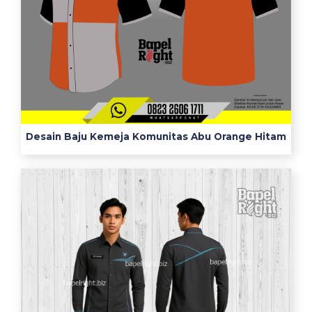
e
y
b
a
t
i
k
u
Desain Baju Kemeja Komunitas Abu Orange Hitam
m
u
m
s
d
t
e
m
p
a