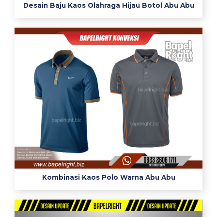
n
Desain Baju Kaos Olahraga Hijau Botol Abu Abu
i
1
5
i
n
s
p
i
r
a
s
i
p
e
r
Kombinasi Kaos Polo Warna Abu Abu
p
a
d