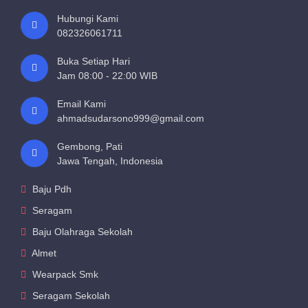
e
Hubungi Kami
j
082326061711
a
k
Buka Setiap Hari
a
Jam 08:00 - 22:00 WIB
n
Email Kami
t
ahmadsudarsono999@gmail.com
o
r
Gembong, Pati
a
Jawa Tengah, Indonesia
b
u
Baju Pdh
a
Seragam
b
Baju Olahraga Sekolah
u
Almet
c
h
Wearpack Smk
a
Seragam Sekolah
r