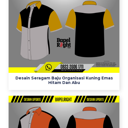
u
a
n
w
a
r
n
a
n
y
a
Desain Seragam Baju Organisasi Kuning Emas
j
Hitam Dan Abu
u
a
l
a
s
h
l