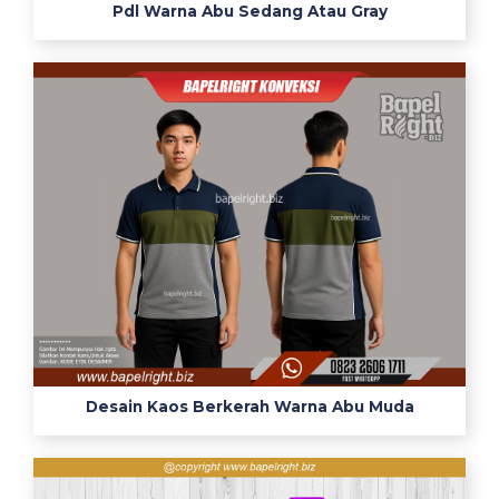
Pdl Warna Abu Sedang Atau Gray
d
a
r
i
l
o
k
a
s
i
s
a
y
a
l
Desain Kaos Berkerah Warna Abu Muda
u
c
i
n