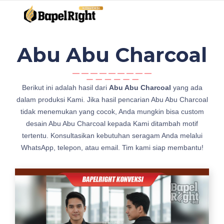
Abu Abu Charcoal
w
Berikut ini adalah hasil dari
Abu Abu Charcoal
yang ada
a
dalam produksi Kami. Jika hasil pencarian Abu Abu Charcoal
r
tidak menemukan yang cocok, Anda mungkin bisa custom
n
desain Abu Abu Charcoal kepada Kami ditambah motif
a
tertentu. Konsultasikan kebutuhan seragam Anda melalui
W
WhatsApp, telepon, atau email. Tim kami siap membantu!
a
r
n
a
K
a