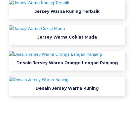
i
m
Jersey Warna Kuning Terbaik
s
m
k
Jersey Warna Coklat Muda
n
1
s
Desain Jersey Warna Orange Lengan Panjang
u
k
a
d
Desain Jersey Warna Kuning
a
n
a
c
o
n