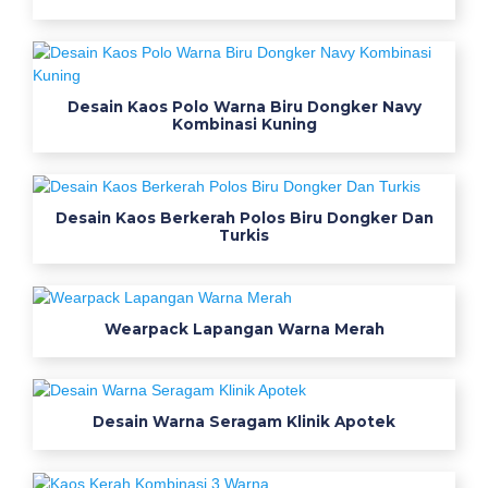
n
a
b
i
r
Desain Kaos Polo Warna Biru Dongker Navy
Kombinasi Kuning
u
5
2
k
Desain Kaos Berkerah Polos Biru Dongker Dan
Turkis
o
l
e
k
Wearpack Lapangan Warna Merah
s
i
g
a
Desain Warna Seragam Klinik Apotek
m
b