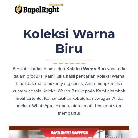
Koleksi Warna
Biru
d
Berikut ini adalah hasil dari
Koleksi Warna Biru
yang ada
e
dalam produksi Kami. Jika hasil pencarian Koleksi Warna
t
Biru tidak menemukan yang cocok, Anda mungkin bisa
a
custom desain Koleksi Warna Biru kepada Kami ditambah
i
motif tertentu. Konsultasikan kebutuhan seragam Anda
l
melalui WhatsApp, telepon, atau email. Tim kami siap
K
membantu!
e
m
e