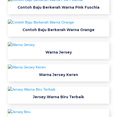
r
Contoh Baju Berkerah Warna Pink Fuschia
2
4
m
a
Contoh Baju Berkerah Warna Orange
c
a
m
Warna Jersey
m
a
c
a
Warna Jersey Keren
m
w
a
r
Jersey Warna Biru Terbaik
n
a
b