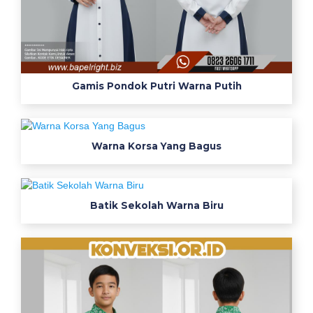
6
k
o
l
e
Gamis Pondok Putri Warna Putih
k
s
i
Warna Korsa Yang Bagus
g
a
m
b
Batik Sekolah Warna Biru
a
r
c
o
n
t