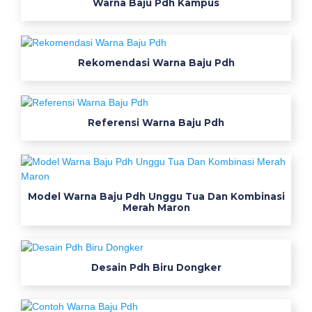
Warna Baju Pdh Kampus
y
b
o
l
Rekomendasi Warna Baju Pdh
a
n
o
Referensi Warna Baju Pdh
m
e
r
8
v
Model Warna Baju Pdh Unggu Tua Dan Kombinasi
e
Merah Maron
k
t
o
Desain Pdh Biru Dongker
r
p
a