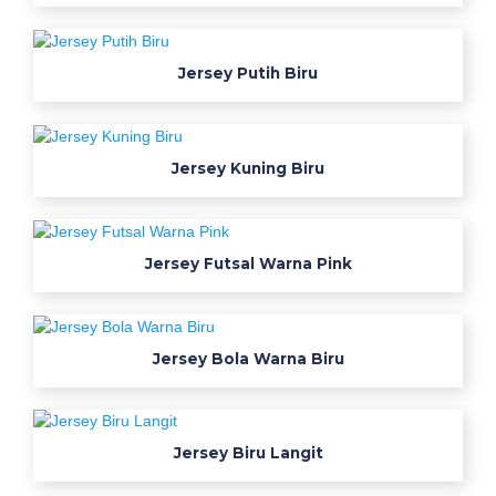
r
n
a
Jersey Putih Biru
b
i
r
Jersey Kuning Biru
u
d
o
n
Jersey Futsal Warna Pink
g
k
e
Jersey Bola Warna Biru
r
p
h
o
Jersey Biru Langit
t