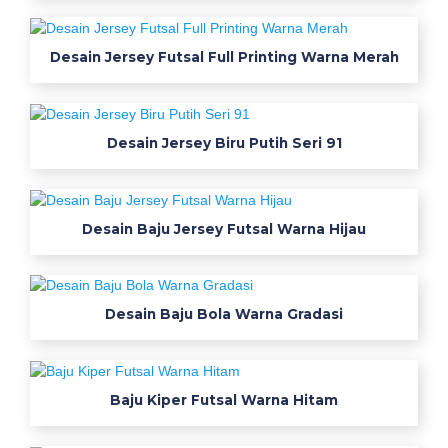
t
a
Desain Jersey Futsal Full Printing Warna Merah
l
o
Desain Jersey Biru Putih Seri 91
g
W
a
Desain Baju Jersey Futsal Warna Hijau
r
n
a
Desain Baju Bola Warna Gradasi
D
e
Baju Kiper Futsal Warna Hitam
n