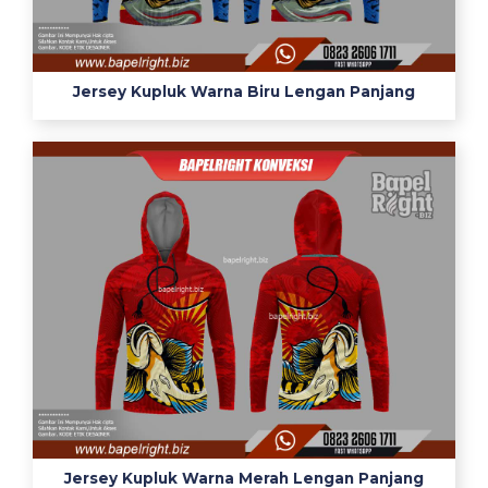
s
h
o
p
Jersey Kupluk Warna Biru Lengan Panjang
k
o
l
e
k
s
i
n
o
m
e
r
1
w
a
Jersey Kupluk Warna Merah Lengan Panjang