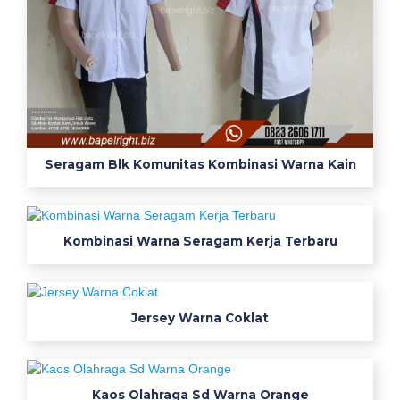
k
s
i
g
a
m
b
a
Seragam Blk Komunitas Kombinasi Warna Kain
r
c
o
Kombinasi Warna Seragam Kerja Terbaru
n
t
o
h
Jersey Warna Coklat
K
o
Kaos Olahraga Sd Warna Orange