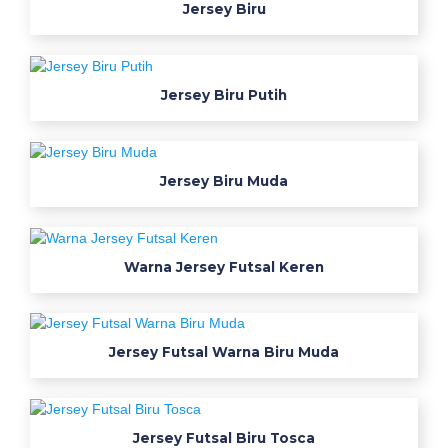
Jersey Biru
i
r
u
d
Jersey Biru Putih
a
n
k
Jersey Biru Muda
o
d
e
w
Warna Jersey Futsal Keren
a
r
n
Jersey Futsal Warna Biru Muda
a
n
y
a
Jersey Futsal Biru Tosca