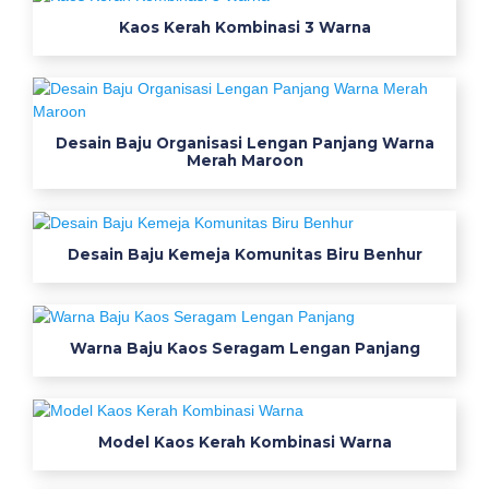
a
Kaos Kerah Kombinasi 3 Warna
r
d
e
t
a
Desain Baju Organisasi Lengan Panjang Warna
Merah Maroon
i
l
w
a
Desain Baju Kemeja Komunitas Biru Benhur
r
n
a
Warna Baju Kaos Seragam Lengan Panjang
b
i
r
u
Model Kaos Kerah Kombinasi Warna
p
n