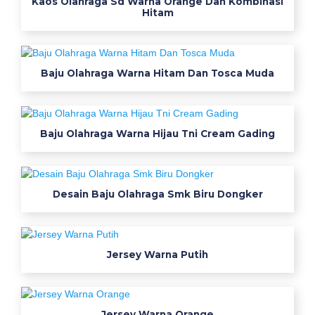
e
Kaos Olahraga Sd Warna Orange Dan Kombinasi
Hitam
k
t
o
r
Baju Olahraga Warna Hitam Dan Tosca Muda
b
e
r
Baju Olahraga Warna Hijau Tni Cream Gading
k
u
a
l
Desain Baju Olahraga Smk Biru Dongker
i
t
a
s
Jersey Warna Putih
t
i
n
Jersey Warna Orange