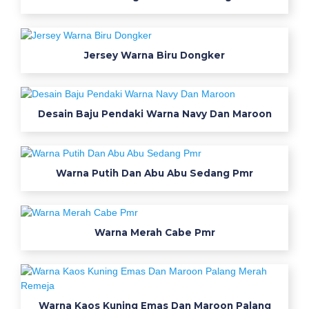
k
o
Jersey Warna Biru Dongker
J
a
s
Desain Baju Pendaki Warna Navy Dan Maroon
K
o
Warna Putih Dan Abu Abu Sedang Pmr
l
e
Warna Merah Cabe Pmr
k
s
i
Warna Kaos Kuning Emas Dan Maroon Palang