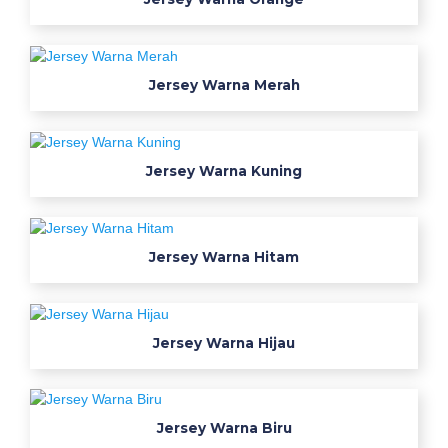
g
g
i
g
Jersey Warna Merah
r
a
t
Jersey Warna Kuning
i
s
d
a
Jersey Warna Hitam
r
i
k
Jersey Warna Hijau
o
d
e
w
Jersey Warna Biru
a