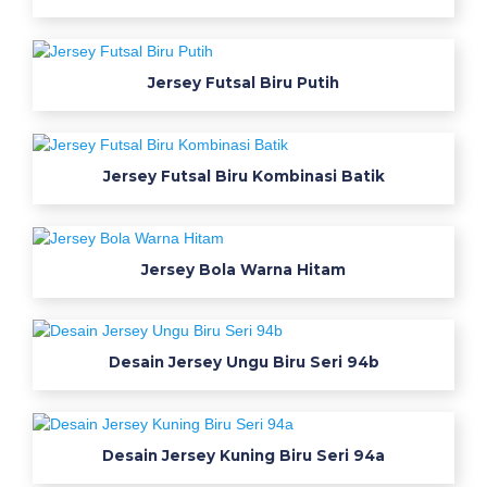
a
p
a
s
Jersey Futsal Biru Putih
a
j
a
Jersey Futsal Biru Kombinasi Batik
k
l
a
m
Jersey Bola Warna Hitam
b
i
p
Desain Jersey Ungu Biru Seri 94b
d
h
K
Desain Jersey Kuning Biru Seri 94a
a