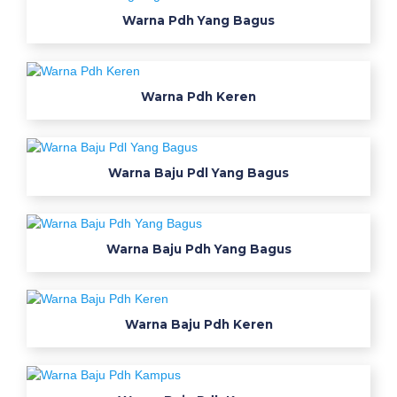
a
Warna Pdh Yang Bagus
t
a
n
c
Warna Pdh Keren
o
n
t
o
Warna Baju Pdl Yang Bagus
h
b
a
Warna Baju Pdh Yang Bagus
j
u
j
e
Warna Baju Pdh Keren
r
s
e