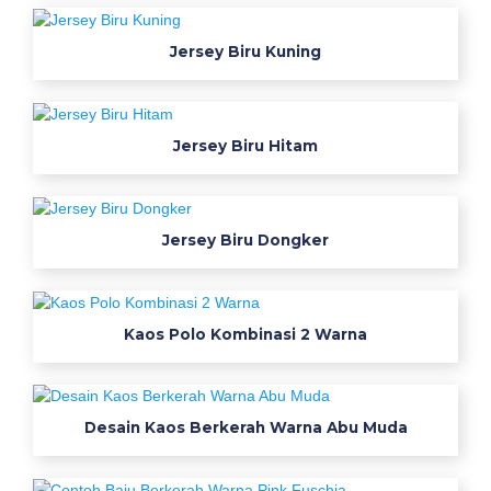
o
s
Jersey Biru Kuning
h
o
p
5
Jersey Biru Hitam
6
k
o
l
Jersey Biru Dongker
e
k
s
Kaos Polo Kombinasi 2 Warna
i
g
a
m
Desain Kaos Berkerah Warna Abu Muda
b
a