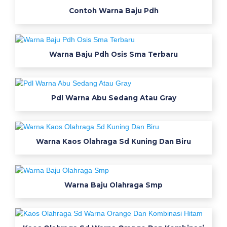
l
Contoh Warna Baju Pdh
e
t
w
Warna Baju Pdh Osis Sma Terbaru
a
r
n
a
Pdl Warna Abu Sedang Atau Gray
b
i
r
Warna Kaos Olahraga Sd Kuning Dan Biru
u
u
n
d
Warna Baju Olahraga Smp
u
h
v