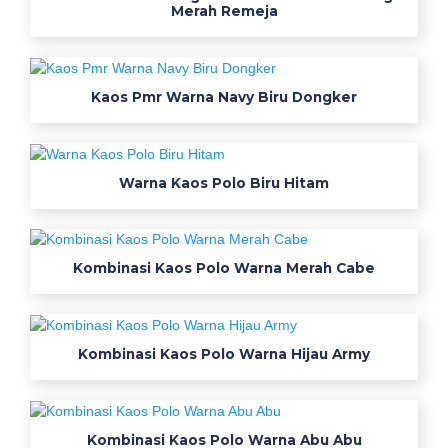
Merah Remeja
W
a
Kaos Pmr Warna Navy Biru Dongker
r
n
a
Warna Kaos Polo Biru Hitam
B
i
Kombinasi Kaos Polo Warna Merah Cabe
r
u
Kombinasi Kaos Polo Warna Hijau Army
w
a
r
Kombinasi Kaos Polo Warna Abu Abu