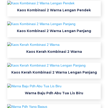
g
k
Kaos Kombinasi 2 Warna Lengan Pendek
o
l
e
Kaos Kombinasi 2 Warna Lengan Panjang
k
s
i
K
Kaos Kerah Kombinasi 2 Warna
e
m
e
Kaos Kerah Kombinasi 2 Warna Lengan Panjang
j
a
a
n
Warna Baju Pdh Abu Tua Lis Biru
g
k