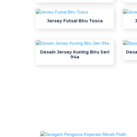
s
k
o
Jersey Futsal Biru Tosca
d
e
r
g
Desain Jersey Kuning Biru Seri
Desa
b
94a
n
y
a
d
e
s
a
i
n
j
e