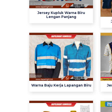
r
n
Jersey Kupluk Warna Biru
a
Lengan Panjang
B
i
r
u
L
a
n
g
i
t
p
Warna Baju Kerja Lapangan Biru
Je
a
n
t
s
k