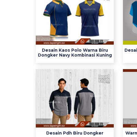
a
l
e
r
b
i
Desain Kaos Polo Warna Biru
Desai
r
Dongker Navy Kombinasi Kuning
u
m
e
n
g
e
n
a
l
a
r
Desain Pdh Biru Dongker
Warn