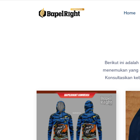
Home
s
Berikut ini adalah
h
menemukan yang co
o
Konsultasikan ke
r
t
K
a
i
n
W
a