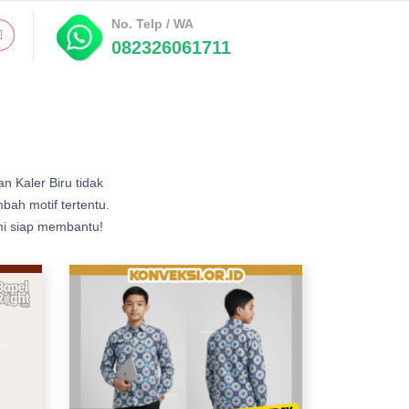
No. Telp / WA
082326061711
n Kaler Biru tidak
ah motif tertentu.
mi siap membantu!