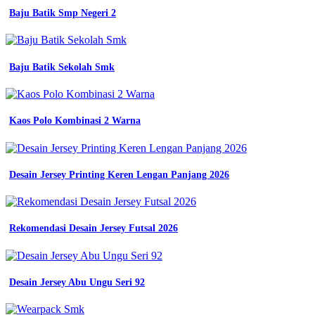
jual
Baju Batik Smp Negeri 2
wearpack
jurusan
agribisnis
pengolahan
hasil
Baju Batik Sekolah Smk
pertanian
smk
jual
Wearpack
Kaos Polo Kombinasi 2 Warna
Smk
Telkom
kemeja
wearpack
Desain Jersey Printing Keren Lengan Panjang 2026
sekolah
smk
seragam
komunitas
Rekomendasi Desain Jersey Futsal 2026
seragam
tkj
wearpack
smk
baju
Desain Jersey Abu Ungu Seri 92
praktek
seragam