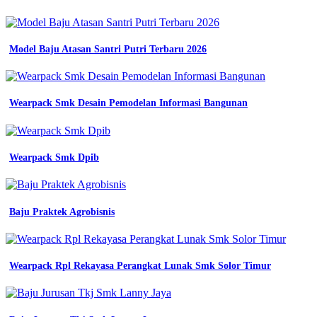
lapangan
contoh
jersey
printing
Model Baju Atasan Santri Putri Terbaru 2026
portal
umkm
guru
jual
Wearpack Smk Desain Pemodelan Informasi Bangunan
desain
wearpack
smk
harga
Wearpack Smk Dpib
terbaik
termurah
oktober
2023
shopee
Baju Praktek Agrobisnis
seragam
wearpack
smk
konveksi
Wearpack Rpl Rekayasa Perangkat Lunak Smk Solor Timur
seragam
konveksi
seragam
jogja