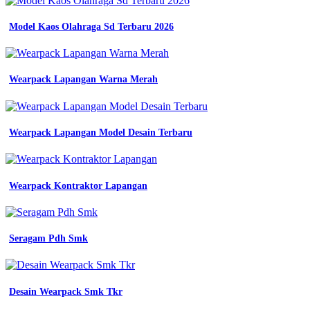
wearpack
smk
Model Kaos Olahraga Sd Terbaru 2026
dan
wearpack
kerja
konveksi
Wearpack Lapangan Warna Merah
baju
wearpack
jogja
no
Wearpack Lapangan Model Desain Terbaru
1
jasa
konveksi
jogja
Wearpack Kontraktor Lapangan
konveksi
wearpack
smk
di
banjarmasin
Seragam Pdh Smk
kalimantan
selatan
nusantara
wearpack
Desain Wearpack Smk Tkr
untuk