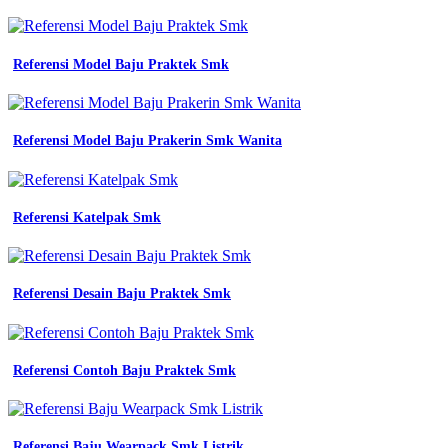
-
Jas
Almamater
Unpas
Referensi Model Baju Praktek Smk
-
Jersey
Hijau
Stabilo
Referensi Model Baju Prakerin Smk Wanita
-
Mockup
Jersey
Polos
Referensi Katelpak Smk
Cdr
-
Jasa
Konveksi
Referensi Desain Baju Praktek Smk
Bandung
-
Pdh
Organisasi
Adalah
Referensi Contoh Baju Praktek Smk
-
Baju
Jersey
Printing
Referensi Baju Wearpack Smk Listrik