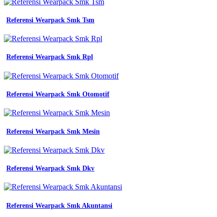
baju
jurusan
Referensi Wearpack Smk Tsm
terbaru
wearpack
smk
baju
praktek
Referensi Wearpack Smk Rpl
seragam
jurusan
smk
promo
Referensi Wearpack Smk Otomotif
smk
n
2
yogyakarta
Referensi Wearpack Smk Mesin
pkl
smk
produksi
jaket
Referensi Wearpack Smk Dkv
wearpack
semarang
konveksi
jogja
smk
Referensi Wearpack Smk Akuntansi
2