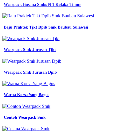
Wearpack
Wearpack Busana Smks N 1 Kolaka Timur
smk
teknik
mesin
almet
hijau
Baju Praktek Tjkt Dpib Smk Baubau Sulawesi
tua
fungsi
dan
jenisnya
Wearpack Smk Jurusan Tjkt
untuk
siswa
kejuruan
jual
Wearpack Smk Jurusan Dpib
seragam
wearpack
werpak
wearpak
Warna Korsa Yang Bagus
terusan
sekolah
smk
stm
desain
Contoh Wearpack Smk
desain
wearpack