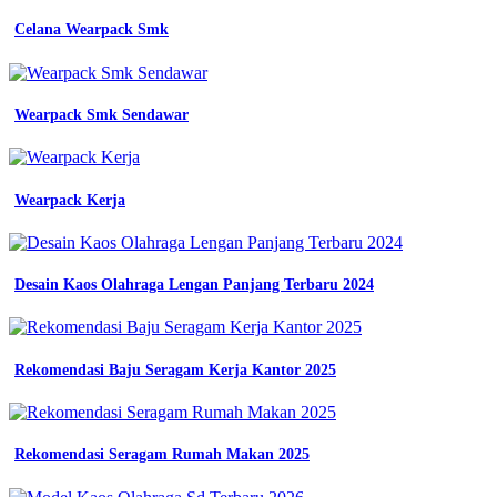
2
pdf
Celana Wearpack Smk
konveksi
wearpack
smk
di
Wearpack Smk Sendawar
banjarmasin
kalimantan
selatan
nusantara
Wearpack Kerja
cv
wahana
wearpack
smk
2
Desain Kaos Olahraga Lengan Panjang Terbaru 2024
sragen
Wearpack
Smk
Rekomendasi Baju Seragam Kerja Kantor 2025
Tav
harga
Rekomendasi Seragam Rumah Makan 2025
sabuk
smk
rejeki