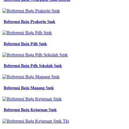
-
Jersey
Futsal
Merah
Referensi Baju Prakerin Smk
-
Batik
Sd
Kabupaten
Referensi Baju Pdh Smk
Mojokerto
-
Smk
Nu
Tulis
Referensi Baju Pdh Sekolah Smk
-
Size
Chart
Kaos
Referensi Baju Magang Smk
Olahraga
Smp
-
Jasa
Referensi Baju Kejuruan Smk
Sablon
Baju
-
Buat