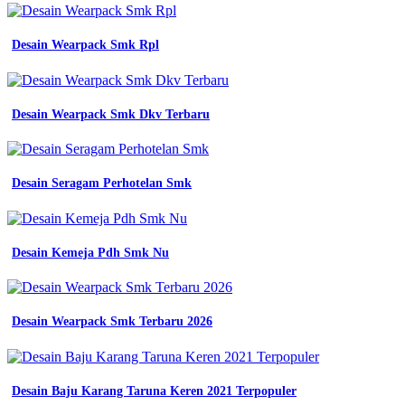
kerja
lapangan
seragam
Desain Wearpack Smk Rpl
tangguh
nyaman
produsen
wearpack
Desain Wearpack Smk Dkv Terbaru
pegawai
di
sleman
yogyakarta
nusantara
Desain Seragam Perhotelan Smk
konveksi
wearpack
smk
Desain Kemeja Pdh Smk Nu
Baju
Lapang
Abu
Abu
Desain Wearpack Smk Terbaru 2026
Desain
baju
praktek
seragam
jurusan
Desain Baju Karang Taruna Keren 2021 Terpopuler