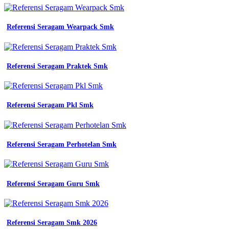
yogyakarta
pesan
kaos
Referensi Seragam Wearpack Smk
promosi
murah
vendor
kaos
Referensi Seragam Praktek Smk
promosi
kaos
olahraga
pusat
Referensi Seragam Pkl Smk
Warna
Yang
Bagus
Untuk
Referensi Seragam Perhotelan Smk
Kaos
Seragam
-
Almamater
Referensi Seragam Guru Smk
Ungu
-
Desain
Jersey
Referensi Seragam Smk 2026
Merpati