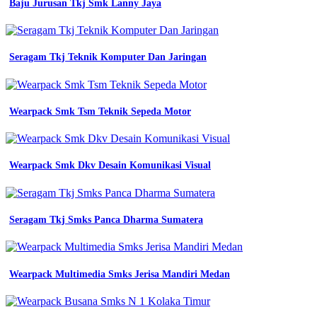
Baju Jurusan Tkj Smk Lanny Jaya
Wearpack
Smk
Seragam Tkj Teknik Komputer Dan Jaringan
2
Surakarta
Wearpack
Wearpack Smk Tsm Teknik Sepeda Motor
Smk
2
Yogyakarta
Wearpack Smk Dkv Desain Komunikasi Visual
pusat
konveksi
jogja
Seragam Tkj Smks Panca Dharma Sumatera
wearpack
kemeja
lapangan
wearpack
Wearpack Multimedia Smks Jerisa Mandiri Medan
smk
itu
apa