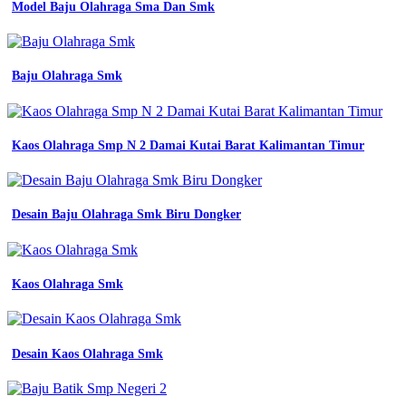
wearpack
Model Baju Olahraga Sma Dan Smk
set
wearpack
smk
baju
Baju Olahraga Smk
praktek
seragam
seragam
kerja
Kaos Olahraga Smp N 2 Damai Kutai Barat Kalimantan Timur
honda
harga
wearpack
sekolah
smk
Desain Baju Olahraga Smk Biru Dongker
jurusan
smk
promo
apa
Kaos Olahraga Smk
itu
wearpack
fungsi
jenis
Desain Kaos Olahraga Smk
dan
tips
merawatnya