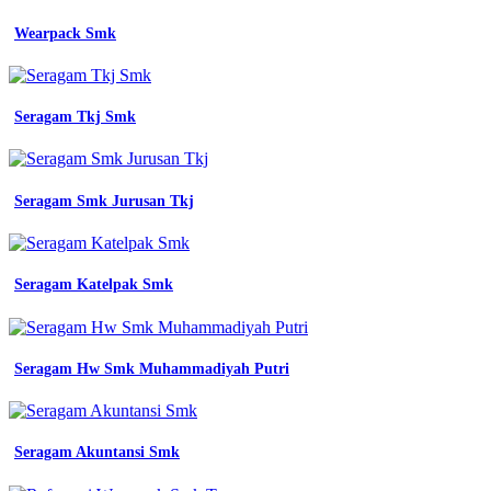
jurusan
smk
Wearpack Smk
promo
wearpack
smk
rpl
Seragam Tkj Smk
baju
jurusan
kemeja
rpl
Seragam Smk Jurusan Tkj
terbaru
bapelright
smk
2
yogyakarta
Seragam Katelpak Smk
wearpack
smk
Smk
Seragam Hw Smk Muhammadiyah Putri
Negeri
1
Sintang
tkr
Seragam Akuntansi Smk
desain
seragam