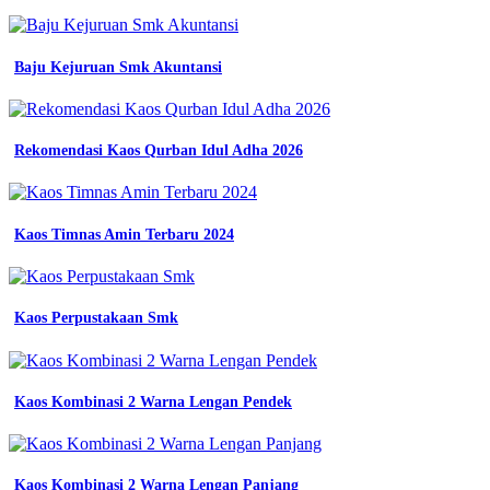
smk
promo
smk
2
Baju Kejuruan Smk Akuntansi
yogyakarta
seragam
Wearpack
smk
Rekomendasi Kaos Qurban Idul Adha 2026
2
salatiga
wearpack
smk
Kaos Timnas Amin Terbaru 2024
tbsm
wearpack
smk
konveksi
wijaya
Kaos Perpustakaan Smk
jual
wearpack
safety
seragam
Kaos Kombinasi 2 Warna Lengan Pendek
kerja
bengkel
seragam
kombin
Kaos Kombinasi 2 Warna Lengan Panjang