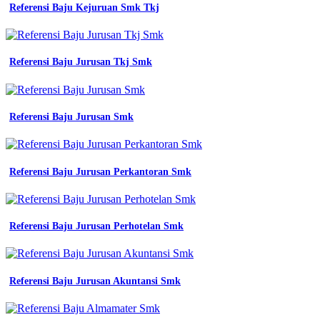
Referensi Baju Kejuruan Smk Tkj
Seragam
Kerja
-
Ulasan
Smk
Referensi Baju Jurusan Tkj Smk
Tunas
Grafika
Informatika
-
Referensi Baju Jurusan Smk
Baju
Jurusan
Kuliah
-
Referensi Baju Jurusan Perkantoran Smk
Model
Baju
Pdh
Organisasi
Referensi Baju Jurusan Perhotelan Smk
-
Desain
Kaos
Petani
-
Referensi Baju Jurusan Akuntansi Smk
Model
Almamater
Osis