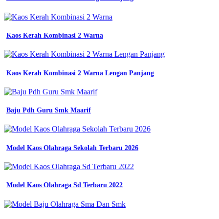
lengan
pendek
jual
seragam
Kaos Kerah Kombinasi 2 Warna
wearpack
werpak
wearpak
terusan
Wearpack
Kaos Kerah Kombinasi 2 Warna Lengan Panjang
Smk
2
sekolah
Baju Pdh Guru Smk Maarif
smk
stm
desain
bikin
Model Kaos Olahraga Sekolah Terbaru 2026
jaket
wearpack
jogja
no
1
Model Kaos Olahraga Sd Terbaru 2022
konveksi
kaos
jogja