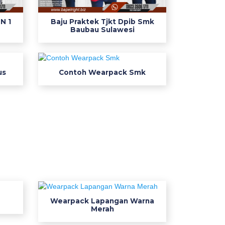
N 1
Baju Praktek Tjkt Dpib Smk
Baubau Sulawesi
us
Contoh Wearpack Smk
Wearpack Lapangan Warna
Merah