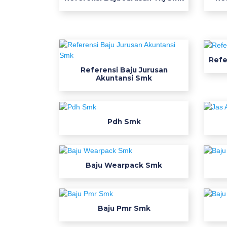
1
7
1
1
b
Refe
a
Referensi Baju Jurusan
Akuntansi Smk
p
e
l
r
Pdh Smk
i
g
h
Baju Wearpack Smk
t
d
e
s
Baju Pmr Smk
a
i