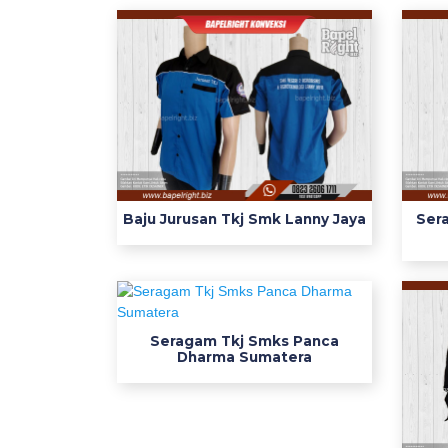
k
p
d
f
s
e
r
a
g
Baju Jurusan Tkj Smk Lanny Jaya
Ser
a
m
w
e
a
Seragam Tkj Smks Panca
Dharma Sumatera
r
p
a
c