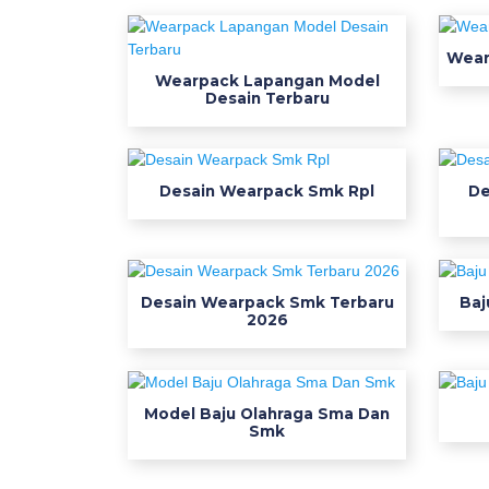
f
u
Wear
l
Wearpack Lapangan Model
l
Desain Terbaru
w
e
a
Desain Wearpack Smk Rpl
De
r
p
a
c
Desain Wearpack Smk Terbaru
Baj
k
2026
s
m
k
j
Model Baju Olahraga Sma Dan
Smk
e
r
s