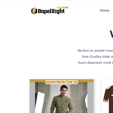
Home
d
Berikut ini adalah hasi
e
Smk Grafika tidak
s
Kami ditambah motif 
i
g
n
G
a
m
b
a