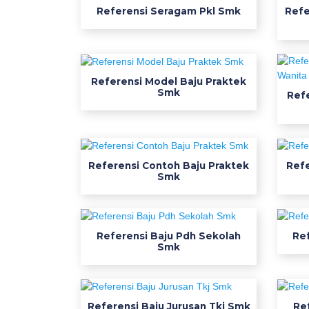
m
Referensi Seragam Pkl Smk
Refe
k
p
e
m
Referensi Model Baju Praktek
a
Smk
Refe
s
a
r
a
Referensi Contoh Baju Praktek
Ref
n
Smk
0
8
2
Referensi Baju Pdh Sekolah
Re
3
Smk
2
6
0
6
Referensi Baju Jurusan Tkj Smk
Re