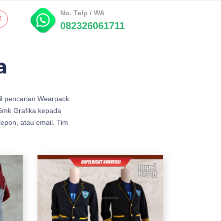
No. Telp / WA
082326061711
a
il pencarian Wearpack
Smk Grafika kepada
epon, atau email. Tim