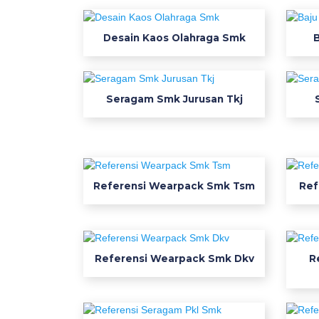
e
y
Desain Kaos Olahraga Smk
t
e
r
Seragam Smk Jurusan Tkj
k
i
n
i
w
Referensi Wearpack Smk Tsm
Ref
e
a
r
p
a
Referensi Wearpack Smk Dkv
R
c
k
s