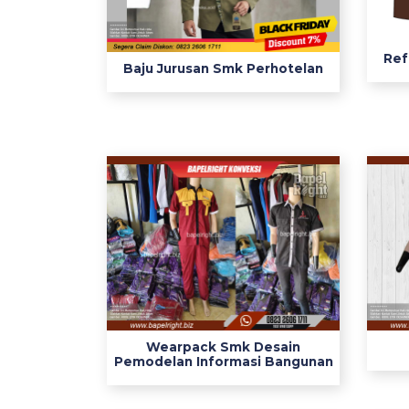
r
W
e
Ref
Baju Jurusan Smk Perhotelan
a
r
p
a
c
k
S
m
k
w
e
a
r
Wearpack Smk Desain
Pemodelan Informasi Bangunan
p
a
c