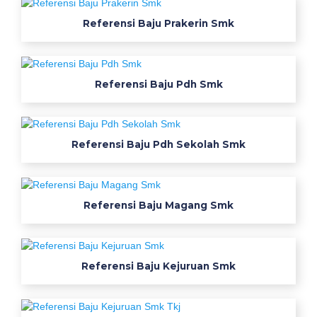
w
e
Referensi Baju Prakerin Smk
a
r
j
Referensi Baju Pdh Smk
u
a
l
t
Referensi Baju Pdh Sekolah Smk
e
r
b
Referensi Baju Magang Smk
a
r
u
m
Referensi Baju Kejuruan Smk
4
x
l