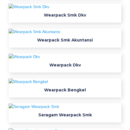
e
j
Wearpack Smk Dkv
a
r
p
l
Wearpack Smk Akuntansi
t
e
r
Wearpack Dkv
b
a
r
u
Wearpack Bengkel
b
a
p
Seragam Wearpack Smk
e
l