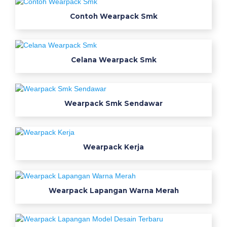
a
i
Contoh Wearpack Smk
a
l
m
Celana Wearpack Smk
a
m
a
t
Wearpack Smk Sendawar
e
r
w
Wearpack Kerja
e
a
r
p
Wearpack Lapangan Warna Merah
a
c
k