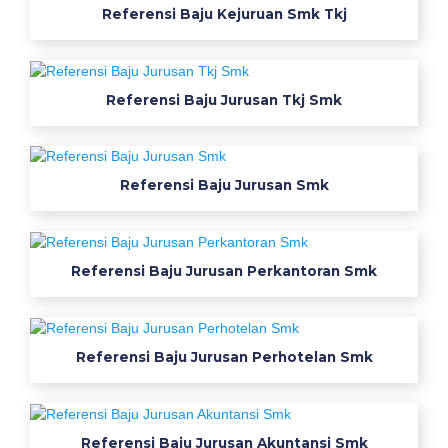
w
Referensi Baju Kejuruan Smk Tkj
e
a
r
Referensi Baju Jurusan Tkj Smk
p
a
c
k
Referensi Baju Jurusan Smk
s
a
f
Referensi Baju Jurusan Perkantoran Smk
e
t
y
w
Referensi Baju Jurusan Perhotelan Smk
e
a
r
Referensi Baju Jurusan Akuntansi Smk
p