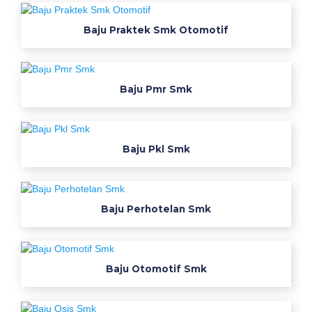
k
Baju Praktek Smk Otomotif
O
t
Baju Pmr Smk
o
m
o
Baju Pkl Smk
t
i
Baju Perhotelan Smk
f
W
Baju Otomotif Smk
e