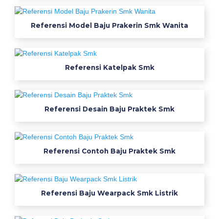
w
a
Referensi Model Baju Prakerin Smk Wanita
k
e
j
Referensi Katelpak Smk
u
r
u
a
Referensi Desain Baju Praktek Smk
n
m
o
Referensi Contoh Baju Praktek Smk
k
o
w
o
Referensi Baju Wearpack Smk Listrik
r
k