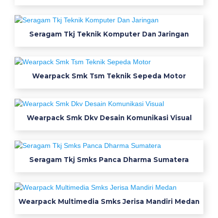
b
a
j
Seragam Tkj Teknik Komputer Dan Jaringan
u
j
u
Wearpack Smk Tsm Teknik Sepeda Motor
r
u
s
a
Wearpack Smk Dkv Desain Komunikasi Visual
n
j
u
a
Seragam Tkj Smks Panca Dharma Sumatera
l
s
e
Wearpack Multimedia Smks Jerisa Mandiri Medan
r
a