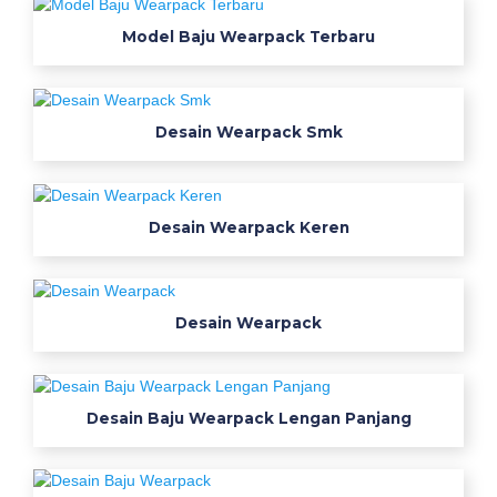
r
i
Model Baju Wearpack Terbaru
g
h
t
Desain Wearpack Smk
j
u
a
l
Desain Wearpack Keren
W
e
a
r
Desain Wearpack
p
a
c
Desain Baju Wearpack Lengan Panjang
k
s
m