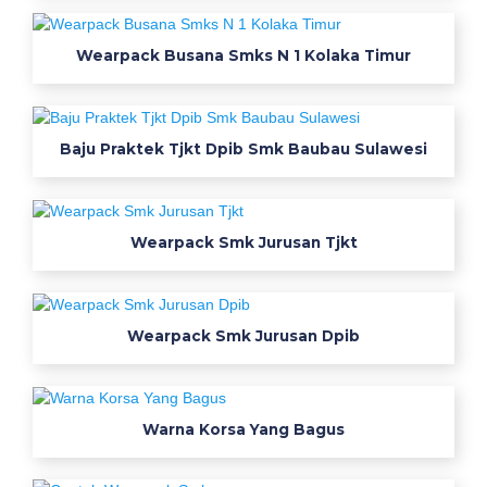
g
a
Wearpack Busana Smks N 1 Kolaka Timur
m
w
e
Baju Praktek Tjkt Dpib Smk Baubau Sulawesi
a
r
p
a
Wearpack Smk Jurusan Tjkt
c
k
f
Wearpack Smk Jurusan Dpib
o
t
o
p
Warna Korsa Yang Bagus
a
k