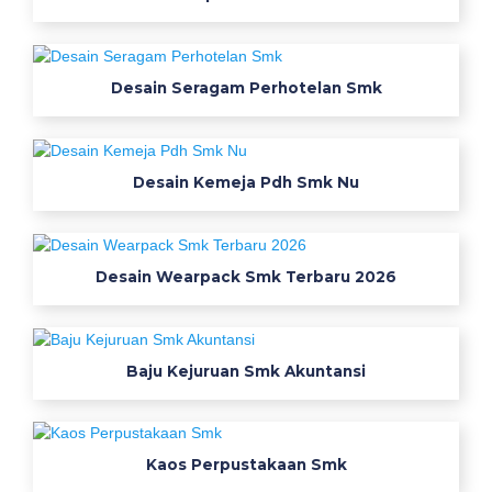
k
w
e
Desain Seragam Perhotelan Smk
a
r
p
a
Desain Kemeja Pdh Smk Nu
k
t
e
Desain Wearpack Smk Terbaru 2026
r
u
s
a
Baju Kejuruan Smk Akuntansi
n
s
e
Kaos Perpustakaan Smk
k