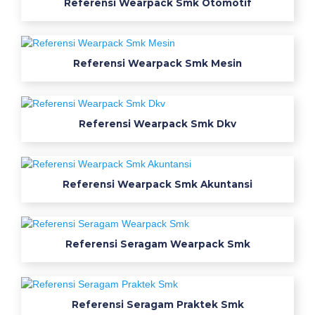
Referensi Wearpack Smk Otomotif
l
a
t
k
Referensi Wearpack Smk Mesin
a
p
a
l
Referensi Wearpack Smk Dkv
w
e
a
Referensi Wearpack Smk Akuntansi
r
p
a
c
Referensi Seragam Wearpack Smk
k
s
m
Referensi Seragam Praktek Smk
k