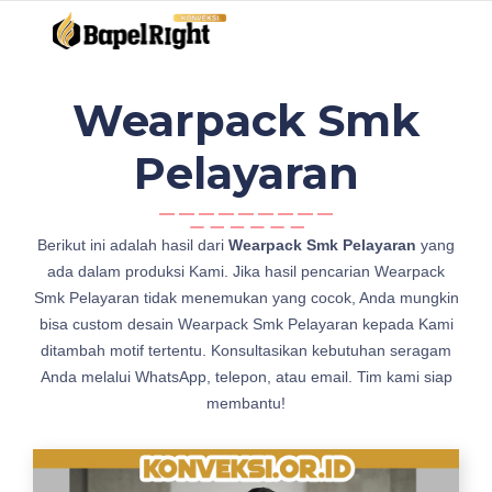
Wearpack Smk
Pelayaran
w
Berikut ini adalah hasil dari
Wearpack Smk Pelayaran
yang
e
ada dalam produksi Kami. Jika hasil pencarian Wearpack
a
Smk Pelayaran tidak menemukan yang cocok, Anda mungkin
r
bisa custom desain Wearpack Smk Pelayaran kepada Kami
p
ditambah motif tertentu. Konsultasikan kebutuhan seragam
a
Anda melalui WhatsApp, telepon, atau email. Tim kami siap
c
membantu!
k
W
e