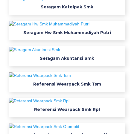
s
Seragam Katelpak Smk
a
f
e
Seragam Hw Smk Muhammadiyah Putri
t
y
d
i
Seragam Akuntansi Smk
s
t
r
Referensi Wearpack Smk Tsm
i
b
u
t
Referensi Wearpack Smk Rpl
o
r
a