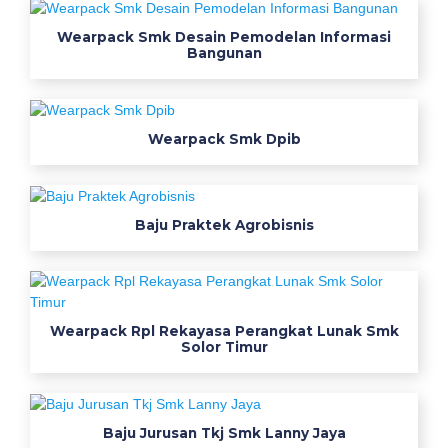
1
b
Wearpack Smk Desain Pemodelan Informasi
Bangunan
a
p
e
l
Wearpack Smk Dpib
r
i
g
h
Baju Praktek Agrobisnis
t
k
o
n
Wearpack Rpl Rekayasa Perangkat Lunak Smk
v
Solor Timur
e
k
s
Baju Jurusan Tkj Smk Lanny Jaya
i