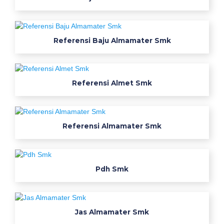
a
c
k
Referensi Baju Almamater Smk
l
a
n
g
Referensi Almet Smk
s
u
n
Referensi Almamater Smk
g
a
n
w
Pdh Smk
e
a
r
Jas Almamater Smk
p