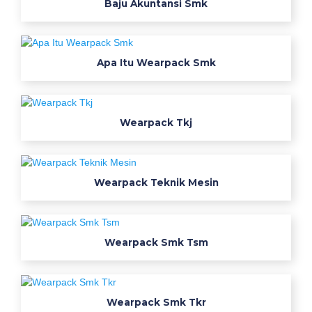
a
Baju Akuntansi Smk
y
a
Apa Itu Wearpack Smk
r
a
Wearpack Tkj
n
w
Wearpack Teknik Mesin
e
a
r
p
Wearpack Smk Tsm
a
c
k
s
Wearpack Smk Tkr