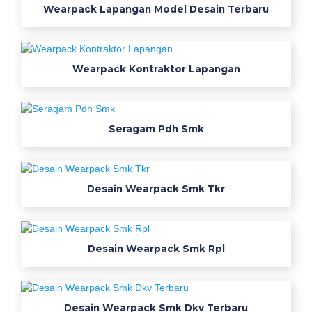
Wearpack Lapangan Model Desain Terbaru
s
m
k
p
Wearpack Kontraktor Lapangan
g
r
i
3
Seragam Pdh Smk
m
a
l
Desain Wearpack Smk Tkr
a
n
g
w
Desain Wearpack Smk Rpl
e
r
p
Desain Wearpack Smk Dkv Terbaru
a