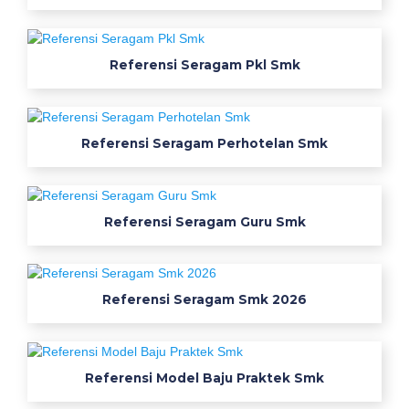
b
e
r
Referensi Seragam Pkl Smk
k
u
a
Referensi Seragam Perhotelan Smk
l
i
t
a
Referensi Seragam Guru Smk
s
u
n
t
Referensi Seragam Smk 2026
u
k
s
Referensi Model Baju Praktek Smk
i
s