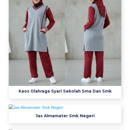
n
s
m
k
r
p
l
0
8
2
3
2
6
Kaos Olahraga Syari Sekolah Sma Dan Smk
0
6
1
Jas Almamater Smk Negeri
7
1