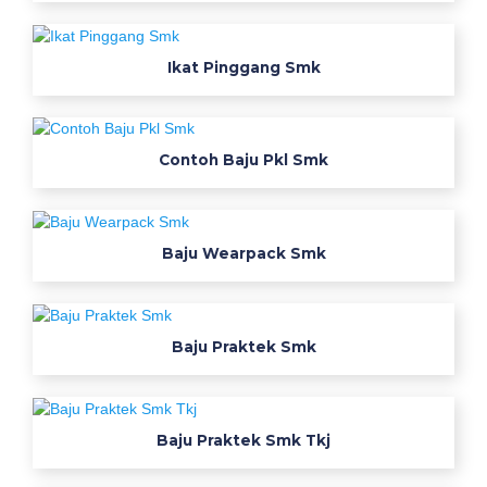
a
c
k
Ikat Pinggang Smk
W
e
Contoh Baju Pkl Smk
a
r
Baju Wearpack Smk
p
a
c
Baju Praktek Smk
k
S
Baju Praktek Smk Tkj
m