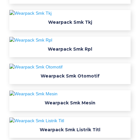
m
k
r
Wearpack Smk Tkj
p
l
b
a
Wearpack Smk Rpl
j
u
j
Wearpack Smk Otomotif
u
r
u
s
Wearpack Smk Mesin
a
n
k
Wearpack Smk Listrik Titl
e
m