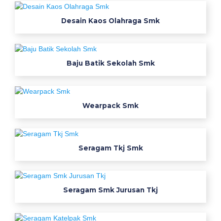
f
a
Desain Kaos Olahraga Smk
a
t
m
Baju Batik Sekolah Smk
e
m
a
k
Wearpack Smk
a
i
w
Seragam Tkj Smk
e
a
r
p
Seragam Smk Jurusan Tkj
a
c
k