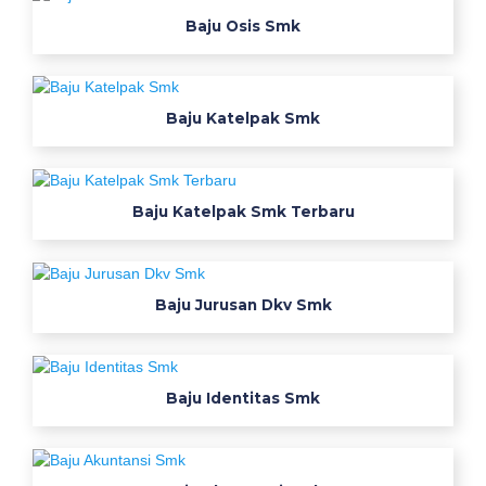
a
Baju Osis Smk
r
p
a
Baju Katelpak Smk
c
k
Baju Katelpak Smk Terbaru
S
m
Baju Jurusan Dkv Smk
k
P
Baju Identitas Smk
e
l