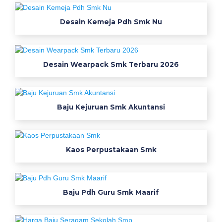
r
s
Desain Kemeja Pdh Smk Nu
e
r
a
Desain Wearpack Smk Terbaru 2026
g
a
m
b
Baju Kejuruan Smk Akuntansi
a
t
i
k
Kaos Perpustakaan Smk
s
e
k
Baju Pdh Guru Smk Maarif
o
l
a