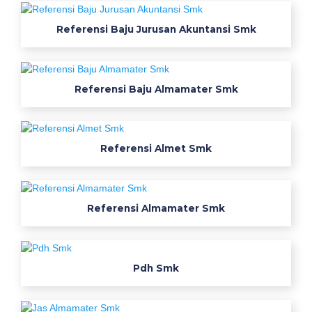
a
Referensi Baju Jurusan Akuntansi Smk
t
n
u
s
Referensi Baju Almamater Smk
a
n
t
a
Referensi Almet Smk
r
a
k
Referensi Almamater Smk
o
n
v
e
Pdh Smk
k
s