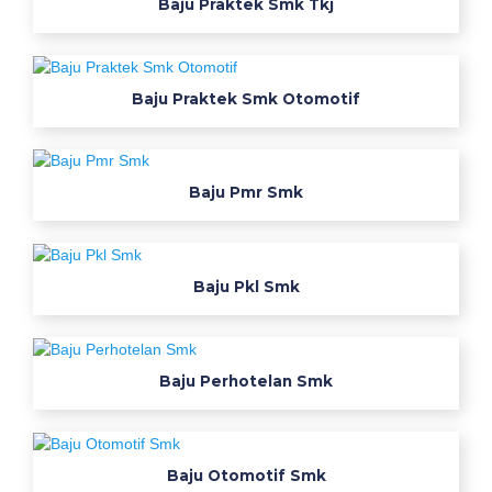
Baju Praktek Smk Tkj
i
i
n
d
Baju Praktek Smk Otomotif
r
a
m
Baju Pmr Smk
a
y
u
j
Baju Pkl Smk
a
w
a
b
Baju Perhotelan Smk
a
r
a
Baju Otomotif Smk
t