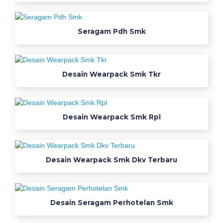
k
e
j
Seragam Pdh Smk
u
r
u
Desain Wearpack Smk Tkr
a
n
m
o
Desain Wearpack Smk Rpl
k
o
w
o
Desain Wearpack Smk Dkv Terbaru
r
k
w
Desain Seragam Perhotelan Smk
e
a