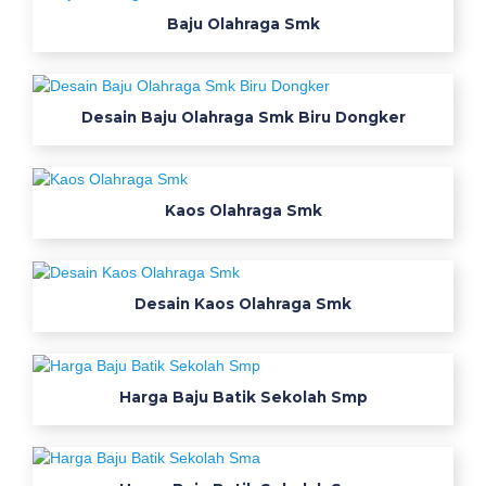
c
Baju Olahraga Smk
k
S
Desain Baju Olahraga Smk Biru Dongker
m
k
Kaos Olahraga Smk
G
r
a
Desain Kaos Olahraga Smk
f
i
Harga Baju Batik Sekolah Smp
k
a