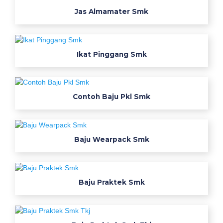
i
Jas Almamater Smk
v
e
n
d
Ikat Pinggang Smk
o
r
w
Contoh Baju Pkl Smk
e
a
r
p
Baju Wearpack Smk
a
c
k
s
Baju Praktek Smk
m
k
d