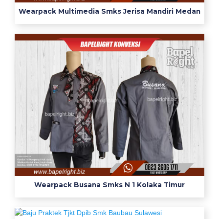
b
Wearpack Multimedia Smks Jerisa Mandiri Medan
e
n
g
k
e
l
m
e
k
a
n
i
k
s
m
Wearpack Busana Smks N 1 Kolaka Timur
k
o
u