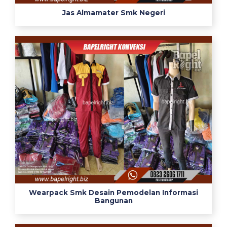
o
Jas Almamater Smk Negeri
b
e
r
2
0
2
3
s
h
o
p
e
e
j
u
Wearpack Smk Desain Pemodelan Informasi
Bangunan
a
l
j