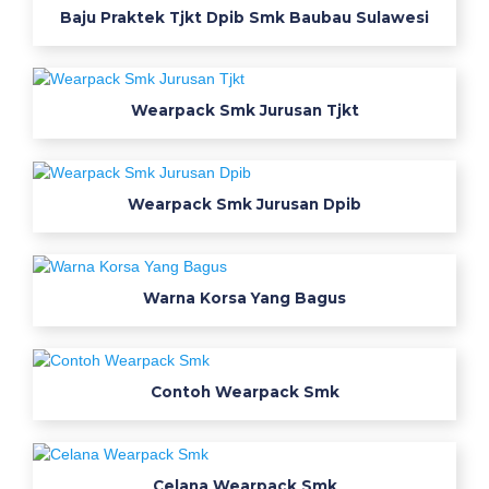
t
Baju Praktek Tjkt Dpib Smk Baubau Sulawesi
d
o
o
Wearpack Smk Jurusan Tjkt
r
w
e
a
Wearpack Smk Jurusan Dpib
r
p
a
Warna Korsa Yang Bagus
c
k
s
m
Contoh Wearpack Smk
k
b
e
Celana Wearpack Smk
r