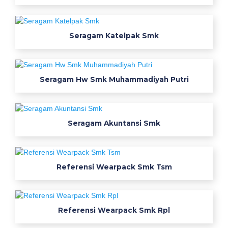
a
r
Seragam Katelpak Smk
g
a
Seragam Hw Smk Muhammadiyah Putri
o
l
a
Seragam Akuntansi Smk
h
r
a
Referensi Wearpack Smk Tsm
g
a
g
r
Referensi Wearpack Smk Rpl
o