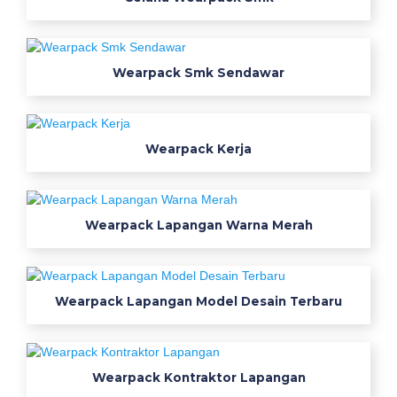
k
u
a
Wearpack Smk Sendawar
l
i
t
a
Wearpack Kerja
s
u
n
Wearpack Lapangan Warna Merah
t
u
k
s
Wearpack Lapangan Model Desain Terbaru
i
s
w
Wearpack Kontraktor Lapangan
a