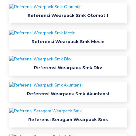
s
i
r
Referensi Wearpack Smk Otomotif
k
a
i
Referensi Wearpack Smk Mesin
n
s
e
r
Referensi Wearpack Smk Dkv
a
g
a
Referensi Wearpack Smk Akuntansi
m
b
a
t
Referensi Seragam Wearpack Smk
i
k