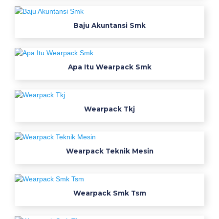
e
a
r
Baju Akuntansi Smk
p
a
c
Apa Itu Wearpack Smk
k
s
m
k
Wearpack Tkj
b
a
j
Wearpack Teknik Mesin
u
p
r
a
Wearpack Smk Tsm
k
t