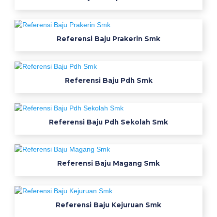
1
a
d
i
Referensi Baju Prakerin Smk
w
e
r
Referensi Baju Pdh Smk
n
a
b
a
Referensi Baju Pdh Sekolah Smk
j
u
s
Referensi Baju Magang Smk
e
r
a
g
Referensi Baju Kejuruan Smk
a