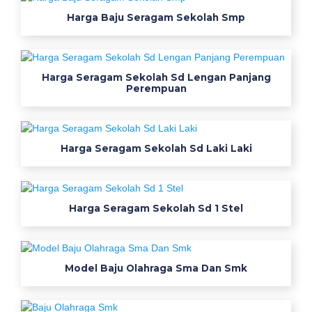
h
Harga Baju Seragam Sekolah Smp
s
e
r
Harga Seragam Sekolah Sd Lengan Panjang
a
Perempuan
g
a
m
Harga Seragam Sekolah Sd Laki Laki
W
e
Harga Seragam Sekolah Sd 1 Stel
a
r
p
Model Baju Olahraga Sma Dan Smk
a