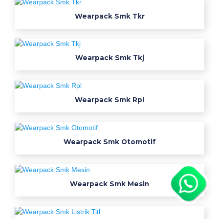
e
Wearpack Smk Tkr
k
s
e
r
Wearpack Smk Tkj
a
g
a
m
Wearpack Smk Rpl
j
u
r
Wearpack Smk Otomotif
u
s
a
n
Wearpack Smk Mesin
s
m
k