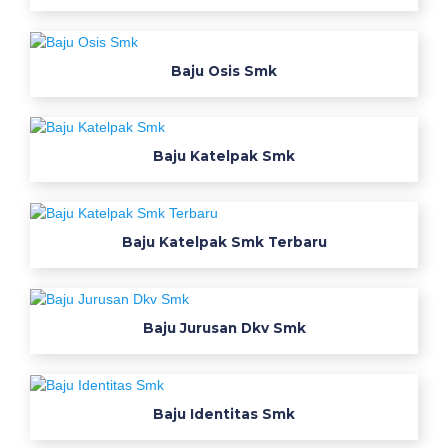
n
u
s
Baju Osis Smk
a
n
t
Baju Katelpak Smk
a
r
a
k
Baju Katelpak Smk Terbaru
o
n
v
Baju Jurusan Dkv Smk
e
k
s
i
Baju Identitas Smk
w