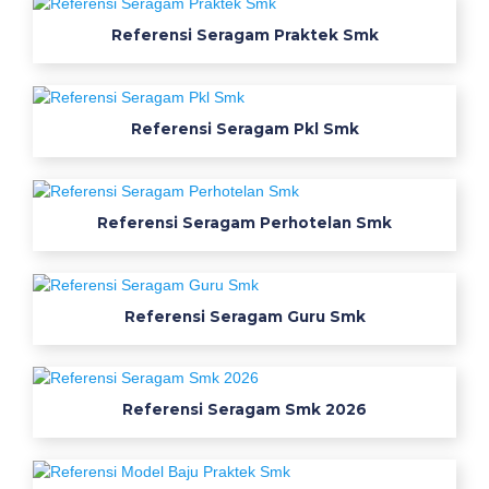
v
Referensi Seragam Praktek Smk
e
n
d
o
Referensi Seragam Pkl Smk
r
w
e
a
Referensi Seragam Perhotelan Smk
r
p
a
Referensi Seragam Guru Smk
c
k
s
m
Referensi Seragam Smk 2026
k
d
i