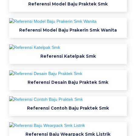
Referensi Model Baju Praktek Smk
b
a
n
j
Referensi Model Baju Prakerin Smk Wanita
a
r
W
Referensi Katelpak Smk
e
a
r
p
Referensi Desain Baju Praktek Smk
a
c
k
s
Referensi Contoh Baju Praktek Smk
m
k
n
Referensi Baju Wearpack Smk Listrik