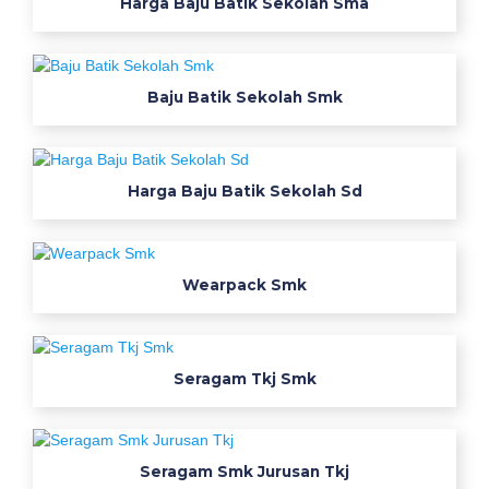
Harga Baju Batik Sekolah Sma
W
e
a
Baju Batik Sekolah Smk
r
p
Harga Baju Batik Sekolah Sd
a
c
Wearpack Smk
k
S
Seragam Tkj Smk
m
k
H
Seragam Smk Jurusan Tkj