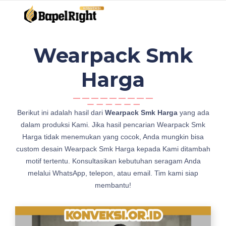
Wearpack Smk
Harga
j
Berikut ini adalah hasil dari
Wearpack Smk Harga
yang ada
u
dalam produksi Kami. Jika hasil pencarian Wearpack Smk
a
Harga tidak menemukan yang cocok, Anda mungkin bisa
l
custom desain Wearpack Smk Harga kepada Kami ditambah
W
motif tertentu. Konsultasikan kebutuhan seragam Anda
e
melalui WhatsApp, telepon, atau email. Tim kami siap
a
membantu!
r
p
a