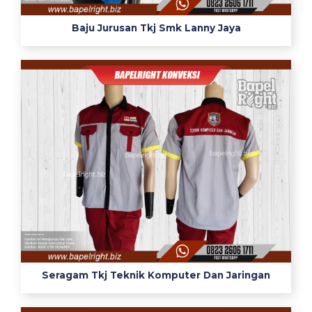
w
Baju Jurusan Tkj Smk Lanny Jaya
e
r
p
a
k
w
e
a
r
p
a
k
t
e
r
Seragam Tkj Teknik Komputer Dan Jaringan
u
s