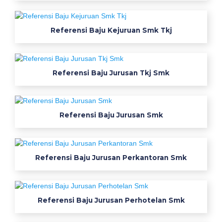
m
k
e
Referensi Baju Kejuruan Smk Tkj
r
j
a
Referensi Baju Jurusan Tkj Smk
a
b
u
a
Referensi Baju Jurusan Smk
b
u
j
Referensi Baju Jurusan Perkantoran Smk
a
w
a
b
Referensi Baju Jurusan Perhotelan Smk
a
r