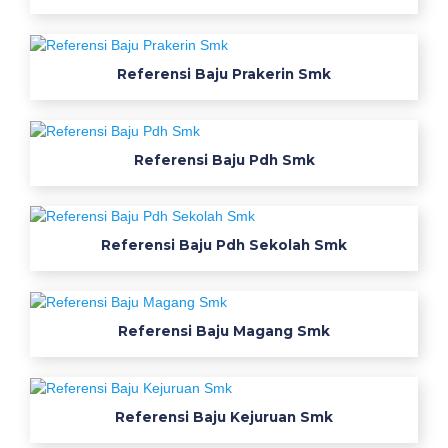
w
e
a
Referensi Baju Prakerin Smk
r
p
a
c
Referensi Baju Pdh Smk
k
s
m
Referensi Baju Pdh Sekolah Smk
k
b
e
r
Referensi Baju Magang Smk
k
u
a
l
Referensi Baju Kejuruan Smk
i