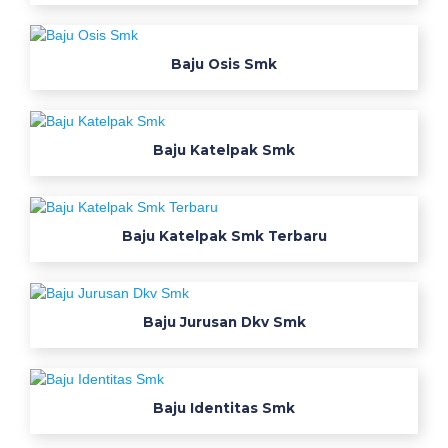
e
r
i
Baju Osis Smk
m
a
a
n
Baju Katelpak Smk
m
a
h
Baju Katelpak Smk Terbaru
a
s
i
s
Baju Jurusan Dkv Smk
w
a
b
Baju Identitas Smk
a
r