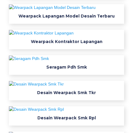
r
a
Wearpack Lapangan Model Desain Terbaru
n
g
s
e
Wearpack Kontraktor Lapangan
k
o
l
Seragam Pdh Smk
a
h
k
u
Desain Wearpack Smk Tkr
k
e
b
Desain Wearpack Smk Rpl
a
n
g