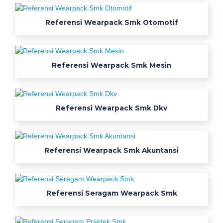
e
x
Referensi Wearpack Smk Otomotif
m
a
Referensi Wearpack Smk Mesin
c
o
Referensi Wearpack Smk Dkv
S
e
m
Referensi Wearpack Smk Akuntansi
a
r
Referensi Seragam Wearpack Smk
a