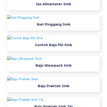
m
Jas Almamater Smk
p
1
k
Ikat Pinggang Smk
e
j
u
r
Contoh Baju Pkl Smk
u
a
n
m
Baju Wearpack Smk
o
k
o
Baju Praktek Smk
w
o
r
k
Baju Praktek Smk Tkj