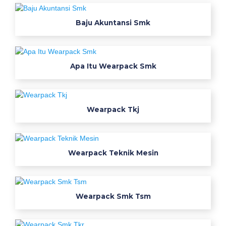
u
s
Baju Akuntansi Smk
t
t
t
e
Apa Itu Wearpack Smk
x
t
i
Wearpack Tkj
l
e
b
a
Wearpack Teknik Mesin
n
d
u
Wearpack Smk Tsm
n
g
s