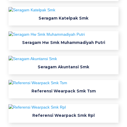
e
a
Seragam Katelpak Smk
r
p
Seragam Hw Smk Muhammadiyah Putri
a
c
Seragam Akuntansi Smk
k
S
Referensi Wearpack Smk Tsm
m
k
T
Referensi Wearpack Smk Rpl