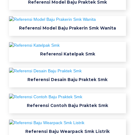
h
Referensi Model Baju Praktek Smk
s
m
k
Referensi Model Baju Prakerin Smk Wanita
t
e
x
m
Referensi Katelpak Smk
a
c
o
Referensi Desain Baju Praktek Smk
s
e
m
a
Referensi Contoh Baju Praktek Smk
r
a
n
g
Referensi Baju Wearpack Smk Listrik