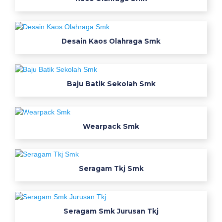
c
k
Desain Kaos Olahraga Smk
S
m
k
Baju Batik Sekolah Smk
T
e
Wearpack Smk
l
k
Seragam Tkj Smk
o
m
Seragam Smk Jurusan Tkj
W