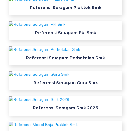
n
Referensi Seragam Praktek Smk
g
m
Referensi Seragam Pkl Smk
a
n
a
j
Referensi Seragam Perhotelan Smk
e
m
e
n
Referensi Seragam Guru Smk
s
e
k
Referensi Seragam Smk 2026
o
l
a