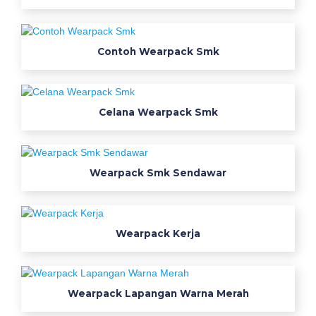
a
r
a
Contoh Wearpack Smk
n
g
s
m
Celana Wearpack Smk
k
t
e
Wearpack Smk Sendawar
x
m
a
c
Wearpack Kerja
o
s
e
m
Wearpack Lapangan Warna Merah
a