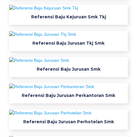
t
a
Referensi Baju Kejuruan Smk Tkj
s
u
n
t
Referensi Baju Jurusan Tkj Smk
u
k
s
Referensi Baju Jurusan Smk
i
s
w
a
Referensi Baju Jurusan Perkantoran Smk
W
e
a
Referensi Baju Jurusan Perhotelan Smk
r
p