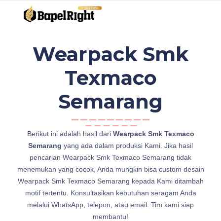
Wearpack Smk
Texmaco
Semarang
d
Berikut ini adalah hasil dari
Wearpack Smk Texmaco
i
Semarang
yang ada dalam produksi Kami. Jika hasil
W
pencarian Wearpack Smk Texmaco Semarang tidak
e
menemukan yang cocok, Anda mungkin bisa custom desain
a
Wearpack Smk Texmaco Semarang kepada Kami ditambah
r
motif tertentu. Konsultasikan kebutuhan seragam Anda
p
melalui WhatsApp, telepon, atau email. Tim kami siap
a
membantu!