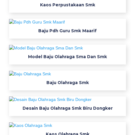
a
Kaos Perpustakaan Smk
r
b
e
r
Baju Pdh Guru Smk Maarif
s
a
m
Model Baju Olahraga Sma Dan Smk
a
W
e
Baju Olahraga Smk
a
r
Desain Baju Olahraga Smk Biru Dongker
p
a
Kaos Olahraga Smk