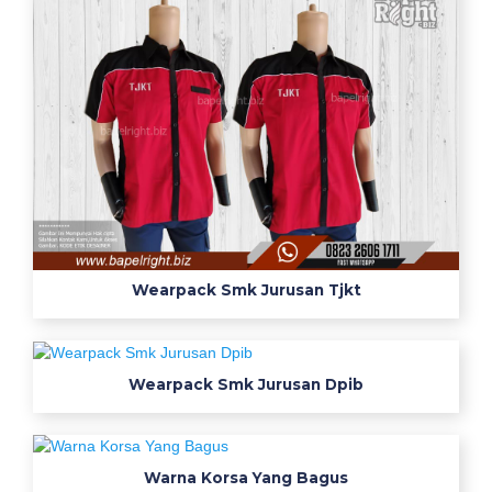
r
a
g
a
m
s
m
k
t
e
x
Wearpack Smk Jurusan Tjkt
m
a
c
Wearpack Smk Jurusan Dpib
o
s
e
m
Warna Korsa Yang Bagus