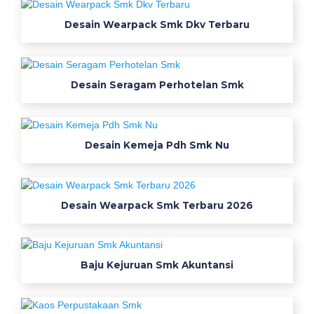
g
Desain Wearpack Smk Dkv Terbaru
a
a
n
k
Desain Seragam Perhotelan Smk
u
b
e
Desain Kemeja Pdh Smk Nu
r
b
a
g
Desain Wearpack Smk Terbaru 2026
i
b
e
Baju Kejuruan Smk Akuntansi
l
a
j