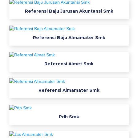
a
c
Referensi Baju Jurusan Akuntansi Smk
k
j
u
r
Referensi Baju Almamater Smk
u
s
a
Referensi Almet Smk
n
t
k
j
Referensi Almamater Smk
b
a
t
Pdh Smk
i
k
s