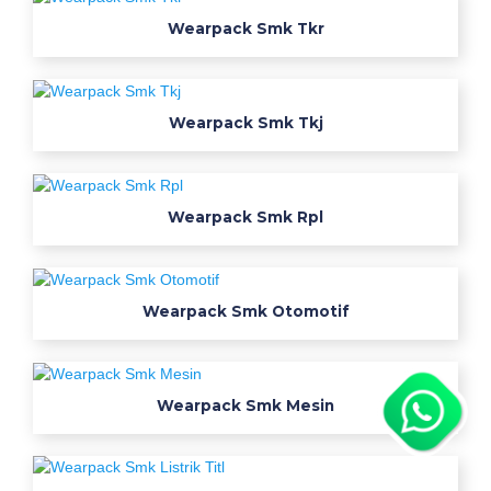
m
Wearpack Smk Tkr
k
t
e
Wearpack Smk Tkj
x
m
a
c
Wearpack Smk Rpl
o
a
r
t
Wearpack Smk Otomotif
i
k
e
Wearpack Smk Mesin
l
s
m