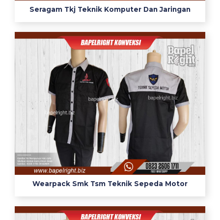
m
Seragam Tkj Teknik Komputer Dan Jaringan
k
t
e
x
m
a
c
o
s
e
m
a
r
a
n
Wearpack Smk Tsm Teknik Sepeda Motor
g
i
n