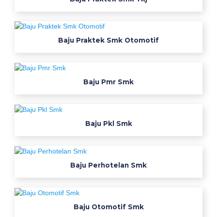
w
e
a
Baju Praktek Smk Otomotif
r
s
o
s
Baju Pmr Smk
i
a
l
Baju Pkl Smk
i
s
a
s
Baju Perhotelan Smk
i
p
e
n
Baju Otomotif Smk