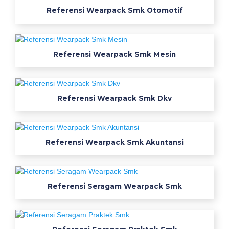
m
Referensi Wearpack Smk Otomotif
w
e
a
Referensi Wearpack Smk Mesin
r
p
a
c
Referensi Wearpack Smk Dkv
k
c
o
v
Referensi Wearpack Smk Akuntansi
e
r
a
Referensi Seragam Wearpack Smk
l
l
s
a