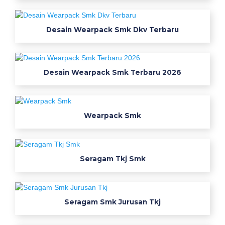
y
p
Desain Wearpack Smk Dkv Terbaru
r
o
y
e
Desain Wearpack Smk Terbaru 2026
k
w
e
Wearpack Smk
a
r
p
a
Seragam Tkj Smk
c
k
t
Seragam Smk Jurusan Tkj
b
s