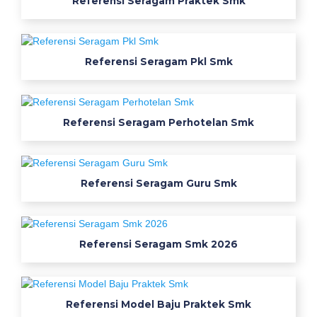
Referensi Seragam Praktek Smk
f
e
t
Referensi Seragam Pkl Smk
y
d
i
4
Referensi Seragam Perhotelan Smk
j
e
n
Referensi Seragam Guru Smk
i
s
w
e
Referensi Seragam Smk 2026
a
r
p
a
Referensi Model Baju Praktek Smk