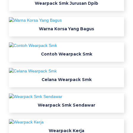
p
Wearpack Smk Jurusan Dpib
a
c
k
Warna Korsa Yang Bagus
m
i
t
r
Contoh Wearpack Smk
a
p
e
Celana Wearpack Smk
s
a
n
b
Wearpack Smk Sendawar
i
k
i
n
Wearpack Kerja