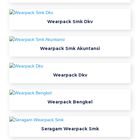
E
l
Wearpack Smk Dkv
e
k
t
Wearpack Smk Akuntansi
r
o
Wearpack Dkv
n
i
Wearpack Bengkel
k
a
Seragam Wearpack Smk
w