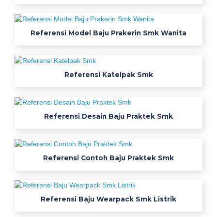
c
k
b
Referensi Model Baju Prakerin Smk Wanita
e
r
d
a
Referensi Katelpak Smk
s
a
r
Referensi Desain Baju Praktek Smk
k
a
n
f
Referensi Contoh Baju Praktek Smk
u
n
g
Referensi Baju Wearpack Smk Listrik
s
i