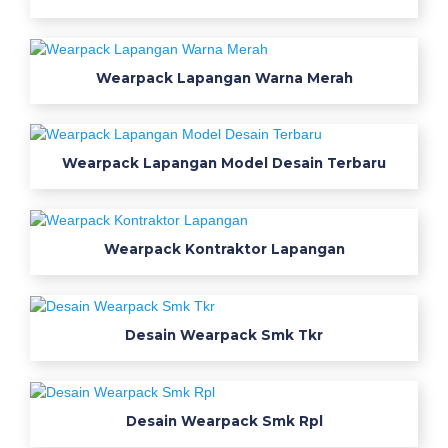
c
e
t
Wearpack Lapangan Warna Merah
a
k
s
e
Wearpack Lapangan Model Desain Terbaru
r
a
g
Wearpack Kontraktor Lapangan
a
m
s
e
Desain Wearpack Smk Tkr
c
u
r
Desain Wearpack Smk Rpl
i
t