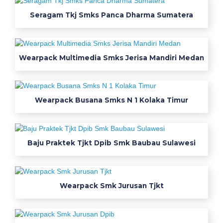
r
Seragam Tkj Smks Panca Dharma Sumatera
u
m
a
Wearpack Multimedia Smks Jerisa Mandiri Medan
h
j
a
h
Wearpack Busana Smks N 1 Kolaka Timur
i
t
b
a
Baju Praktek Tjkt Dpib Smk Baubau Sulawesi
j
u
w
Wearpack Smk Jurusan Tjkt
e
a
r