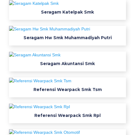
m
k
Seragam Katelpak Smk
o
n
v
e
Seragam Hw Smk Muhammadiyah Putri
k
s
i
Seragam Akuntansi Smk
b
a
j
u
Referensi Wearpack Smk Tsm
s
e
r
Referensi Wearpack Smk Rpl
a
g
a