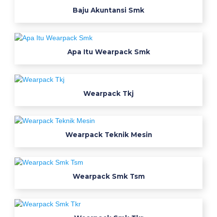
r
Baju Akuntansi Smk
p
a
Apa Itu Wearpack Smk
c
k
Wearpack Tkj
T
b
Wearpack Teknik Mesin
s
m
W
Wearpack Smk Tsm
e
a