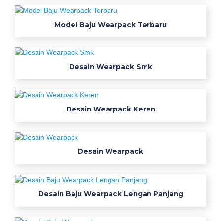
e
a
Model Baju Wearpack Terbaru
r
p
a
c
Desain Wearpack Smk
k
w
o
r
Desain Wearpack Keren
k
w
e
Desain Wearpack
a
r
p
a
Desain Baju Wearpack Lengan Panjang
c
k