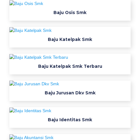
w
e
Baju Osis Smk
a
r
p
a
Baju Katelpak Smk
c
k
d
Baju Katelpak Smk Terbaru
i
r
e
c
Baju Jurusan Dkv Smk
t
W
Baju Identitas Smk
e
a