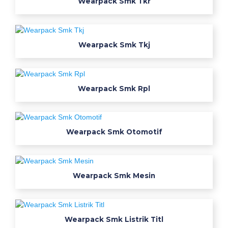
Wearpack Smk Tkr
r
p
Wearpack Smk Tkj
a
c
Wearpack Smk Rpl
k
T
e
Wearpack Smk Otomotif
k
n
Wearpack Smk Mesin
i
k
Wearpack Smk Listrik Titl