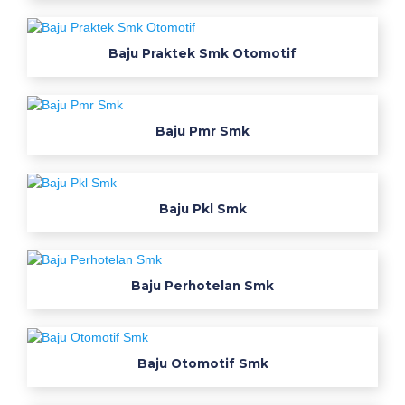
z
e
Baju Praktek Smk Otomotif
n
e
w
e
Baju Pmr Smk
s
t
m
Baju Pkl Smk
4
x
l
s
Baju Perhotelan Smk
a
f
e
Baju Otomotif Smk
t
y