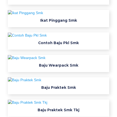
a
r
p
Ikat Pinggang Smk
a
k
p
a
Contoh Baju Pkl Smk
k
a
i
Baju Wearpack Smk
a
n
k
e
Baju Praktek Smk
r
j
a
s
Baju Praktek Smk Tkj
i