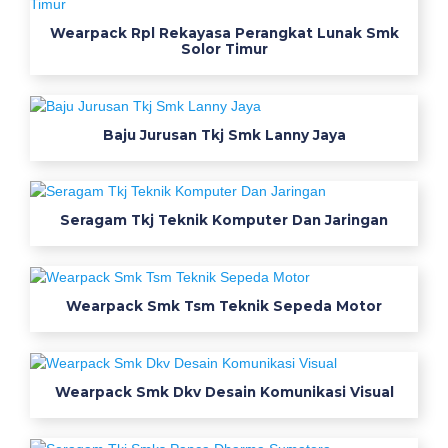
e
Wearpack Rpl Rekayasa Perangkat Lunak Smk
r
Solor Timur
a
g
a
m
Baju Jurusan Tkj Smk Lanny Jaya
e
n
g
Seragam Tkj Teknik Komputer Dan Jaringan
i
n
e
e
Wearpack Smk Tsm Teknik Sepeda Motor
r
i
n
Wearpack Smk Dkv Desain Komunikasi Visual
g
d
i