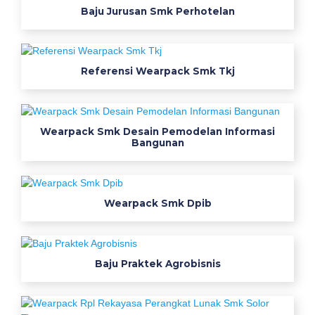
p
Baju Jurusan Smk Perhotelan
a
c
k
T
Referensi Wearpack Smk Tkj
e
k
n
Wearpack Smk Desain Pemodelan Informasi
i
Bangunan
k
O
t
Wearpack Smk Dpib
o
m
o
t
Baju Praktek Agrobisnis
i
f
s