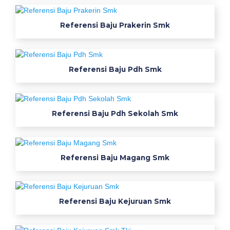
n
y
Referensi Baju Prakerin Smk
a
t
o
k
Referensi Baju Pdh Smk
o
k
a
Referensi Baju Pdh Sekolah Smk
i
n
s
u
Referensi Baju Magang Smk
r
a
b
Referensi Baju Kejuruan Smk
a
y
a