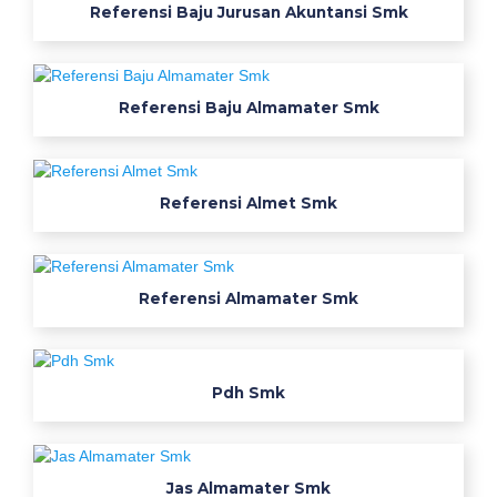
s
Referensi Baju Jurusan Akuntansi Smk
a
n
s
Referensi Baju Almamater Smk
e
r
a
g
Referensi Almet Smk
a
m
m
Referensi Almamater Smk
e
k
a
n
Pdh Smk
i
k
w
e
Jas Almamater Smk