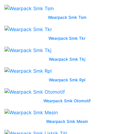
wijaya
cv
Wearpack Smk Tsm
wahana
rejeki
wearpack
Wearpack Smk Tkr
smk
dan
wearpack
Wearpack Smk Tkj
kerja
jual
kemeja
Wearpack Smk Rpl
wearpack
sekolah
smk
Wearpack Smk Otomotif
seragam
komunitas
Wearpack Smk Mesin
Wearpack