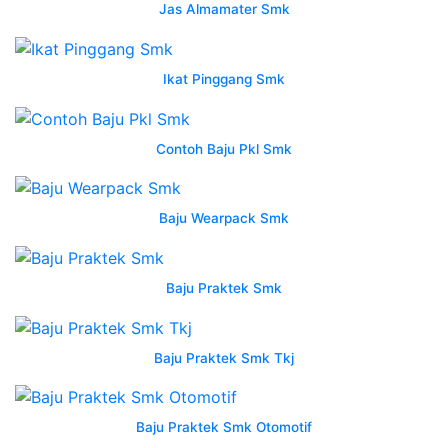
apa
Jas Almamater Smk
itu
wearpack
fungsi
Ikat Pinggang Smk
jenis
dan
tips
Contoh Baju Pkl Smk
merawatnya
vendor
Baju Wearpack Smk
wearpack
smk
di
Baju Praktek Smk
indramayu
jawa
barat
Baju Praktek Smk Tkj
nusantara
konveksi
logo
Baju Praktek Smk Otomotif