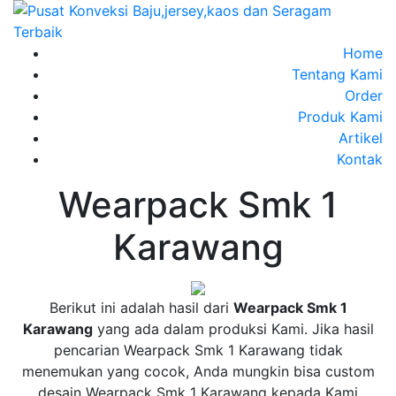
Home
Tentang Kami
Order
Produk Kami
Artikel
Kontak
Wearpack Smk 1
Karawang
jual
Berikut ini adalah hasil dari
Wearpack Smk 1
Wearpack
Karawang
yang ada dalam produksi Kami. Jika hasil
Smk
pencarian Wearpack Smk 1 Karawang tidak
Kuliner
menemukan yang cocok, Anda mungkin bisa custom
wearpack
desain Wearpack Smk 1 Karawang kepada Kami