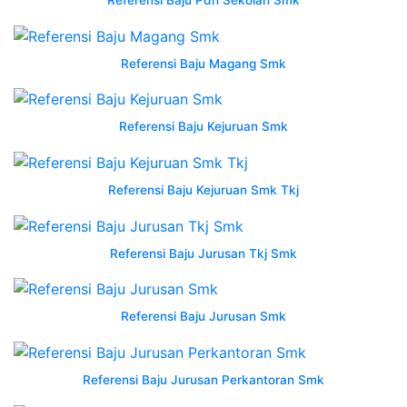
Referensi Baju Pdh Sekolah Smk
honda
kalimantan
selatan
Referensi Baju Magang Smk
nusantara
full
wearpack
Referensi Baju Kejuruan Smk
smk
0823
2606
Referensi Baju Kejuruan Smk Tkj
1711
bapelright
desain
Referensi Baju Jurusan Tkj Smk
wearpack
smk
tkr
Referensi Baju Jurusan Smk
desain
seragam
Referensi Baju Jurusan Perkantoran Smk
baju
jurusan