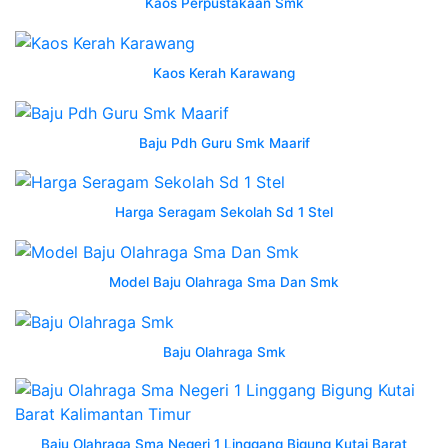
Kaos Perpustakaan Smk
Kejuruan
baju
Kaos Kerah Karawang
lapangan
kaos
vendor
Baju Pdh Guru Smk Maarif
1606
1118
jual
Harga Seragam Sekolah Sd 1 Stel
baju
wearpack
coverall
Model Baju Olahraga Sma Dan Smk
safety
indramayu
jual
Baju Olahraga Smk
desain
wearpack
smk
harga
Baju Olahraga Sma Negeri 1 Linggang Bigung Kutai Barat