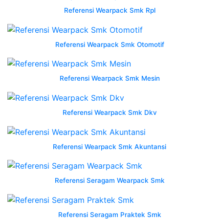
banjar
Referensi Wearpack Smk Rpl
jawa
Wearpack
Referensi Wearpack Smk Otomotif
smk
wearpack
jurusan
Referensi Wearpack Smk Mesin
smk
barat
nusantara
Referensi Wearpack Smk Dkv
konveksi
vendor
wearpack
Referensi Wearpack Smk Akuntansi
smk
di
indramayu
Referensi Seragam Wearpack Smk
jawa
barat
nusantara
Referensi Seragam Praktek Smk