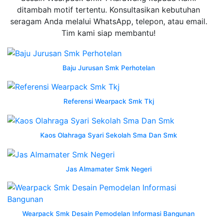
jurusan
ditambah motif tertentu. Konsultasikan kebutuhan
agribisnis
seragam Anda melalui WhatsApp, telepon, atau email.
tanaman
Tim kami siap membantu!
smkn
pertanian
karawang
Baju Jurusan Smk Perhotelan
jual
wearpack
Referensi Wearpack Smk Tkj
jurusan
jas
hadroh
Kaos Olahraga Syari Sekolah Sma Dan Smk
wearpack
smk
tunas
Jas Almamater Smk Negeri
harapan
pati
agribisnis
pengolahan
Wearpack Smk Desain Pemodelan Informasi Bangunan