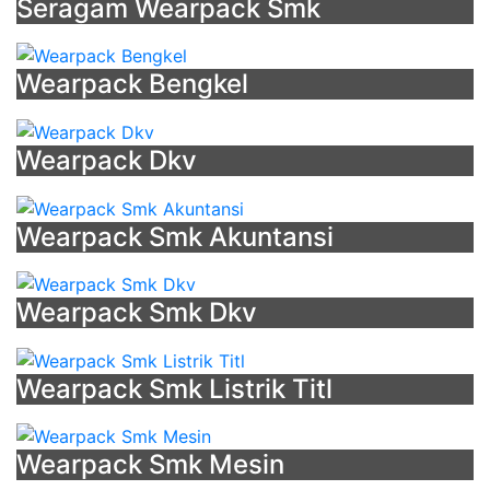
Seragam Wearpack Smk
-
Bahan
Desain
Wearpack Bengkel
Jersey
-
Toko
Wearpack Dkv
Olahraga
Temanggung
-
Wearpack Smk Akuntansi
Warna
Biru
-
Wearpack Smk Dkv
Kemeja
Almamater
-
Wearpack Smk Listrik Titl
Batik
Sd
Tulungagung
Wearpack Smk Mesin
-