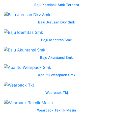
baju
Baju Katelpak Smk Terbaru
jurusan
kemeja
rpl
Baju Jurusan Dkv Smk
terbaru
bapelright
jual
Baju Identitas Smk
seragam
sekolah
Baju Akuntansi Smk
wearpack
sekolah
smk
Apa Itu Wearpack Smk
atasan
po
shopee
Wearpack Tkj
seragam
wearpack
smk
Wearpack Teknik Mesin
konveksi