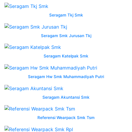
jurusan
smk
Seragam Tkj Smk
promo
jual
wearpack
Seragam Smk Jurusan Tkj
safety
baju
otomotif
Seragam Katelpak Smk
Harga
Pdh
Seragam Hw Smk Muhammadiyah Putri
baju
mekanik
montir
Seragam Akuntansi Smk
bengkel
vendor
wearpack
Referensi Wearpack Smk Tsm
smk
di