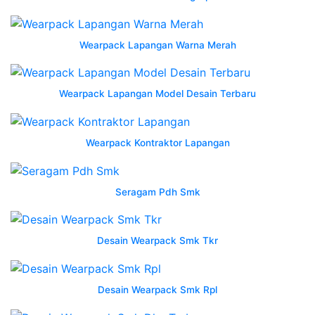
warna
ungu
Wearpack Lapangan Warna Merah
berkualitas
untuk
kinerja
Wearpack Lapangan Model Desain Terbaru
maksimal
konveksi
5
Wearpack Kontraktor Lapangan
kelebihan
wearpack
sebagai
Seragam Pdh Smk
seragam
kerja
konveksi
Desain Wearpack Smk Tkr
karawang
termurah
dan
Desain Wearpack Smk Rpl
terbaik