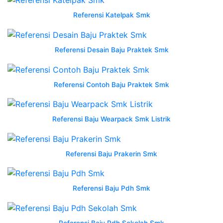
seragam
konveksi
Referensi Katelpak Smk
wearpack
smk
Referensi Desain Baju Praktek Smk
di
banjarmasin
kalimantan
Referensi Contoh Baju Praktek Smk
selatan
nusantara
konveksi
Referensi Baju Wearpack Smk Listrik
wearpack
smk
di
Referensi Baju Prakerin Smk
banjarmasin
model
baju
Referensi Baju Pdh Smk
jersey
wearpack
smk