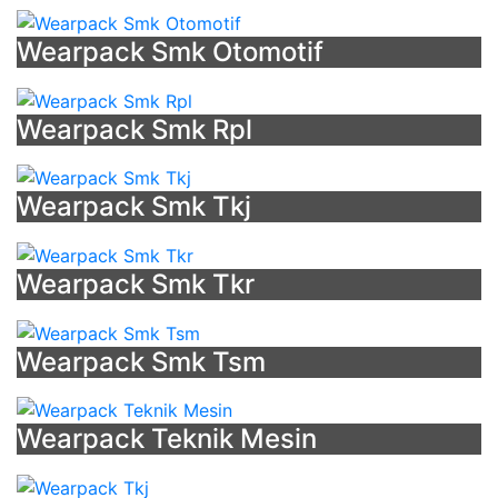
Desain
Baju
Wearpack Smk Otomotif
Kantor
Modern
Wearpack Smk Rpl
-
Template
Desain
Wearpack Smk Tkj
Almamater
-
Pdh
Wearpack Smk Tkr
Bem
Ui
-
Wearpack Smk Tsm
Apa
Itu
Baju
Wearpack Teknik Mesin
Pdh
Pramuka