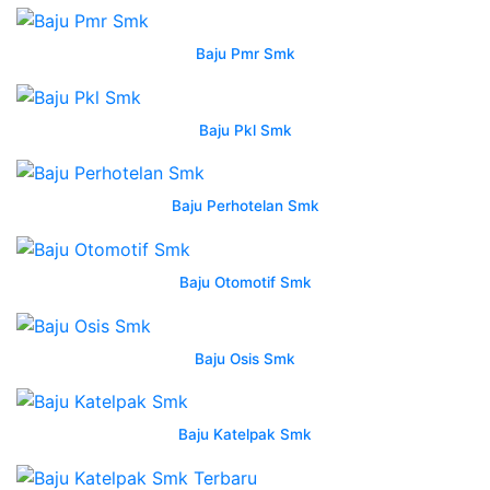
Jersey
Custom
Baju Pmr Smk
Murah
Tangerang
smk
Baju Pkl Smk
negeri
1
karawang
Baju Perhotelan Smk
jawa
barat
ruang
Baju Otomotif Smk
logo
smkn
1
Baju Osis Smk
karawang
karawang
wearpack
Baju Katelpak Smk
smk
rpl