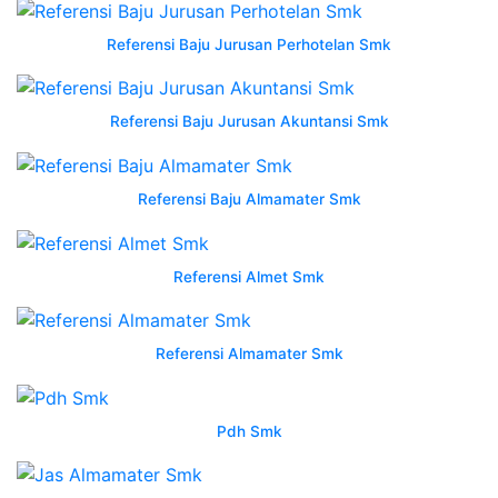
terbaru
Referensi Baju Jurusan Perhotelan Smk
wearpack
Wearpack
Smk
Referensi Baju Jurusan Akuntansi Smk
Itu
Apa
safety
Referensi Baju Almamater Smk
indonesia
may
2023
Referensi Almet Smk
wearpack
smk
baju
Referensi Almamater Smk
praktek
seragam
jurusan
Pdh Smk
smk
promo