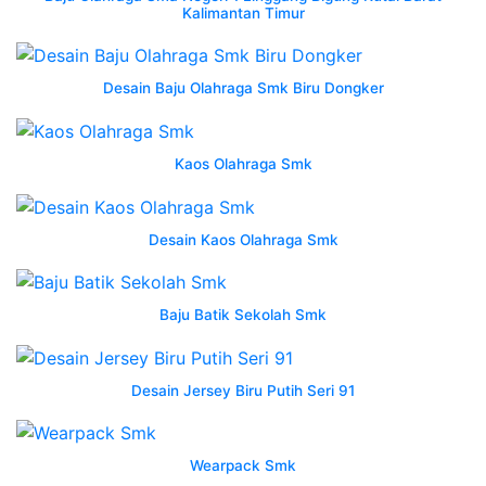
Kalimantan Timur
terbaik
termurah
oktober
Desain Baju Olahraga Smk Biru Dongker
2023
shopee
jual
Kaos Olahraga Smk
wearpack
jurusan
tkj
Desain Kaos Olahraga Smk
smkn
3
karawang
Baju Batik Sekolah Smk
shopee
indonesia
wearpack
Desain Jersey Biru Putih Seri 91
smk
baju
praktek
Wearpack Smk
seragam