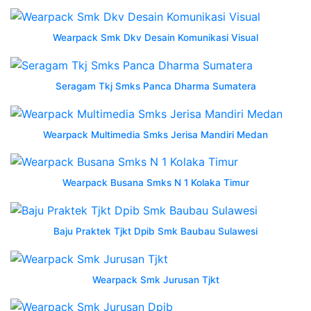
smk
berkualitas
Wearpack Smk Dkv Desain Komunikasi Visual
untuk
siswa
kejuruan
Seragam Tkj Smks Panca Dharma Sumatera
mokoworkwear
wearpack
smk
Wearpack Multimedia Smks Jerisa Mandiri Medan
itu
Wearpack
Wearpack Busana Smks N 1 Kolaka Timur
Smk
1
Baju Praktek Tjkt Dpib Smk Baubau Sulawesi
Batam
Wearpack
Wearpack Smk Jurusan Tjkt
Smk