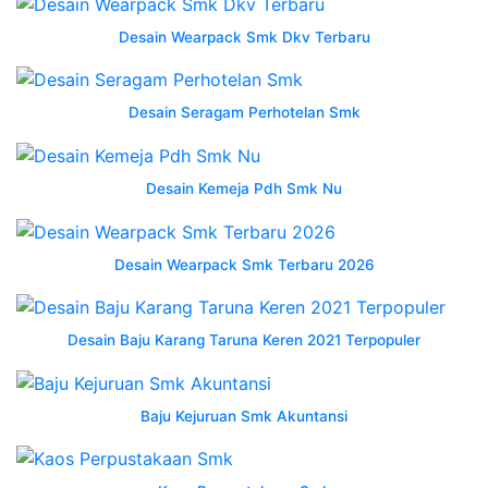
ozza
konveksi
Desain Wearpack Smk Dkv Terbaru
jual
seragam
wearpack
Desain Seragam Perhotelan Smk
werpak
wearpak
terusan
Desain Kemeja Pdh Smk Nu
sekolah
smk
stm
Desain Wearpack Smk Terbaru 2026
desain
terbaik
Desain Baju Karang Taruna Keren 2021 Terpopuler
0813
wearpack
smk
Baju Kejuruan Smk Akuntansi
1
Wearpack