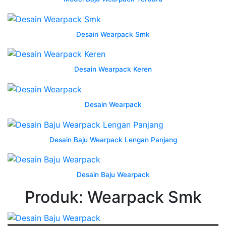
grosir
kaos
olahraga
Desain Wearpack Smk
Jersey
Kekinian
-
Desain Wearpack Keren
Cara
Membuat
Desain Wearpack
Desain
Baju
Lapangan
Desain Baju Wearpack Lengan Panjang
Dengan
Corel
Draw
Desain Baju Wearpack
X7
-
Produk: Wearpack Smk
Atribut
Pramuka