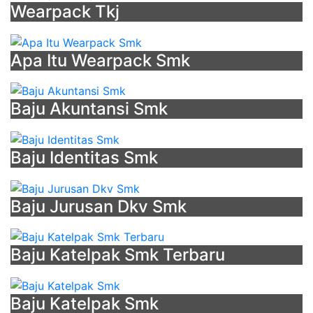
-
Wearpack Tkj
Jersey
Custom
Murah
Apa Itu Wearpack Smk
Singkawang
-
Baju
Baju Akuntansi Smk
Jurusan
Dkv
Smk
Baju Identitas Smk
-
Motif
Seragam
Baju Jurusan Dkv Smk
Kerja
-
Baju Katelpak Smk Terbaru
Almet
Biru
Dongker
Baju Katelpak Smk
Univ