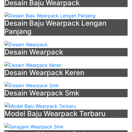
Lengkap
Desain Baju Wearpack
Smk
-
Jersey
Desain Baju Wearpack Lengan
Bola
Panjang
Warna
Coklat
-
Desain Wearpack
Seragam
Olahraga
Desain Wearpack Keren
Smp
-
Baju
Desain Wearpack Smk
Model
Pdh
-
Model Baju Wearpack Terbaru
Smp
Batik
Surakarta