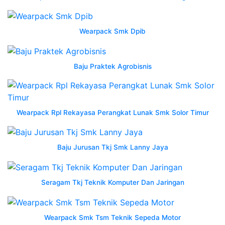
hasil
pertanian
smk
Wearpack Smk Dpib
produsen
wearpack
mekanik
Baju Praktek Agrobisnis
di
karawang
jawa
barat
Wearpack Rpl Rekayasa Perangkat Lunak Smk Solor Timur
nusantara
konveksi
contoh
Baju Jurusan Tkj Smk Lanny Jaya
jersey
printing
portal
Seragam Tkj Teknik Komputer Dan Jaringan
umkm
guru
Wearpack Smk Tsm Teknik Sepeda Motor
wearpack