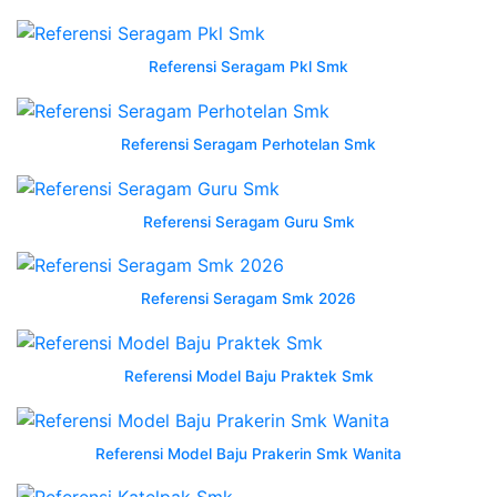
konveksi
produsen
wearpack
Referensi Seragam Pkl Smk
sekolah
di
bandung
Referensi Seragam Perhotelan Smk
barat
jawa
barat
Referensi Seragam Guru Smk
Wearpack
Sekolah
Smk
Referensi Seragam Smk 2026
nusantara
konveksi
Referensi Model Baju Praktek Smk
seragam
wearpack
smk
Referensi Model Baju Prakerin Smk Wanita
konveksi