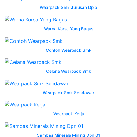
1
Wearpack Smk Jurusan Dpib
Karawang
Warna Korsa Yang Bagus
apa
fungsi
dan
Contoh Wearpack Smk
jenisnya
untuk
siswa
Celana Wearpack Smk
kejuruan
wearpack
kerja
Wearpack Smk Sendawar
industri
Wearpack
smk
Wearpack Kerja
jurusan
tkj
nama
Sambas Minerals Mining Dpn 01