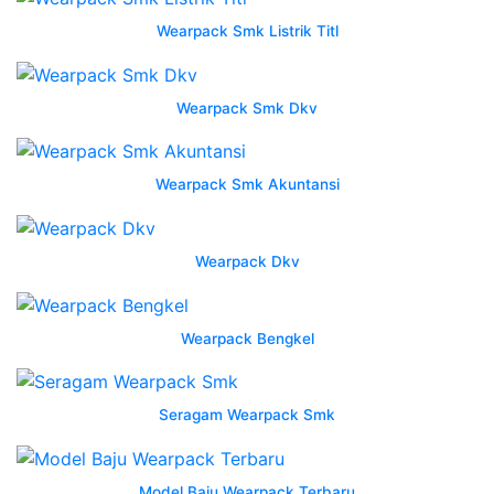
Sekolah
Wearpack Smk Listrik Titl
Wearpack
Smk
Wearpack Smk Dkv
1
Karawang
Wearpack Smk Akuntansi
seragam
tkj
Wearpack Dkv
wearpack
smk
baju
Wearpack Bengkel
praktek
seragam
jurusan
Seragam Wearpack Smk
smk
promo
Model Baju Wearpack Terbaru