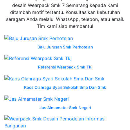
Salatiga
desain Wearpack Smk 7 Semarang kepada Kami
hpwa
ditambah motif tertentu. Konsultasikan kebutuhan
0852di2622di4122
seragam Anda melalui WhatsApp, telepon, atau email.
tempat
Tim kami siap membantu!
pesan
wearpack
engineering
Baju Jurusan Smk Perhotelan
semarang
jual
Referensi Wearpack Smk Tkj
seragam
wearpack
desain
Kaos Olahraga Syari Sekolah Sma Dan Smk
kaos
study
tour
Jas Almamater Smk Negeri
wearpack
rpl
werpak