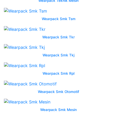
Wearpack Teknik Mesin
wearpack
las
semarang
Wearpack Smk Tsm
tribun
jualbeli
pesan
Wearpack Smk Tkr
kaos
promosi
murah
Wearpack Smk Tkj
vendor
kaos
promosi
Wearpack Smk Rpl
kaos
olahraga
pusat
Wearpack Smk Otomotif
no
hp
wa
Wearpack Smk Mesin
0852