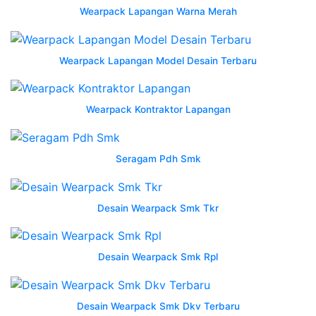
bahan
Wearpack Lapangan Warna Merah
seragam
kerja
Wearpack Lapangan Model Desain Terbaru
8448
tempat
pemesanan
Wearpack Kontraktor Lapangan
jual
terbaru
m
Seragam Pdh Smk
4xl
wearpack
safety
Desain Wearpack Smk Tkr
wearpack
langsungan
wearpack
Desain Wearpack Smk Rpl
wearpack
smk
berkualitas
Desain Wearpack Smk Dkv Terbaru