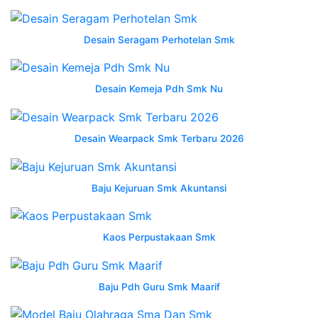
untuk
siswa
kejuruan
Desain Seragam Perhotelan Smk
mokoworkwear
wearpack
k3
Desain Kemeja Pdh Smk Nu
semarang
tribun
jualbeli
Desain Wearpack Smk Terbaru 2026
wearpack
safety
indonesia
Baju Kejuruan Smk Akuntansi
may
2023
Kaos Perpustakaan Smk
jual
wearpack
smk
Baju Pdh Guru Smk Maarif
5
batam