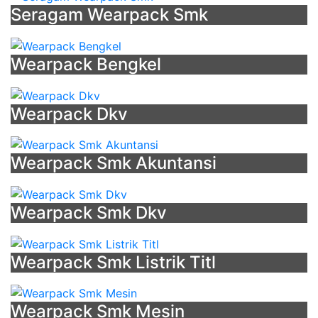
Baju
Seragam Wearpack Smk
Pfh
-
Toko
Wearpack Bengkel
Baju
Olahraga
Pontianak
Wearpack Dkv
-
Contoh
Baju
Wearpack Smk Akuntansi
Tni
Lapangan
-
Wearpack Smk Dkv
Jenis
Jenis
Wearpack Smk Listrik Titl
Warna
-
Jersey
Wearpack Smk Mesin
Army