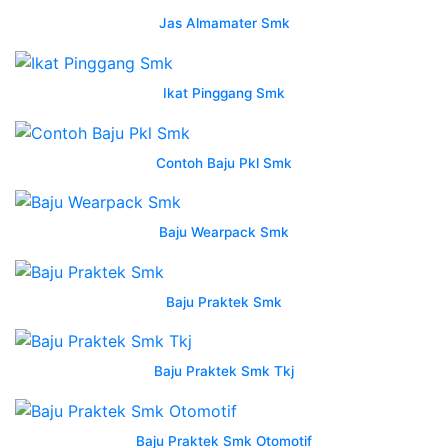
logo
Jas Almamater Smk
smk
7
semarang
Ikat Pinggang Smk
40
koleksi
gambar
Contoh Baju Pkl Smk
wearpack
safety
indonesia
Baju Wearpack Smk
may
Wearpack
Smk
Baju Praktek Smk
Rus
2023
Baju Praktek Smk Tkj
wearpack
smk
custom
Baju Praktek Smk Otomotif
bapelright