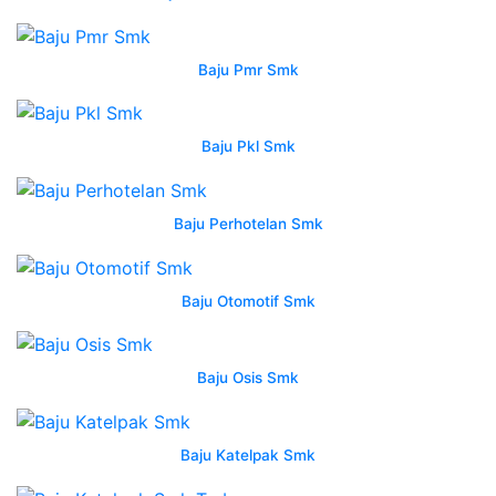
konveksi
smkn
Baju Pmr Smk
7
semarang
pkl
Baju Pkl Smk
smk
download
logo
Baju Perhotelan Smk
smk
negeri
7
Baju Otomotif Smk
semarang
mas
vian
Baju Osis Smk
wearpack
smk
rpl
Baju Katelpak Smk
baju