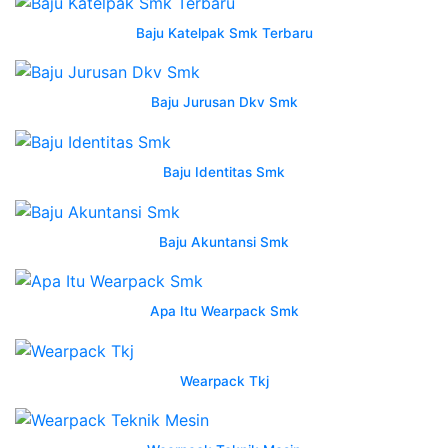
jurusan
kemeja
Baju Katelpak Smk Terbaru
rpl
terbaru
bapelright
Baju Jurusan Dkv Smk
full
wearpack
Baju Identitas Smk
Batik
Sd
Kelas
Baju Akuntansi Smk
4
smk
0823
Apa Itu Wearpack Smk
2606
1711
bapelright
Wearpack Tkj
desain
konveksi