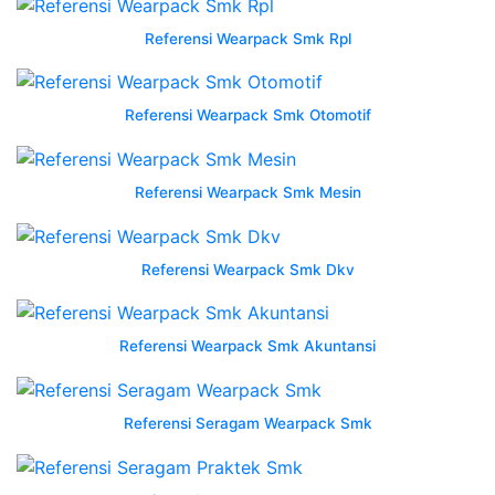
jualbeli
Referensi Wearpack Smk Rpl
no
hp
wa
Referensi Wearpack Smk Otomotif
0852
2622
4122
Referensi Wearpack Smk Mesin
tempat
pesan
wearpack
Referensi Wearpack Smk Dkv
pertamina
sesuai
Referensi Wearpack Smk Akuntansi
Seragam
Kerja
Miniso
Referensi Seragam Wearpack Smk
jabatan
jual
seragam