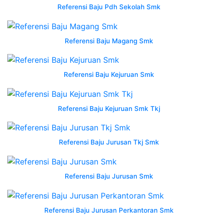
2
Referensi Baju Pdh Sekolah Smk
Yogyakarta
jual
Referensi Baju Magang Smk
seragam
wearpack
werpak
Referensi Baju Kejuruan Smk
wearpak
terusan
sekolah
Referensi Baju Kejuruan Smk Tkj
smk
stm
desain
Referensi Baju Jurusan Tkj Smk
wearpack
pln
semarang
Referensi Baju Jurusan Smk
tribun
jualbeli
seragam
Referensi Baju Jurusan Perkantoran Smk