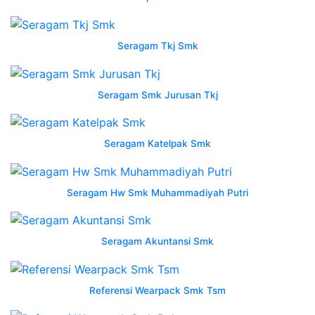
wearpack
guru
semarang
Seragam Tkj Smk
tribun
jualbeli
wearpack
Seragam Smk Jurusan Tkj
hoodie
semarang
tribun
Seragam Katelpak Smk
jualbeli
wearpack
safety
Seragam Hw Smk Muhammadiyah Putri
indonesia
may
2023
Seragam Akuntansi Smk
wearpack
jumpsuit
semarang
Referensi Wearpack Smk Tsm
tribun