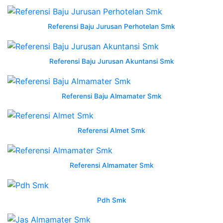
wearpack
smk
konveksi
Referensi Baju Jurusan Perhotelan Smk
seragam
baju
Referensi Baju Jurusan Akuntansi Smk
pdh
maron
wearpack
Referensi Baju Almamater Smk
smk
perhotelan
wearpack
Referensi Almet Smk
smk
rpl
baju
Referensi Almamater Smk
jurusan
kemeja
rpl
Pdh Smk
terbaru
bapelright