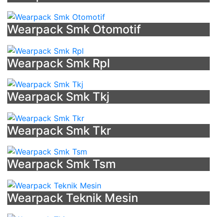
Design
-
Wearpack Smk Otomotif
Topi
Pdh
-
Wearpack Smk Rpl
Batik
Sd
Tut
Wearpack Smk Tkj
Wuri
-
Batik
Wearpack Smk Tkr
Keris
Jakarta
Anak
Wearpack Smk Tsm
Sekolah
-
Desain
Wearpack Teknik Mesin
Baju
Lapangan