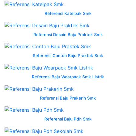
jualbeli
wearpack
Referensi Katelpak Smk
smk
itu
Referensi Desain Baju Praktek Smk
apa
fungsi
dan
Referensi Contoh Baju Praktek Smk
jenisnya
untuk
siswa
Referensi Baju Wearpack Smk Listrik
kejuruan
wearpack
osis
Referensi Baju Prakerin Smk
semarang
tribun
jualbeli
Referensi Baju Pdh Smk
Wearpack
Smk