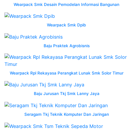
wearpak
Wearpack Smk Desain Pemodelan Informasi Bangunan
terusan
sekolah
smk
Wearpack Smk Dpib
stm
desain
produksi
Baju Praktek Agrobisnis
jaket
wearpack
semarang
konveksi
Wearpack Rpl Rekayasa Perangkat Lunak Smk Solor Timur
jogja
custom
jaket
Baju Jurusan Tkj Smk Lanny Jaya
wearpack
semarang
no
Seragam Tkj Teknik Komputer Dan Jaringan
1
konveksi