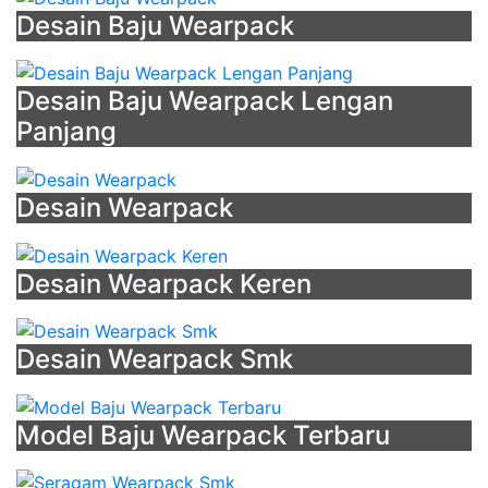
Desain Baju Wearpack
-
Kaos
Smp
Desain Baju Wearpack Lengan
-
Panjang
Template
Baju
Pdh
Desain Wearpack
-
Toko
Baju
Desain Wearpack Keren
Olahraga
Samarinda
-
Desain Wearpack Smk
Contoh
Desain
Jaket
Model Baju Wearpack Terbaru
Olahraga
-