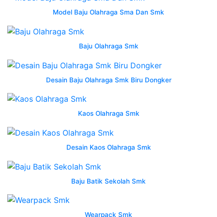
Wearpack
Model Baju Olahraga Sma Dan Smk
Smk
5
Baju Olahraga Smk
Surakarta
seragam
Desain Baju Olahraga Smk Biru Dongker
kerja
teknisi
Kaos Olahraga Smk
desain
wearpack
smk
Desain Kaos Olahraga Smk
harga
terbaik
termurah
Baju Batik Sekolah Smk
oktober
2023
shopee
Wearpack Smk