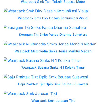
Wearpack Smk Tsm Teknik Sepeda Motor
semarang
kualitas
wearpack
Wearpack Smk Dkv Desain Komunikasi Visual
ini
dia
wearpack
Seragam Tkj Smks Panca Dharma Sumatera
baju
safety
dan
Wearpack Multimedia Smks Jerisa Mandiri Medan
coverall
Wearpack
Wearpack Busana Smks N 1 Kolaka Timur
Smk
5
Baju Praktek Tjkt Dpib Smk Baubau Sulawesi
Surakarta
Wearpack
Wearpack Smk Jurusan Tjkt