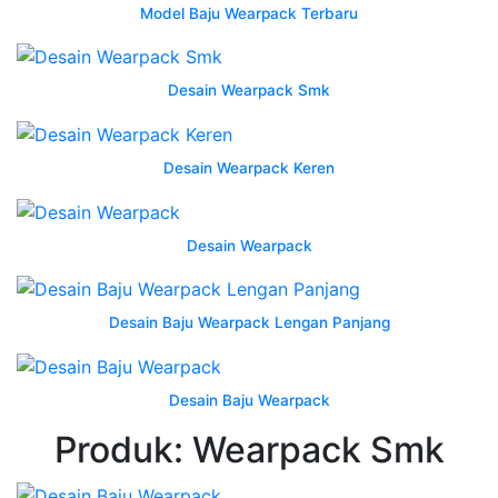
Model Baju Wearpack Terbaru
Sd
Merah
-
Desain Wearpack Smk
Pakaian
Koperasi
Merah
Desain Wearpack Keren
Putih
-
Desain
Desain Wearpack
Jaket
Pdh
-
Desain Baju Wearpack Lengan Panjang
Sragam
Osis
Smk
Desain Baju Wearpack
-
Produk: Wearpack Smk
Smkn
1
Parindu