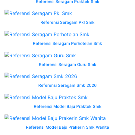
Referensi Seragam Praktek Smk
sekolah
wearpack
sekolah
Referensi Seragam Pkl Smk
smk
atasan
po
Referensi Seragam Perhotelan Smk
shopee
Wearpack
smk
Referensi Seragam Guru Smk
3
salatiga
wearpack
Referensi Seragam Smk 2026
smk
3
salatiga
Referensi Model Baju Praktek Smk
wearpack
kapal
semarang
Referensi Model Baju Prakerin Smk Wanita
tribun