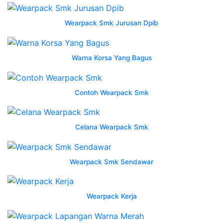
Smk
7
Wearpack Smk Jurusan Dpib
Semarang
Warna Korsa Yang Bagus
berkualitas
tinggi
dari
Contoh Wearpack Smk
konveksi
semarang
moko
Celana Wearpack Smk
tlp
wa
0813
Wearpack Smk Sendawar
9366
Wearpack
smk
Wearpack Kerja
2
surakarta