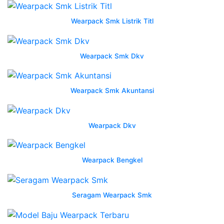
2622
4122
Wearpack Smk Listrik Titl
menerima
pesanan
wearpack
Wearpack Smk Dkv
kapal
semarang
by
Wearpack Smk Akuntansi
Jas
Almameter
Wearpack Dkv
-
Desain
Baju
Wearpack Bengkel
Kerja
Lapangan
Pria
Seragam Wearpack Smk
-
Batik