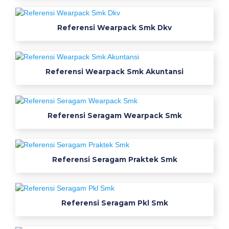
m
k
Referensi Wearpack Smk Dkv
o
n
v
e
Referensi Wearpack Smk Akuntansi
k
s
i
Referensi Seragam Wearpack Smk
v
e
n
d
Referensi Seragam Praktek Smk
o
r
w
Referensi Seragam Pkl Smk
e
a