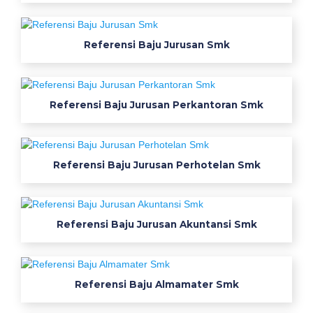
c
k
s
Referensi Baju Jurusan Smk
e
k
o
l
Referensi Baju Jurusan Perkantoran Smk
a
h
s
Referensi Baju Jurusan Perhotelan Smk
m
k
s
i
Referensi Baju Jurusan Akuntansi Smk
m
b
o
Referensi Baju Almamater Smk
l
b