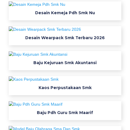
a
r
Desain Kemeja Pdh Smk Nu
a
t
n
Desain Wearpack Smk Terbaru 2026
u
s
a
n
Baju Kejuruan Smk Akuntansi
t
a
r
a
Kaos Perpustakaan Smk
W
e
Baju Pdh Guru Smk Maarif
a