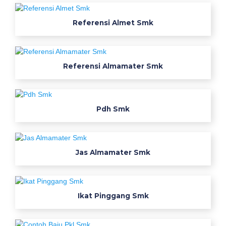
a
j
Referensi Almet Smk
u
p
d
h
Referensi Almamater Smk
t
e
l
Pdh Smk
k
o
m
i
Jas Almamater Smk
n
d
o
Ikat Pinggang Smk
n
e
s