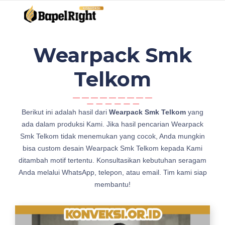
Wearpack Smk
Telkom
j
Berikut ini adalah hasil dari
Wearpack Smk Telkom
yang
u
ada dalam produksi Kami. Jika hasil pencarian Wearpack
a
Smk Telkom tidak menemukan yang cocok, Anda mungkin
l
bisa custom desain Wearpack Smk Telkom kepada Kami
B
ditambah motif tertentu. Konsultasikan kebutuhan seragam
a
Anda melalui WhatsApp, telepon, atau email. Tim kami siap
j
membantu!
u
W
e