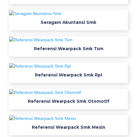
a
c
Seragam Akuntansi Smk
k
S
Referensi Wearpack Smk Tsm
m
k
Referensi Wearpack Smk Rpl
T
e
l
Referensi Wearpack Smk Otomotif
k
o
Referensi Wearpack Smk Mesin