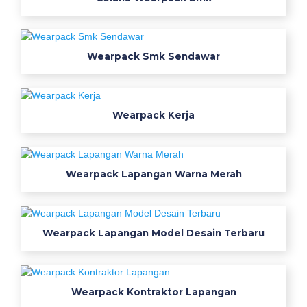
m
k
m
Wearpack Smk Sendawar
g
u
r
u
Wearpack Kerja
v
e
n
Wearpack Lapangan Warna Merah
d
o
r
w
Wearpack Lapangan Model Desain Terbaru
e
a
r
Wearpack Kontraktor Lapangan
p