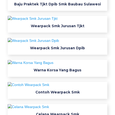
r
Baju Praktek Tjkt Dpib Smk Baubau Sulawesi
s
e
y
Wearpack Smk Jurusan Tjkt
p
r
i
n
Wearpack Smk Jurusan Dpib
t
i
n
Warna Korsa Yang Bagus
g
p
o
r
Contoh Wearpack Smk
t
a
l
Celana Wearpack Smk
u