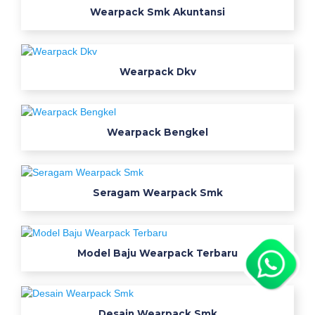
e
Wearpack Smk Akuntansi
s
a
i
Wearpack Dkv
n
b
a
j
Wearpack Bengkel
u
j
u
r
Seragam Wearpack Smk
u
s
a
Model Baju Wearpack Terbaru
n
w
e
a
Desain Wearpack Smk