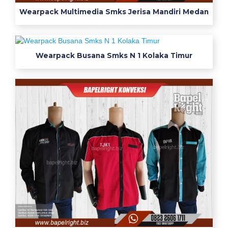
s
Wearpack Multimedia Smks Jerisa Mandiri Medan
w
a
k
e
Wearpack Busana Smks N 1 Kolaka Timur
j
u
r
u
a
n
c
o
n
t
o
h
j
e