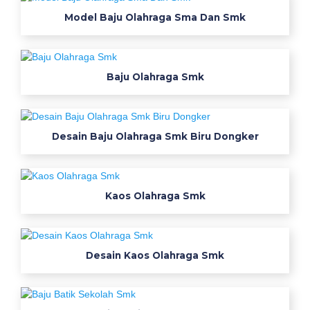
r
Model Baju Olahraga Sma Dan Smk
p
a
Baju Olahraga Smk
c
k
S
Desain Baju Olahraga Smk Biru Dongker
m
k
Kaos Olahraga Smk
T
e
Desain Kaos Olahraga Smk
k
n