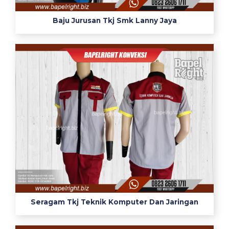
t
Baju Jurusan Tkj Smk Lanny Jaya
a
s
u
n
t
u
k
s
i
s
w
a
k
e
j
Seragam Tkj Teknik Komputer Dan Jaringan
u
r