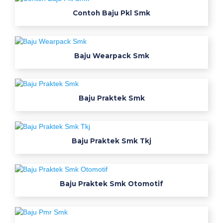
i
Contoh Baju Pkl Smk
a
p
a
Baju Wearpack Smk
r
a
c
h
Baju Praktek Smk
u
t
e
v
Baju Praktek Smk Tkj
e
s
t
Baju Praktek Smk Otomotif
s
e
m