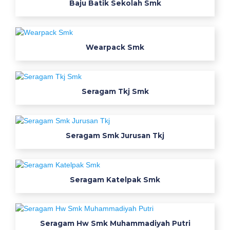
Baju Batik Sekolah Smk
i
k
M
Wearpack Smk
e
s
Seragam Tkj Smk
i
n
Seragam Smk Jurusan Tkj
W
e
Seragam Katelpak Smk
a
r
p
Seragam Hw Smk Muhammadiyah Putri