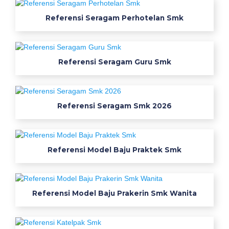
r
p
Referensi Seragam Perhotelan Smk
a
c
k
s
Referensi Seragam Guru Smk
m
k
d
Referensi Seragam Smk 2026
i
i
n
d
Referensi Model Baju Praktek Smk
r
a
m
Referensi Model Baju Prakerin Smk Wanita
a
y
u