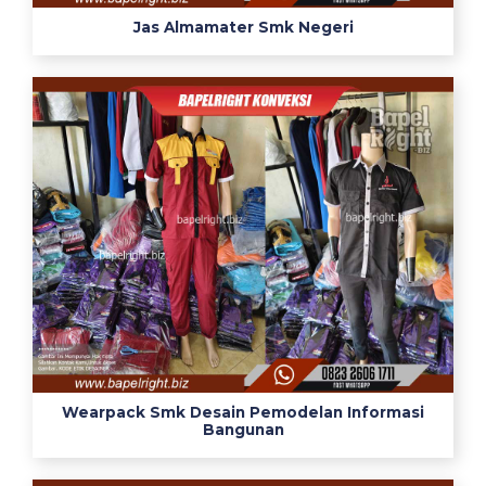
k
Jas Almamater Smk Negeri
o
m
a
k
s
e
s
s
e
r
a
g
a
m
w
Wearpack Smk Desain Pemodelan Informasi
Bangunan
e
a
r