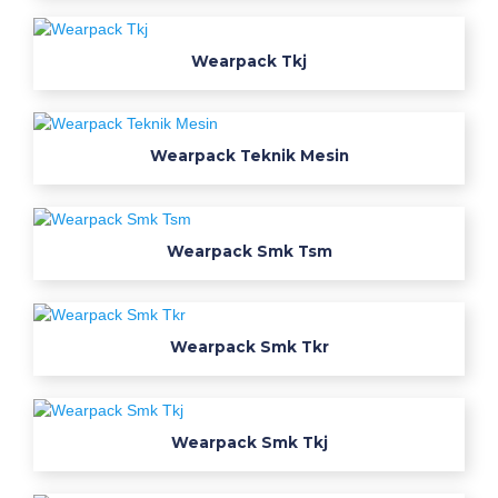
a
c
Wearpack Tkj
k
w
e
r
Wearpack Teknik Mesin
p
a
k
Wearpack Smk Tsm
w
e
a
r
Wearpack Smk Tkr
p
a
k
Wearpack Smk Tkj
t
e