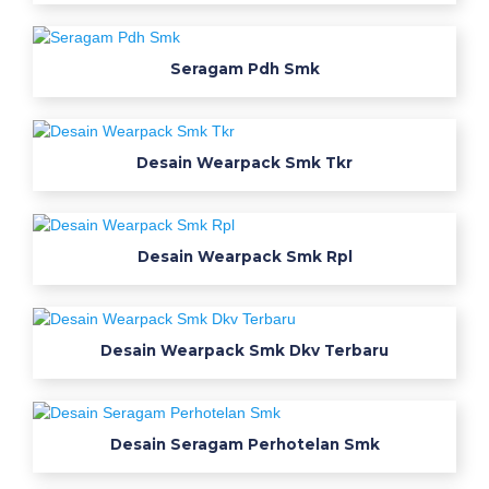
a
c
k
Seragam Pdh Smk
s
m
k
Desain Wearpack Smk Tkr
d
i
b
a
Desain Wearpack Smk Rpl
n
j
a
r
Desain Wearpack Smk Dkv Terbaru
j
a
w
Desain Seragam Perhotelan Smk
a
b