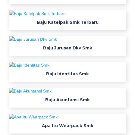
t
o
m
Baju Katelpak Smk Terbaru
j
u
a
l
Baju Jurusan Dkv Smk
s
e
r
Baju Identitas Smk
a
g
a
m
Baju Akuntansi Smk
w
e
a
r
Apa Itu Wearpack Smk
p