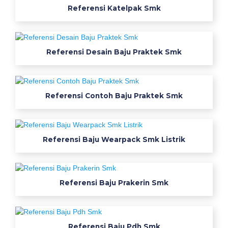
j
Referensi Katelpak Smk
a
w
a
Referensi Desain Baju Praktek Smk
b
a
r
a
Referensi Contoh Baju Praktek Smk
t
n
u
s
Referensi Baju Wearpack Smk Listrik
a
n
t
Referensi Baju Prakerin Smk
a
r
a
k
Referensi Baju Pdh Smk