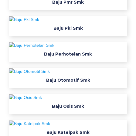
i
Baju Pmr Smk
w
f
f
Baju Pkl Smk
r
e
e
n
Baju Perhotelan Smk
a
m
e
Baju Otomotif Smk
c
a
n
b
Baju Osis Smk
e
c
u
s
Baju Katelpak Smk