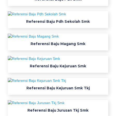
o
n
v
Referensi Baju Pdh Sekolah Smk
e
k
s
i
Referensi Baju Magang Smk
H
a
r
Referensi Baju Kejuruan Smk
g
a
w
e
Referensi Baju Kejuruan Smk Tkj
a
r
p
a
Referensi Baju Jurusan Tkj Smk