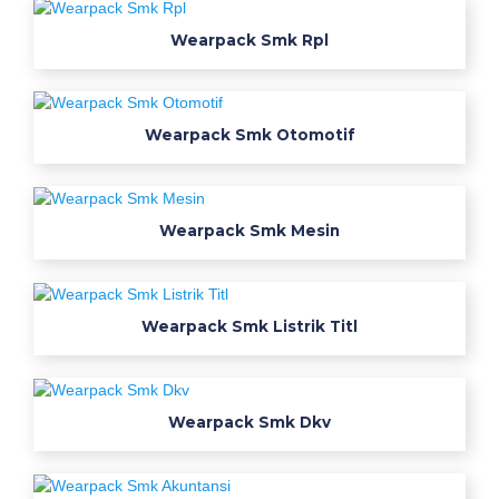
r
u
Wearpack Smk Rpl
s
a
n
s
Wearpack Smk Otomotif
e
k
o
Wearpack Smk Mesin
l
a
h
s
Wearpack Smk Listrik Titl
m
k
s
Wearpack Smk Dkv
t
m
d