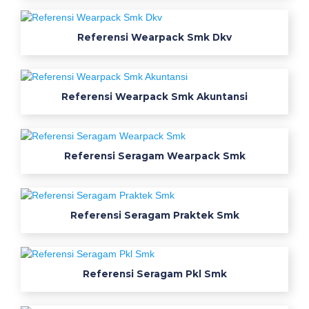
k
S
Referensi Wearpack Smk Dkv
m
k
Referensi Wearpack Smk Akuntansi
M
u
l
Referensi Seragam Wearpack Smk
t
i
Referensi Seragam Praktek Smk
m
e
Referensi Seragam Pkl Smk
d