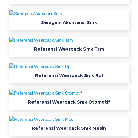
d
i
y
Seragam Akuntansi Smk
a
h
Referensi Wearpack Smk Tsm
W
e
Referensi Wearpack Smk Rpl
a
r
Referensi Wearpack Smk Otomotif
p
a
c
Referensi Wearpack Smk Mesin