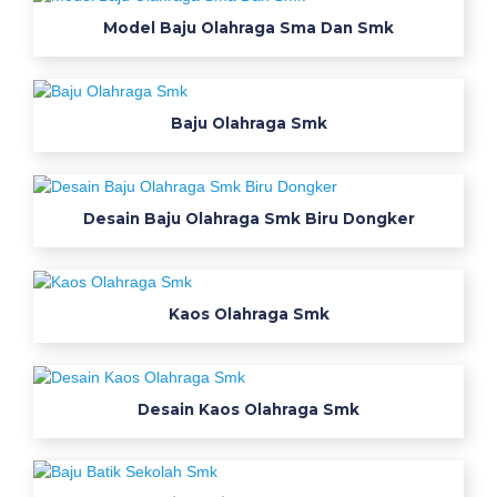
s
Model Baju Olahraga Sma Dan Smk
e
r
a
Baju Olahraga Smk
g
a
m
Desain Baju Olahraga Smk Biru Dongker
W
e
a
Kaos Olahraga Smk
r
p
Desain Kaos Olahraga Smk
a
c