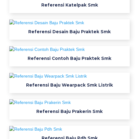
s
Referensi Katelpak Smk
m
k
w
Referensi Desain Baju Praktek Smk
e
a
r
p
Referensi Contoh Baju Praktek Smk
a
c
k
s
Referensi Baju Wearpack Smk Listrik
m
k
b
Referensi Baju Prakerin Smk
a
j
u
p
Referensi Baju Pdh Smk