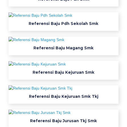
r
a
k
Referensi Baju Pdh Sekolah Smk
t
e
k
s
Referensi Baju Magang Smk
e
r
a
Referensi Baju Kejuruan Smk
g
a
m
j
Referensi Baju Kejuruan Smk Tkj
u
r
u
s
Referensi Baju Jurusan Tkj Smk
a