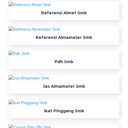
i
3
Referensi Almet Smk
m
a
l
a
Referensi Almamater Smk
n
g
a
Pdh Smk
r
t
i
p
Jas Almamater Smk
d
h
d
Ikat Pinggang Smk
a
n
p