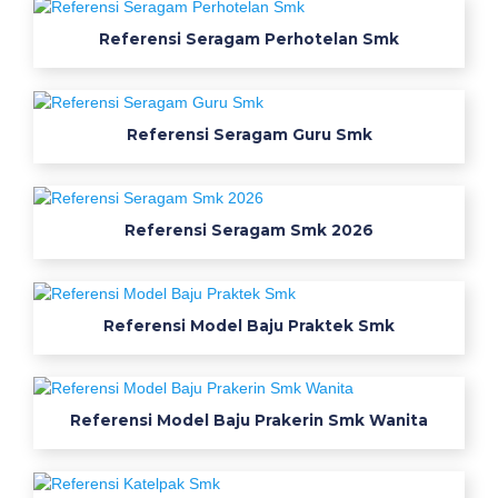
i
Referensi Seragam Perhotelan Smk
a
p
r
Referensi Seragam Guru Smk
a
k
t
Referensi Seragam Smk 2026
e
k
w
e
Referensi Model Baju Praktek Smk
a
r
p
Referensi Model Baju Prakerin Smk Wanita
a
c
k