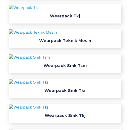
s
i
Wearpack Tkj
w
e
a
r
Wearpack Teknik Mesin
p
a
c
Wearpack Smk Tsm
k
s
m
k
Wearpack Smk Tkr
r
p
l
Wearpack Smk Tkj
b
a
j