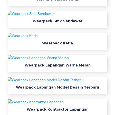
m
k
b
Wearpack Smk Sendawar
a
j
u
p
Wearpack Kerja
r
a
k
Wearpack Lapangan Warna Merah
t
e
k
s
Wearpack Lapangan Model Desain Terbaru
e
r
a
Wearpack Kontraktor Lapangan
g