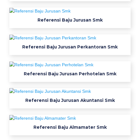
n
s
Referensi Baju Jurusan Smk
m
k
W
e
Referensi Baju Jurusan Perkantoran Smk
a
r
p
Referensi Baju Jurusan Perhotelan Smk
a
c
k
s
Referensi Baju Jurusan Akuntansi Smk
m
k
p
g
Referensi Baju Almamater Smk
r