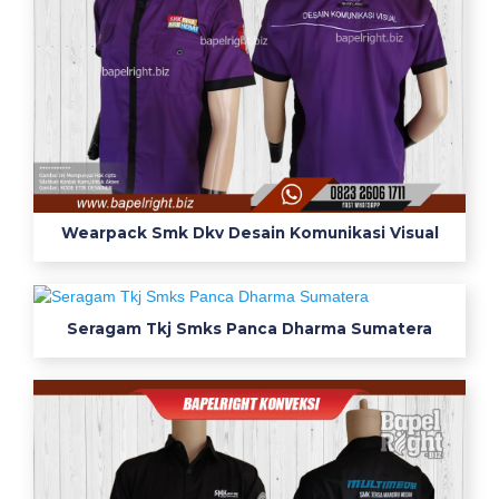
m
u
l
t
i
m
e
d
i
Wearpack Smk Dkv Desain Komunikasi Visual
a
b
a
Seragam Tkj Smks Panca Dharma Sumatera
p
e
l
r
i
g
h