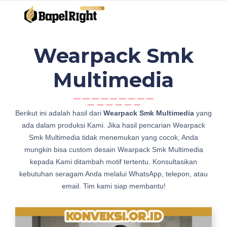
Wearpack Smk
Multimedia
b
Berikut ini adalah hasil dari
Wearpack Smk Multimedia
yang
a
ada dalam produksi Kami. Jika hasil pencarian Wearpack
j
Smk Multimedia tidak menemukan yang cocok, Anda
u
mungkin bisa custom desain Wearpack Smk Multimedia
M
kepada Kami ditambah motif tertentu. Konsultasikan
o
kebutuhan seragam Anda melalui WhatsApp, telepon, atau
d
email. Tim kami siap membantu!
e
l
W