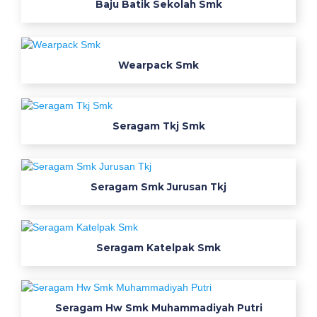
Baju Batik Sekolah Smk
k
S
Wearpack Smk
m
k
M
Seragam Tkj Smk
u
h
Seragam Smk Jurusan Tkj
a
m
Seragam Katelpak Smk
m
a
Seragam Hw Smk Muhammadiyah Putri