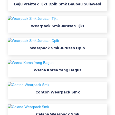
e
Baju Praktek Tjkt Dpib Smk Baubau Sulawesi
a
r
p
Wearpack Smk Jurusan Tjkt
a
c
k
s
Wearpack Smk Jurusan Dpib
m
k
w
Warna Korsa Yang Bagus
e
a
r
p
Contoh Wearpack Smk
a
c
k
Celana Wearpack Smk
s