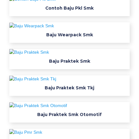
d
Contoh Baju Pkl Smk
l
p
r
o
Baju Wearpack Smk
m
o
v
Baju Praktek Smk
e
n
d
o
Baju Praktek Smk Tkj
r
w
e
Baju Praktek Smk Otomotif
a
r
p
a