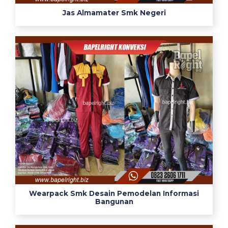
j
Jas Almamater Smk Negeri
u
r
u
s
a
n
m
u
l
t
i
m
e
d
i
Wearpack Smk Desain Pemodelan Informasi
Bangunan
a
s
e