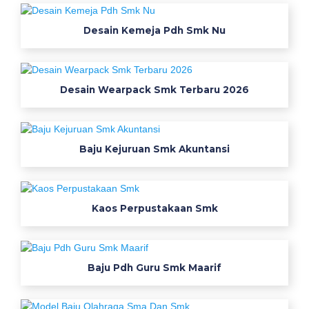
j
u
Desain Kemeja Pdh Smk Nu
j
u
r
Desain Wearpack Smk Terbaru 2026
u
s
a
n
Baju Kejuruan Smk Akuntansi
m
u
l
t
Kaos Perpustakaan Smk
i
m
e
Baju Pdh Guru Smk Maarif
d
i
a