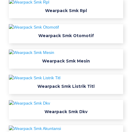
u
Wearpack Smk Rpl
j
u
r
u
Wearpack Smk Otomotif
s
a
n
Wearpack Smk Mesin
k
e
m
e
Wearpack Smk Listrik Titl
j
a
r
Wearpack Smk Dkv
p
l
t