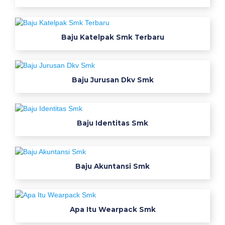
a
r
a
Baju Katelpak Smk Terbaru
t
n
u
s
Baju Jurusan Dkv Smk
a
n
t
Baju Identitas Smk
a
r
a
k
Baju Akuntansi Smk
o
n
v
e
Apa Itu Wearpack Smk
k