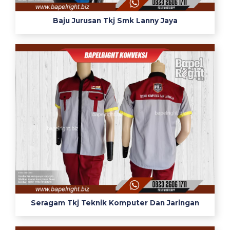
j
Baju Jurusan Tkj Smk Lanny Jaya
u
p
r
a
k
t
e
k
j
u
r
u
s
a
n
Seragam Tkj Teknik Komputer Dan Jaringan
m
u