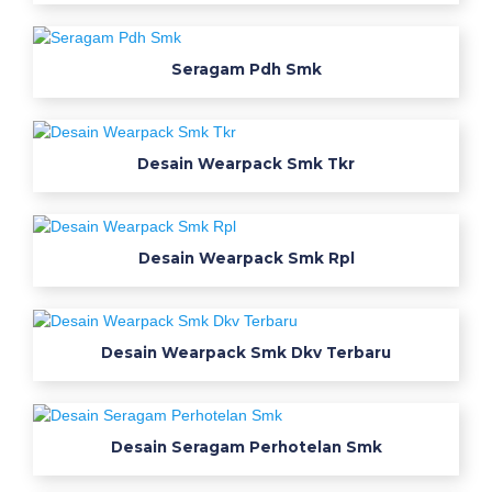
a
m
j
Seragam Pdh Smk
u
r
u
Desain Wearpack Smk Tkr
s
a
n
s
Desain Wearpack Smk Rpl
m
k
p
r
Desain Wearpack Smk Dkv Terbaru
o
m
o
Desain Seragam Perhotelan Smk
b
a