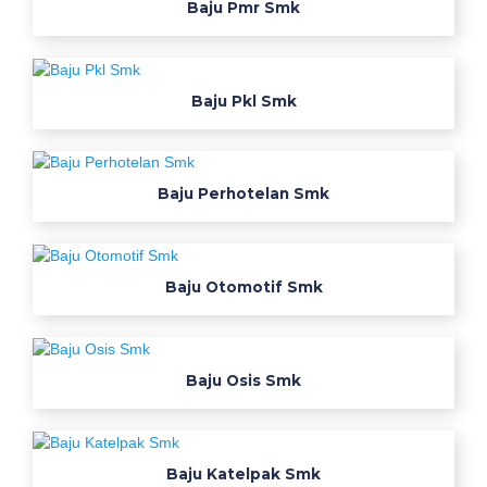
Baju Pmr Smk
c
k
s
Baju Pkl Smk
m
k
d
i
Baju Perhotelan Smk
b
a
n
j
Baju Otomotif Smk
a
r
j
Baju Osis Smk
a
w
a
b
Baju Katelpak Smk