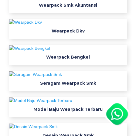
e
Wearpack Smk Akuntansi
r
b
a
Wearpack Dkv
r
u
b
a
Wearpack Bengkel
p
e
l
r
Seragam Wearpack Smk
i
g
h
Model Baju Wearpack Terbaru
t
w
e
a
Desain Wearpack Smk